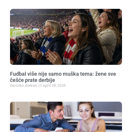
Fudbal više nije samo muška tema: žene sve
češće prate derbije
Darinka Aleksic
april 28, 2026