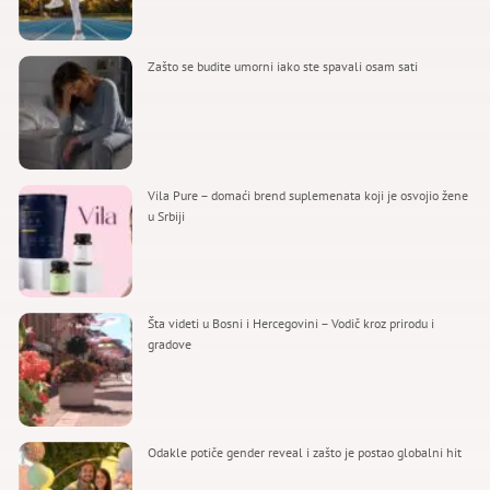
Zašto se budite umorni iako ste spavali osam sati
Vila Pure – domaći brend suplemenata koji je osvojio žene
u Srbiji
Šta videti u Bosni i Hercegovini – Vodič kroz prirodu i
gradove
Odakle potiče gender reveal i zašto je postao globalni hit