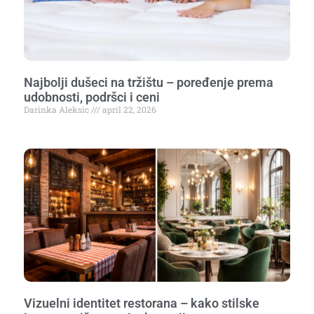
Najbolji dušeci na tržištu – poređenje prema
udobnosti, podršci i ceni
Darinka Aleksic
april 22, 2026
Vizuelni identitet restorana – kako stilske