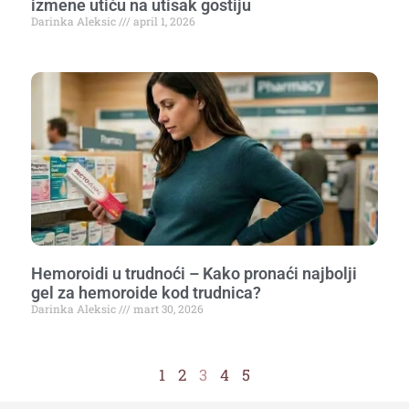
izmene utiču na utisak gostiju
Darinka Aleksic
april 1, 2026
Hemoroidi u trudnoći – Kako pronaći najbolji
gel za hemoroide kod trudnica?
Darinka Aleksic
mart 30, 2026
1
2
3
4
5