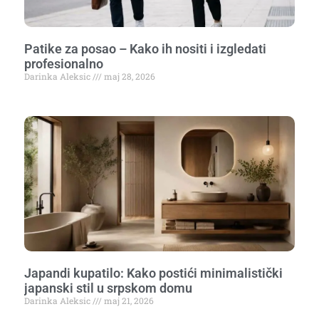
Patike za posao – Kako ih nositi i izgledati
profesionalno
Darinka Aleksic
maj 28, 2026
Japandi kupatilo: Kako postići minimalistički
japanski stil u srpskom domu
Darinka Aleksic
maj 21, 2026