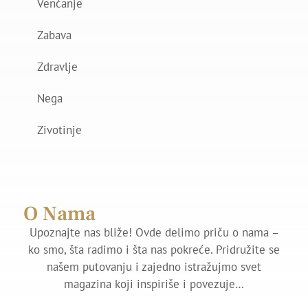
Venčanje
Zabava
Zdravlje
Nega
Zivotinje
O Nama
Upoznajte nas bliže! Ovde delimo priču o nama –
ko smo, šta radimo i šta nas pokreće. Pridružite se
našem putovanju i zajedno istražujmo svet
magazina koji inspiriše i povezuje…