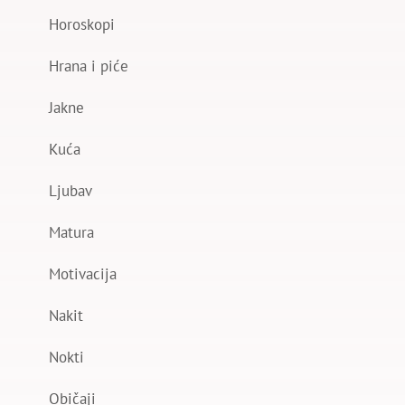
Horoskopi
Hrana i piće
Jakne
Kuća
Ljubav
Matura
Motivacija
Nakit
Nokti
Običaji