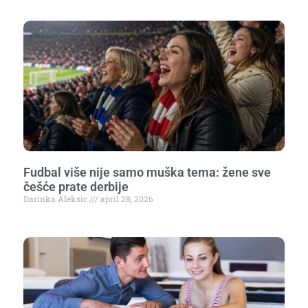
Fudbal više nije samo muška tema: žene sve
češće prate derbije
Darinka Aleksic
april 28, 2026