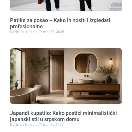
Patike za posao – Kako ih nositi i izgledati
profesionalno
Darinka Aleksic
maj 28, 2026
Japandi kupatilo: Kako postići minimalistički
japanski stil u srpskom domu
Darinka Aleksic
maj 21, 2026