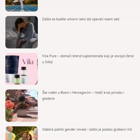
Zašto se budite umorni iako ste spavali osam sati
Vila Pure – domaći brend suplemenata koji je osvojio žene
u Srbiji
Šta videti u Bosni i Hercegovini – Vodič kroz prirodu i
gradove
Odakle potiče gender reveal i zašto je postao globalni hit