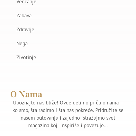
Venčanje
Zabava
Zdravlje
Nega
Zivotinje
O Nama
Upoznajte nas bliže! Ovde delimo priču o nama –
ko smo, šta radimo i šta nas pokreće. Pridružite se
našem putovanju i zajedno istražujmo svet
magazina koji inspiriše i povezuje…