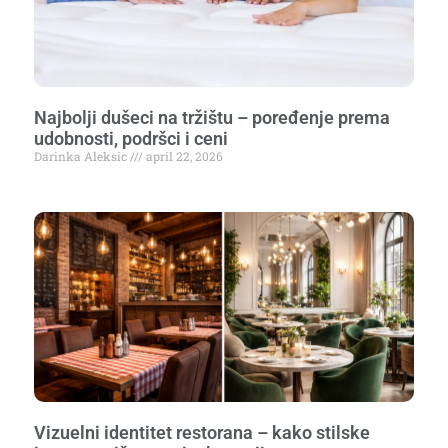
Najbolji dušeci na tržištu – poređenje prema
udobnosti, podršci i ceni
Darinka Aleksic
april 22, 2026
Vizuelni identitet restorana – kako stilske