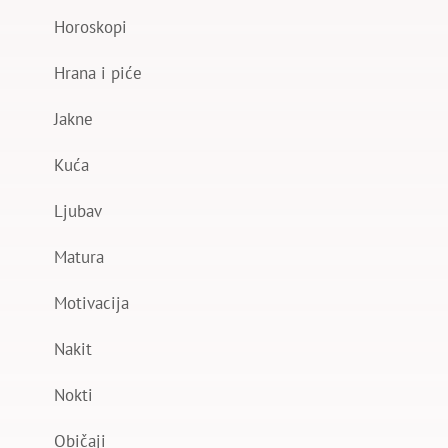
Horoskopi
Hrana i piće
Jakne
Kuća
Ljubav
Matura
Motivacija
Nakit
Nokti
Običaji