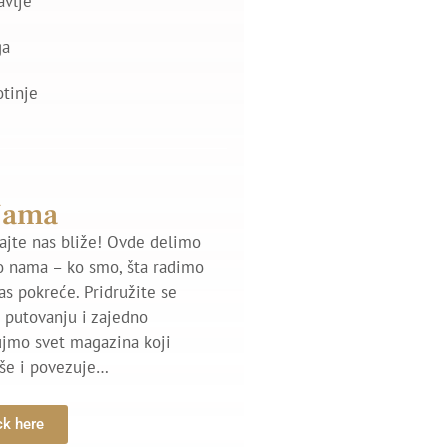
avlje
ga
otinje
Nama
jte nas bliže! Ovde delimo
o nama – ko smo, šta radimo
nas pokreće. Pridružite se
putovanju i zajedno
ujmo svet magazina koji
iše i povezuje…
ck here