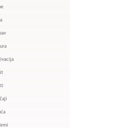
ne
a
bav
ura
ivacija
it
ti
čaji
uća
femi