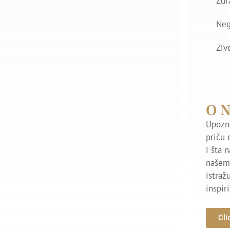
Zdr
Ne
Ziv
O 
Upozna
priču 
i šta 
našem 
istraž
inspir
Cli