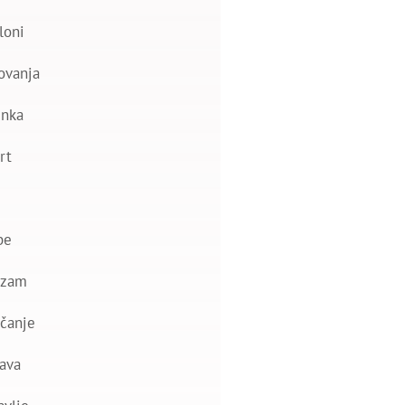
loni
ovanja
nka
rt
be
izam
čanje
ava