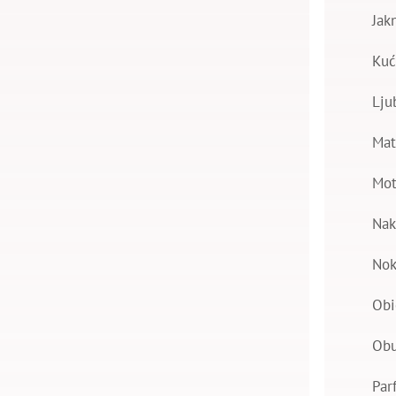
Jak
Kuć
Lju
Mat
Mot
Nak
Nok
Obi
Ob
Par