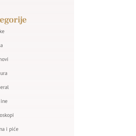
egorije
jke
a
movi
zura
eral
jine
oskopi
na i piće