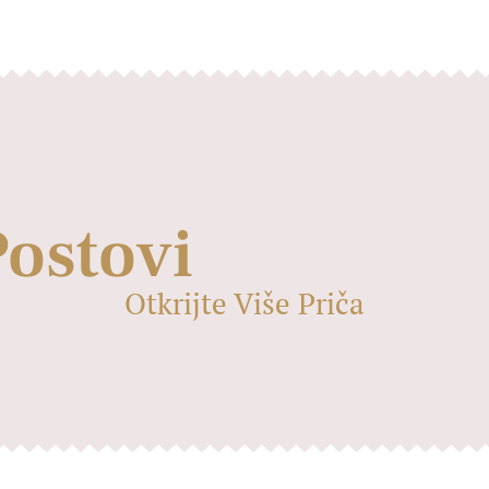
Postovi
Otkrijte Više Priča