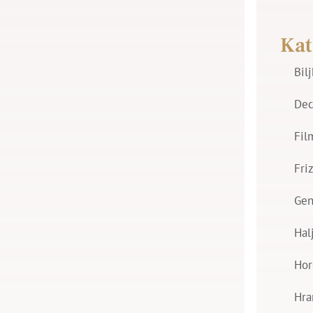
Kat
Bil
Dec
Fil
Fri
Gen
Hal
Hor
Hra