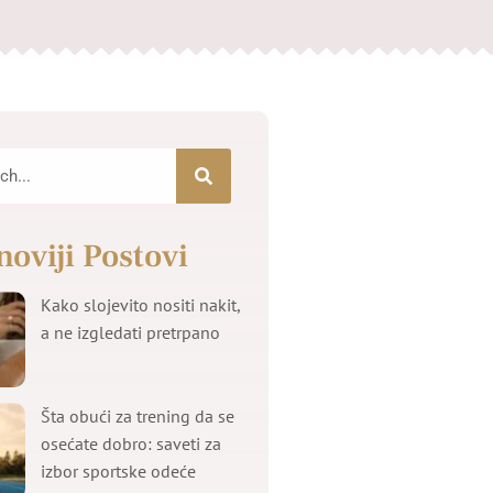
noviji Postovi
Kako slojevito nositi nakit,
a ne izgledati pretrpano
Šta obući za trening da se
osećate dobro: saveti za
izbor sportske odeće