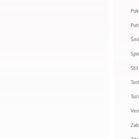
Pok
Put
Šmi
Spo
Stil
Tor
Tur
Ven
Zab