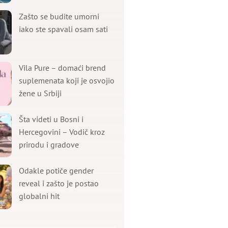
Zašto se budite umorni
iako ste spavali osam sati
Vila Pure – domaći brend
suplemenata koji je osvojio
žene u Srbiji
Šta videti u Bosni i
Hercegovini – Vodič kroz
prirodu i gradove
Odakle potiče gender
reveal i zašto je postao
globalni hit