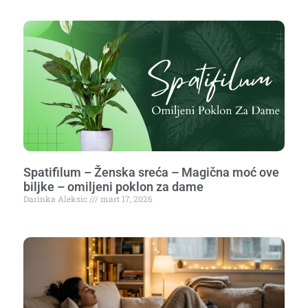
Spatifilum – Ženska sreća – Magična moć ove
biljke – omiljeni poklon za dame
Darinka Aleksic
mart 17, 2026