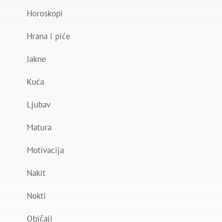
Horoskopi
Hrana i piće
Jakne
Kuća
Ljubav
Matura
Motivacija
Nakit
Nokti
Običaji