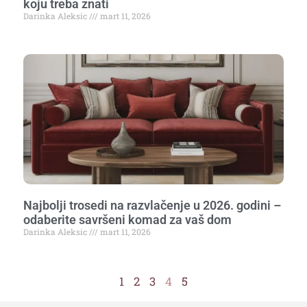
koju treba znati
Darinka Aleksic
mart 11, 2026
Najbolji trosedi na razvlačenje u 2026. godini –
odaberite savršeni komad za vaš dom
Darinka Aleksic
mart 11, 2026
1
2
3
4
5