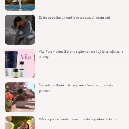
Zašto se budite umorni iako ste spavali osam sati
Vila Pure – domaći brend suplemenata koji je osvojio žene
u Srbiji
Šta videti u Bosni i Hercegovini – Vodič kroz prirodu i
gradove
Odakle potiče gender reveal i zašto je postao globalni hit