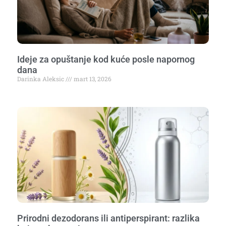
Ideje za opuštanje kod kuće posle napornog
dana
Darinka Aleksic
mart 13, 2026
Prirodni dezodorans ili antiperspirant: razlika