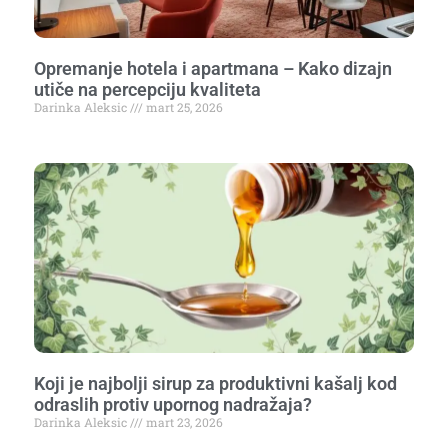
Opremanje hotela i apartmana – Kako dizajn
utiče na percepciju kvaliteta
Darinka Aleksic
mart 25, 2026
Koji je najbolji sirup za produktivni kašalj kod
odraslih protiv upornog nadražaja?
Darinka Aleksic
mart 23, 2026