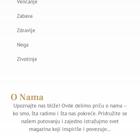
Venčanje
Zabava
Zdravlje
Nega
Zivotinje
O Nama
Upoznajte nas bliže! Ovde delimo priču o nama –
ko smo, šta radimo i šta nas pokreće. Pridružite se
našem putovanju i zajedno istražujmo svet
magazina koji inspiriše i povezuje…