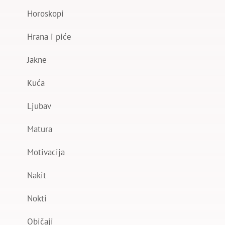
Horoskopi
Hrana i piće
Jakne
Kuća
Ljubav
Matura
Motivacija
Nakit
Nokti
Običaji