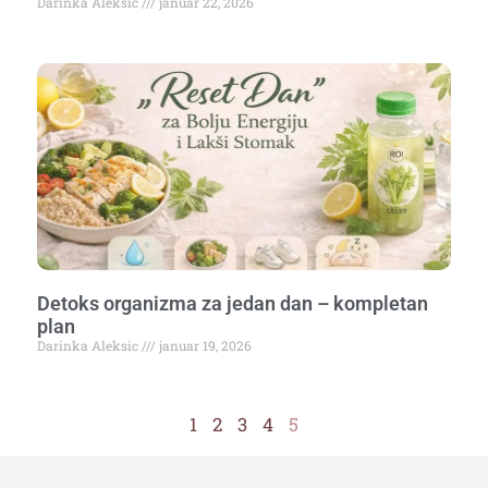
Darinka Aleksic
januar 22, 2026
Detoks organizma za jedan dan – kompletan
plan
Darinka Aleksic
januar 19, 2026
1
2
3
4
5