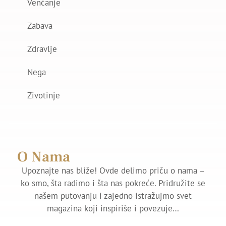
Venčanje
Zabava
Zdravlje
Nega
Zivotinje
O Nama
Upoznajte nas bliže! Ovde delimo priču o nama –
ko smo, šta radimo i šta nas pokreće. Pridružite se
našem putovanju i zajedno istražujmo svet
magazina koji inspiriše i povezuje…