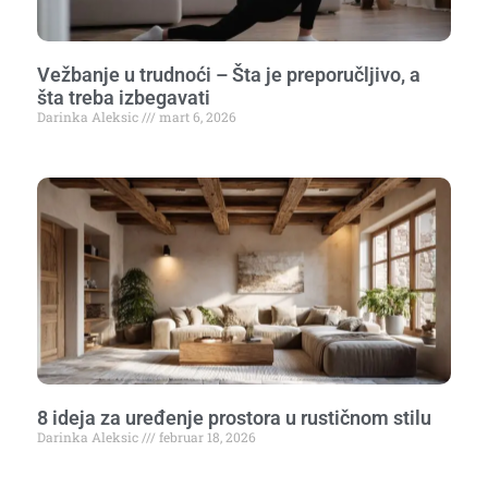
Vežbanje u trudnoći – Šta je preporučljivo, a
šta treba izbegavati
Darinka Aleksic
mart 6, 2026
8 ideja za uređenje prostora u rustičnom stilu
Darinka Aleksic
februar 18, 2026