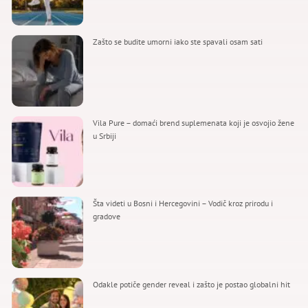
Zašto se budite umorni iako ste spavali osam sati
Vila Pure – domaći brend suplemenata koji je osvojio žene
u Srbiji
Šta videti u Bosni i Hercegovini – Vodič kroz prirodu i
gradove
Odakle potiče gender reveal i zašto je postao globalni hit