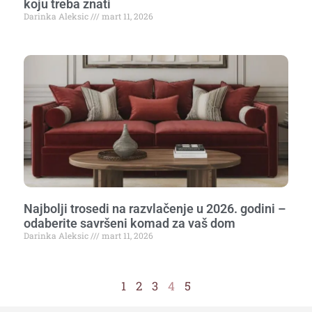
koju treba znati
Darinka Aleksic
mart 11, 2026
Najbolji trosedi na razvlačenje u 2026. godini –
odaberite savršeni komad za vaš dom
Darinka Aleksic
mart 11, 2026
1
2
3
4
5