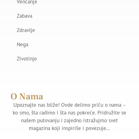
Venčanje
Zabava
Zdravlje
Nega
Zivotinje
O Nama
Upoznajte nas bliže! Ovde delimo priču o nama –
ko smo, šta radimo i šta nas pokreće. Pridružite se
našem putovanju i zajedno istražujmo svet
magazina koji inspiriše i povezuje…