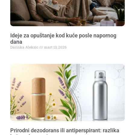
Ideje za opuštanje kod kuće posle napornog
dana
Darinka Aleksic
mart 13, 2026
Prirodni dezodorans ili antiperspirant: razlika