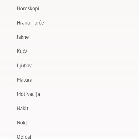
Horoskopi
Hrana i piće
Jakne
Kuća
Ljubav
Matura
Motivacija
Nakit
Nokti
Običaji