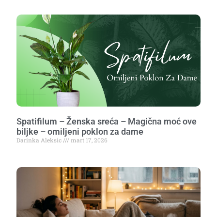
Spatifilum – Ženska sreća – Magična moć ove
biljke – omiljeni poklon za dame
Darinka Aleksic
mart 17, 2026