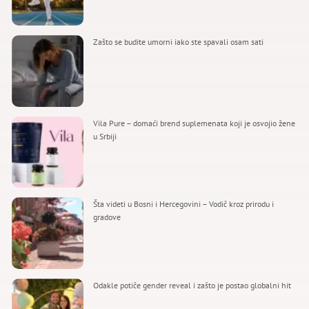
Zašto se budite umorni iako ste spavali osam sati
Vila Pure – domaći brend suplemenata koji je osvojio žene
u Srbiji
Šta videti u Bosni i Hercegovini – Vodič kroz prirodu i
gradove
Odakle potiče gender reveal i zašto je postao globalni hit