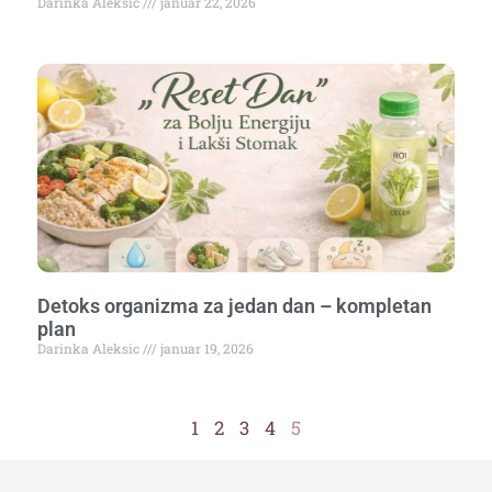
Darinka Aleksic
januar 22, 2026
Detoks organizma za jedan dan – kompletan
plan
Darinka Aleksic
januar 19, 2026
1
2
3
4
5