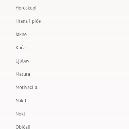
Horoskopi
Hrana i piće
Jakne
Kuća
Ljubav
Matura
Motivacija
Nakit
Nokti
Običaji