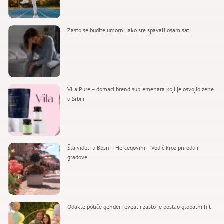
Zašto se budite umorni iako ste spavali osam sati
Vila Pure – domaći brend suplemenata koji je osvojio žene
u Srbiji
Šta videti u Bosni i Hercegovini – Vodič kroz prirodu i
gradove
Odakle potiče gender reveal i zašto je postao globalni hit