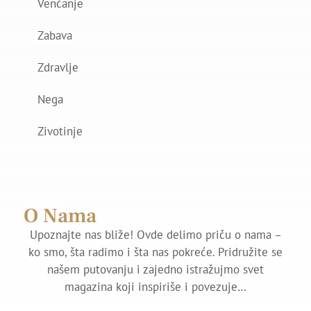
Venčanje
Zabava
Zdravlje
Nega
Zivotinje
O Nama
Upoznajte nas bliže! Ovde delimo priču o nama –
ko smo, šta radimo i šta nas pokreće. Pridružite se
našem putovanju i zajedno istražujmo svet
magazina koji inspiriše i povezuje…