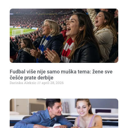
Fudbal više nije samo muška tema: žene sve
češće prate derbije
Darinka Aleksic
april 28, 2026