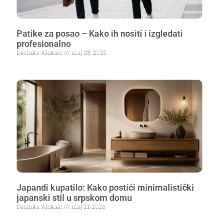
Patike za posao – Kako ih nositi i izgledati
profesionalno
Darinka Aleksic
maj 28, 2026
Japandi kupatilo: Kako postići minimalistički
japanski stil u srpskom domu
Darinka Aleksic
maj 21, 2026