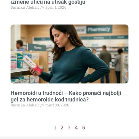
izmene utiču na utisak gostiju
Darinka Aleksic
april 1, 2026
Hemoroidi u trudnoći – Kako pronaći najbolji
gel za hemoroide kod trudnica?
Darinka Aleksic
mart 30, 2026
1
2
3
4
5