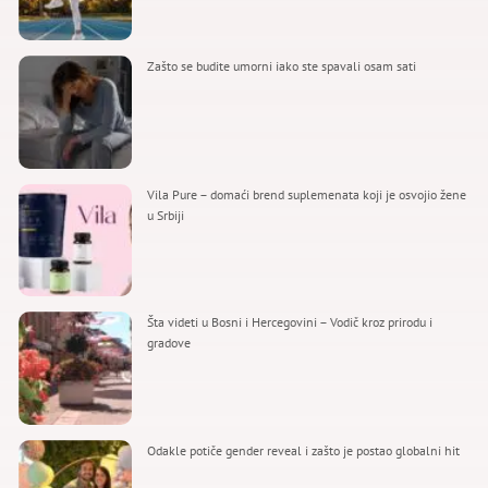
Zašto se budite umorni iako ste spavali osam sati
Vila Pure – domaći brend suplemenata koji je osvojio žene
u Srbiji
Šta videti u Bosni i Hercegovini – Vodič kroz prirodu i
gradove
Odakle potiče gender reveal i zašto je postao globalni hit