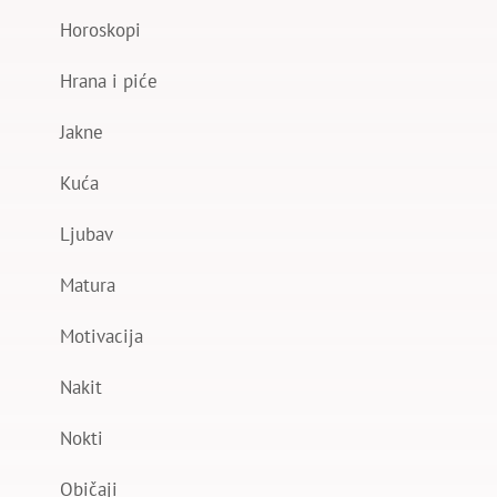
Horoskopi
Hrana i piće
Jakne
Kuća
Ljubav
Matura
Motivacija
Nakit
Nokti
Običaji