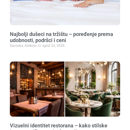
Najbolji dušeci na tržištu – poređenje prema
udobnosti, podršci i ceni
Darinka Aleksic
april 22, 2026
Vizuelni identitet restorana – kako stilske