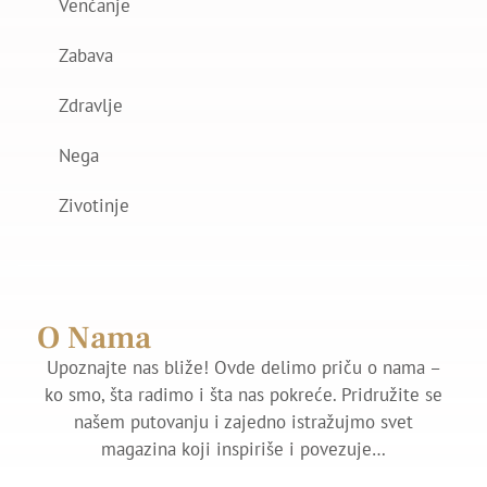
Venčanje
Zabava
Zdravlje
Nega
Zivotinje
O Nama
Upoznajte nas bliže! Ovde delimo priču o nama –
ko smo, šta radimo i šta nas pokreće. Pridružite se
našem putovanju i zajedno istražujmo svet
magazina koji inspiriše i povezuje…