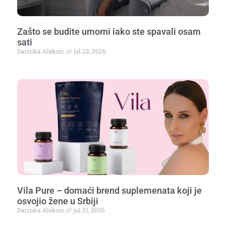
Zašto se budite umorni iako ste spavali osam
sati
Darinka Aleksic
jul 22, 2026
Vila Pure – domaći brend suplemenata koji je
osvojio žene u Srbiji
Darinka Aleksic
jul 21, 2026