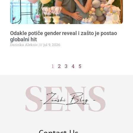
Odakle potiče gender reveal i zašto je postao
globalni hit
Darinka Aleksic
jul 9, 2026
1
2
3
4
5
Contact Us