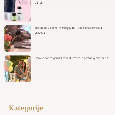
u Srbiji
Šta videti u Bosni i Hercegovini – Vodič kroz prirodu i
gradove
Odakle potiče gender reveal i zašto je postao globalni hit
Kategorije