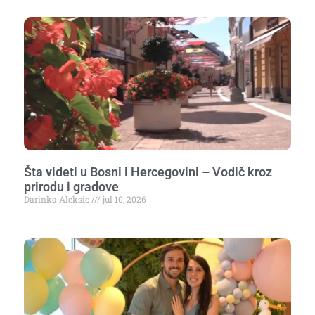
Šta videti u Bosni i Hercegovini – Vodič kroz
prirodu i gradove
Darinka Aleksic
jul 10, 2026