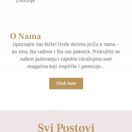
Zivotinje
O Nama
Upoznajte nas bliže! Ovde delimo priču o nama –
ko smo, šta radimo i šta nas pokreće. Pridružite se
našem putovanju i zajedno istražujmo svet
magazina koji inspiriše i povezuje…
Click here
Svi Postovi