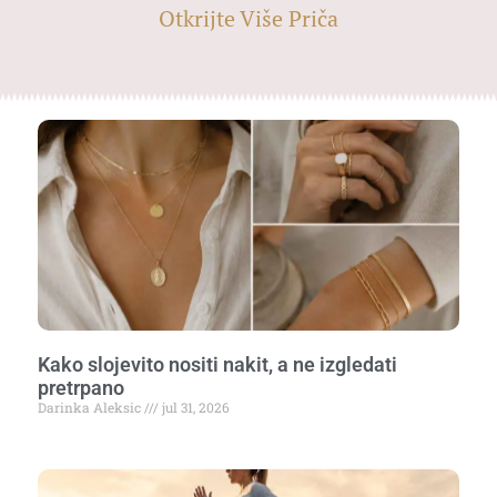
Otkrijte Više Priča
Kako slojevito nositi nakit, a ne izgledati
pretrpano
Darinka Aleksic
jul 31, 2026