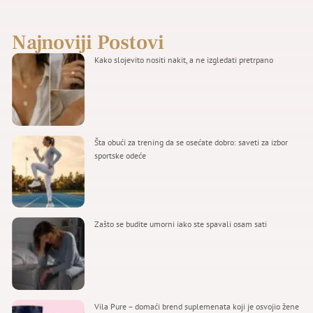
Najnoviji Postovi
Kako slojevito nositi nakit, a ne izgledati pretrpano
Šta obući za trening da se osećate dobro: saveti za izbor
sportske odeće
Zašto se budite umorni iako ste spavali osam sati
Vila Pure – domaći brend suplemenata koji je osvojio žene