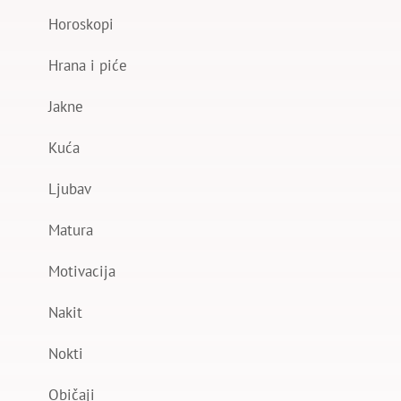
Horoskopi
Hrana i piće
Jakne
Kuća
Ljubav
Matura
Motivacija
Nakit
Nokti
Običaji