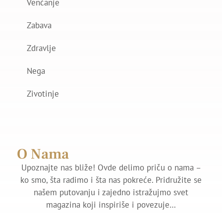
Venčanje
Zabava
Zdravlje
Nega
Zivotinje
O Nama
Upoznajte nas bliže! Ovde delimo priču o nama –
ko smo, šta radimo i šta nas pokreće. Pridružite se
našem putovanju i zajedno istražujmo svet
magazina koji inspiriše i povezuje…