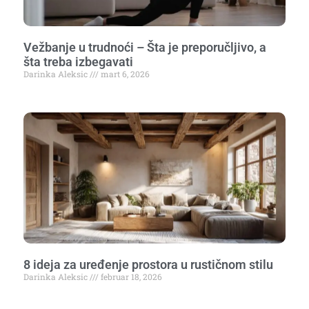
Vežbanje u trudnoći – Šta je preporučljivo, a
šta treba izbegavati
Darinka Aleksic
mart 6, 2026
8 ideja za uređenje prostora u rustičnom stilu
Darinka Aleksic
februar 18, 2026