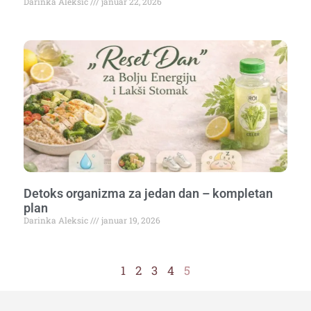
Darinka Aleksic
januar 22, 2026
Detoks organizma za jedan dan – kompletan
plan
Darinka Aleksic
januar 19, 2026
1
2
3
4
5