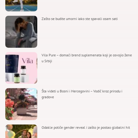
Zašto se budite umorni iako ste spavali osam sati
Vila Pure – domaći brend suplemenata koji je osvojio žene
u Srbiji
Šta videti u Bosni i Hercegovini – Vodič kroz prirodu i
gradove
Odakle potiče gender reveal i zašto je postao globalni hit