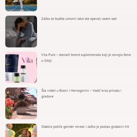
Zašto se budite umorni iako ste spavali osam sati
Vila Pure – domaći brend suplemenata koji je osvojio žene
u Srbiji
Šta videti u Bosni i Hercegovini – Vodič kroz prirodu i
gradove
Odakle potiče gender reveal i zašto je postao globalni hit