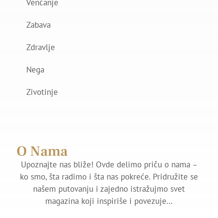
Venčanje
Zabava
Zdravlje
Nega
Zivotinje
O Nama
Upoznajte nas bliže! Ovde delimo priču o nama –
ko smo, šta radimo i šta nas pokreće. Pridružite se
našem putovanju i zajedno istražujmo svet
magazina koji inspiriše i povezuje…