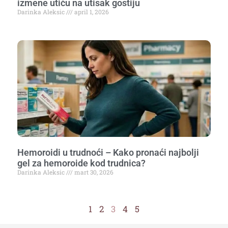
izmene utiču na utisak gostiju
Darinka Aleksic
april 1, 2026
Hemoroidi u trudnoći – Kako pronaći najbolji
gel za hemoroide kod trudnica?
Darinka Aleksic
mart 30, 2026
1
2
3
4
5