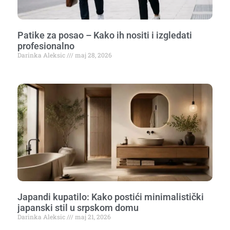
Patike za posao – Kako ih nositi i izgledati
profesionalno
Darinka Aleksic
maj 28, 2026
Japandi kupatilo: Kako postići minimalistički
japanski stil u srpskom domu
Darinka Aleksic
maj 21, 2026