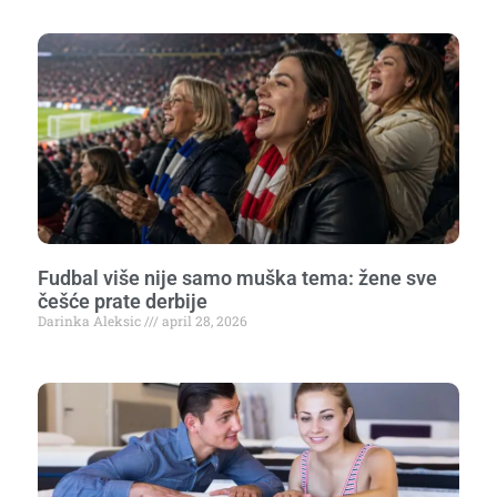
Fudbal više nije samo muška tema: žene sve
češće prate derbije
Darinka Aleksic
april 28, 2026