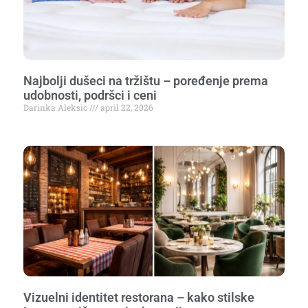
Najbolji dušeci na tržištu – poređenje prema
udobnosti, podršci i ceni
Darinka Aleksic
april 22, 2026
Vizuelni identitet restorana – kako stilske