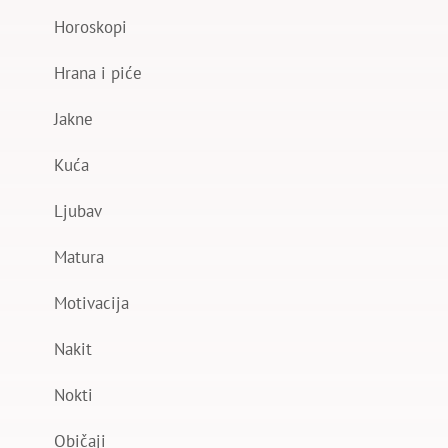
Horoskopi
Hrana i piće
Jakne
Kuća
Ljubav
Matura
Motivacija
Nakit
Nokti
Običaji