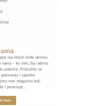
avlje
ga
otinje
Nama
jte nas bliže! Ovde delimo
o nama – ko smo, šta radimo
nas pokreće. Pridružite se
putovanju i zajedno
ujmo svet magazina koji
iše i povezuje…
ck here