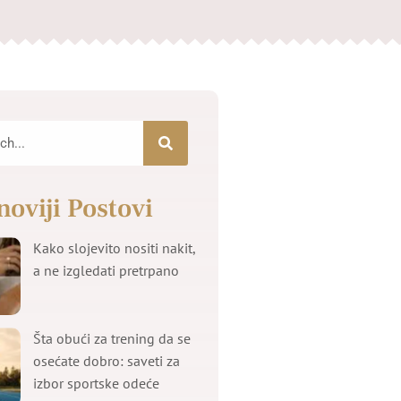
noviji Postovi
Kako slojevito nositi nakit,
a ne izgledati pretrpano
Šta obući za trening da se
osećate dobro: saveti za
izbor sportske odeće