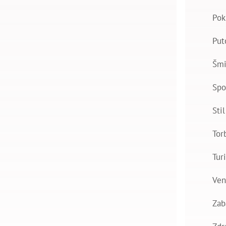
Pok
Put
Šmi
Spo
Stil
Tor
Tur
Ven
Zab