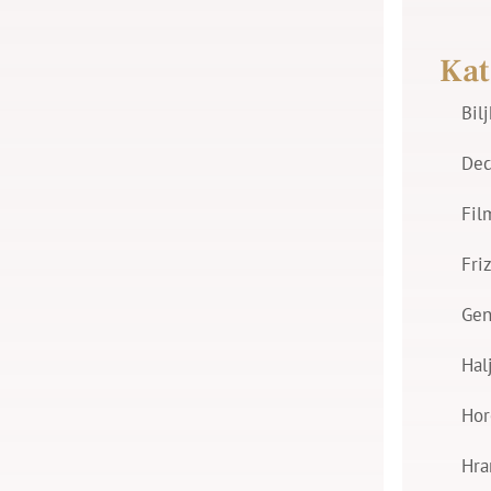
Kat
Bil
Dec
Fil
Fri
Gen
Hal
Hor
Hra