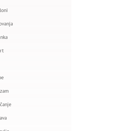
loni
ovanja
nka
rt
be
izam
čanje
ava