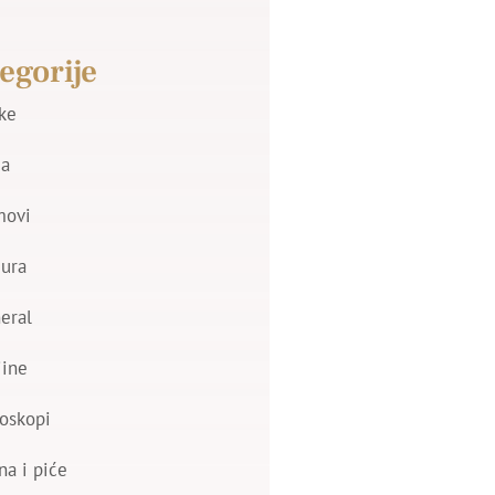
egorije
jke
a
movi
zura
eral
jine
oskopi
na i piće