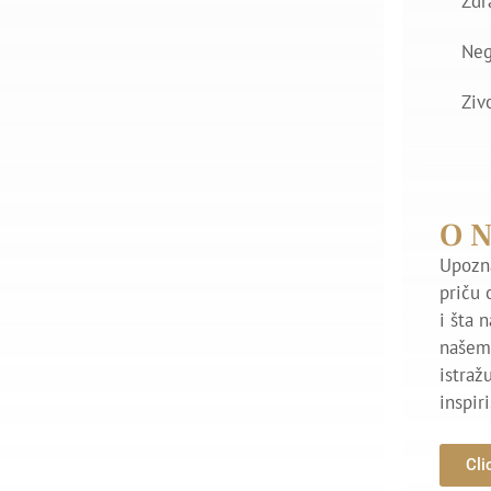
Zdr
Ne
Ziv
O 
Upozna
priču 
i šta 
našem 
istraž
inspir
Cli