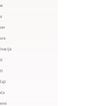
ne
a
bav
ura
ivacija
it
ti
čaji
uća
femi