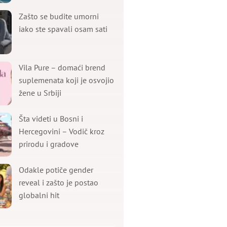
Zašto se budite umorni
iako ste spavali osam sati
Vila Pure – domaći brend
suplemenata koji je osvojio
žene u Srbiji
Šta videti u Bosni i
Hercegovini – Vodič kroz
prirodu i gradove
Odakle potiče gender
reveal i zašto je postao
globalni hit