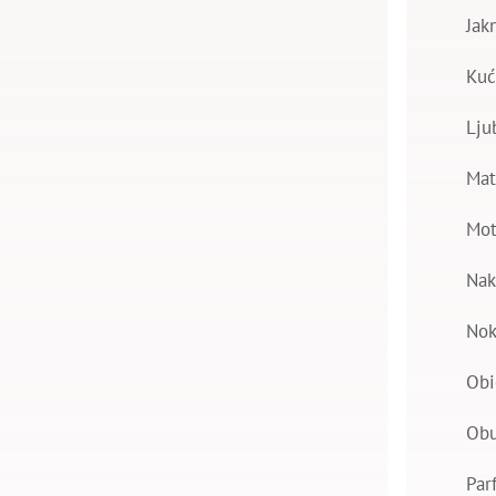
Jak
Kuć
Lju
Mat
Mot
Nak
Nok
Obi
Ob
Par