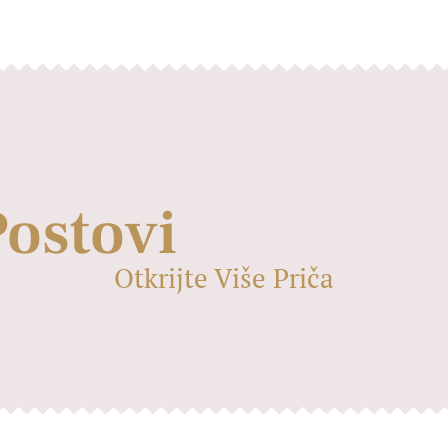
Postovi
Otkrijte Više Priča