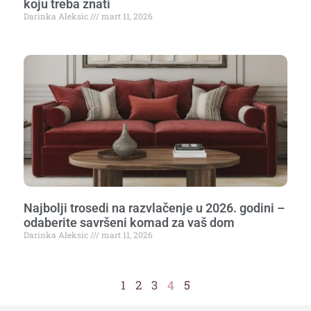
koju treba znati
Darinka Aleksic
mart 11, 2026
Najbolji trosedi na razvlačenje u 2026. godini –
odaberite savršeni komad za vaš dom
Darinka Aleksic
mart 11, 2026
1
2
3
4
5