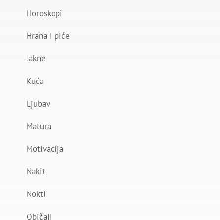
Horoskopi
Hrana i piće
Jakne
Kuća
Ljubav
Matura
Motivacija
Nakit
Nokti
Običaji