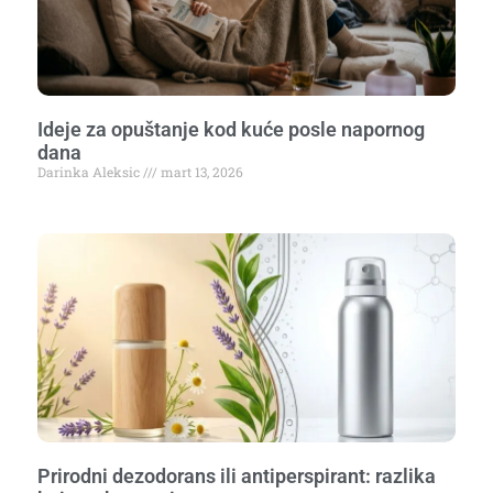
Ideje za opuštanje kod kuće posle napornog
dana
Darinka Aleksic
mart 13, 2026
Prirodni dezodorans ili antiperspirant: razlika