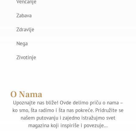
Venčanje
Zabava
Zdravlje
Nega
Zivotinje
O Nama
Upoznajte nas bliže! Ovde delimo priču o nama –
ko smo, šta radimo i šta nas pokreće. Pridružite se
našem putovanju i zajedno istražujmo svet
magazina koji inspiriše i povezuje…