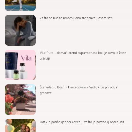
Zašto se budite umorni iako ste spavali osam sati
Vila Pure – domaći brend suplemenata koji je osvojio žene
u Srbiji
Šta videti u Bosni i Hercegovini – Vodič kroz prirodu i
gradove
Odakle potiče gender reveal i zašto je postao globalni hit