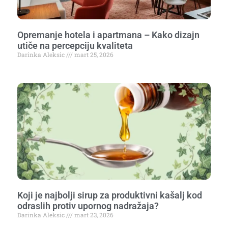
Opremanje hotela i apartmana – Kako dizajn
utiče na percepciju kvaliteta
Darinka Aleksic
mart 25, 2026
Koji je najbolji sirup za produktivni kašalj kod
odraslih protiv upornog nadražaja?
Darinka Aleksic
mart 23, 2026