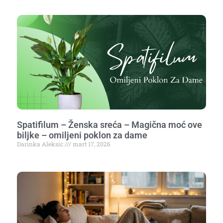
Spatifilum – Ženska sreća – Magična moć ove
biljke – omiljeni poklon za dame
Darinka Aleksic
mart 17, 2026