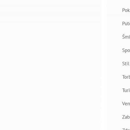
Pok
Put
Šmi
Spo
Stil
Tor
Tur
Ven
Zab