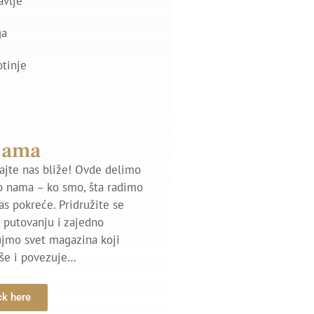
avlje
ga
otinje
Nama
jte nas bliže! Ovde delimo
o nama – ko smo, šta radimo
nas pokreće. Pridružite se
putovanju i zajedno
ujmo svet magazina koji
iše i povezuje…
ck here