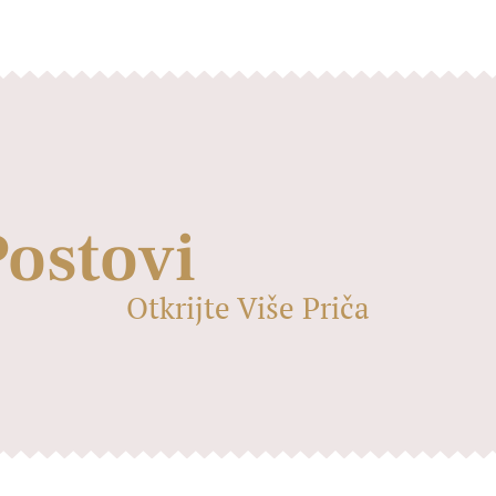
Postovi
Otkrijte Više Priča