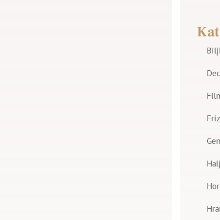
Kat
Bil
Dec
Fil
Fri
Gen
Hal
Hor
Hra