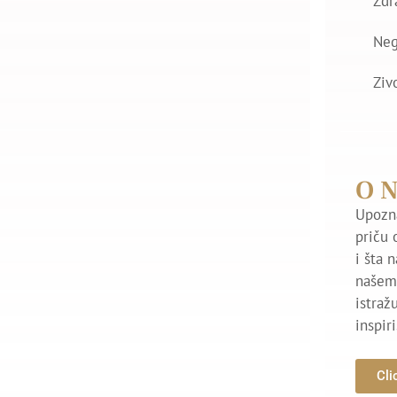
Zdr
Ne
Ziv
O 
Upozna
priču 
i šta 
našem 
istraž
inspir
Cli