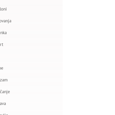
loni
ovanja
nka
rt
be
izam
čanje
ava