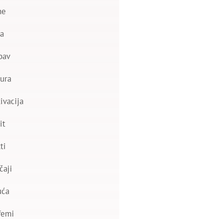
ne
a
bav
ura
ivacija
it
ti
čaji
uća
femi