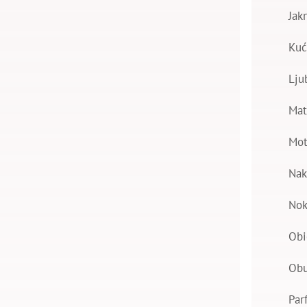
Jak
Kuć
Lju
Mat
Mot
Nak
Nok
Obi
Ob
Par