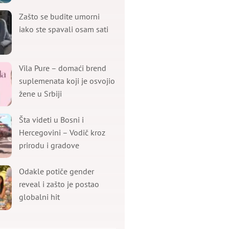
Zašto se budite umorni
iako ste spavali osam sati
Vila Pure – domaći brend
suplemenata koji je osvojio
žene u Srbiji
Šta videti u Bosni i
Hercegovini – Vodič kroz
prirodu i gradove
Odakle potiče gender
reveal i zašto je postao
globalni hit