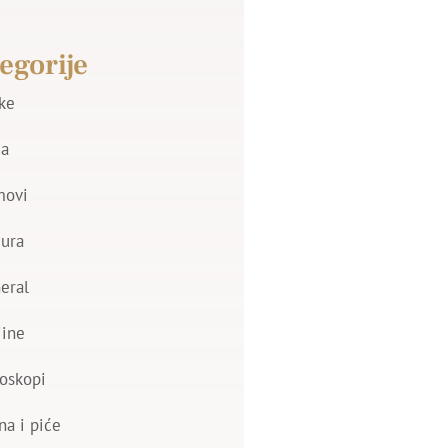
egorije
jke
a
movi
zura
eral
jine
oskopi
na i piće