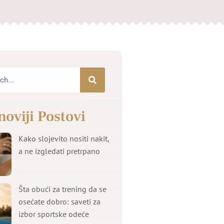
noviji Postovi
Kako slojevito nositi nakit,
a ne izgledati pretrpano
Šta obući za trening da se
osećate dobro: saveti za
izbor sportske odeće