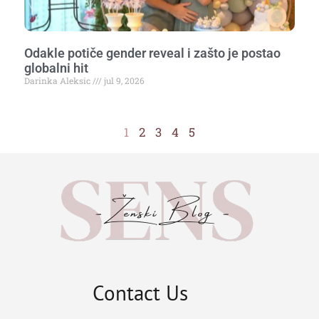
Odakle potiče gender reveal i zašto je postao
globalni hit
Darinka Aleksic
jul 9, 2026
1
2
3
4
5
Contact Us