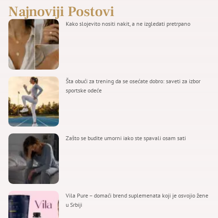
Najnoviji Postovi
Kako slojevito nositi nakit, a ne izgledati pretrpano
Šta obući za trening da se osećate dobro: saveti za izbor
sportske odeće
Zašto se budite umorni iako ste spavali osam sati
Vila Pure – domaći brend suplemenata koji je osvojio žene
u Srbiji