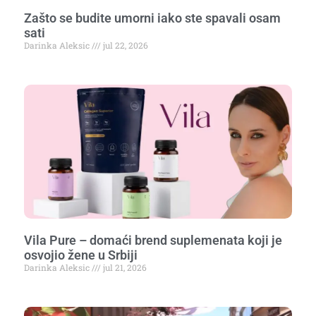
Zašto se budite umorni iako ste spavali osam
sati
Darinka Aleksic
jul 22, 2026
Vila Pure – domaći brend suplemenata koji je
osvojio žene u Srbiji
Darinka Aleksic
jul 21, 2026