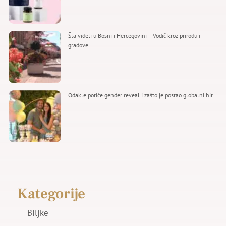
Šta videti u Bosni i Hercegovini – Vodič kroz prirodu i
gradove
Odakle potiče gender reveal i zašto je postao globalni hit
Kategorije
Biljke