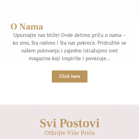
O Nama
Upoznajte nas bliže! Ovde delimo priču o nama –
ko smo, šta radimo i šta nas pokreće. Pridružite se
našem putovanju i zajedno istražujmo svet
magazina koji inspiriše i povezuje…
Click here
Svi Postovi
Otkrijte Više Priča