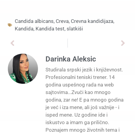
Candida albicans
,
Creva
,
Crevna kandidijaza
,
Kandida
,
Kandida test
,
slatkiši
Darinka Aleksic
Studirala srpski jezik i književnost.
Profesionalni teniski trener. 14
godina uspešnog rada na web
sajtovima...Zvuči kao mnogo
godina, zar ne! E pa mnogo godina
je već i iza mene, ali još važnije - i
isped mene. Uz godine ide i
iskustvo a imam ga prilično.
Poznajem mnogo životnih tema i