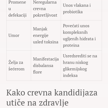
Promene
Neregularna
Unos vlakana i
u
crevna
probiotika
defekaciji
pokretljivost
Povećati unos
Manjak
kompleksnih
Umor
energije
ugljenih hidrata i
usled toksina
proteina
Usredsrediti se na
Manifestacija
Želja za
hranu niskog
disbalansa
šećerom
glikemijskog
flore
indeksa
Kako crevna kandidijaza
utiče na zdravlje