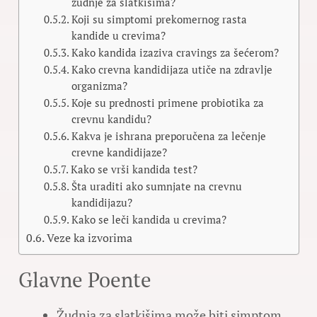
žudnje za slatkišima?
Koji su simptomi prekomernog rasta
kandide u crevima?
Kako kandida izaziva cravings za šećerom?
Kako crevna kandidijaza utiče na zdravlje
organizma?
Koje su prednosti primene probiotika za
crevnu kandidu?
Kakva je ishrana preporučena za lečenje
crevne kandidijaze?
Kako se vrši kandida test?
Šta uraditi ako sumnjate na crevnu
kandidijazu?
Kako se leči kandida u crevima?
Veze ka izvorima
Glavne Poente
Žudnja za slatkišima može biti simptom