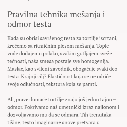
Pravilna tehnika mešanja i
odmor testa
Kada su obrisi savršenog testa za tortilje iscrtani,
krećemo sa ritmičnim plesom mešanja. Tople
vode dodajemo polako, svakim gutljajem sveže
tečnosti, naša smesa postaje sve homogenija.
Maslac, kao svileni zavodnik, obogaćuje svaki deo
testa. Krajnji cilj? Elastičnost koja se ne odriče
svoje odlučnosti, tekstura koja se pamti.
Ali, prave domaće tortilje znaju još jednu tajnu –
odmor. Pokrivamo naš umetnički izraz najlonom i
dozvoljavamo mu da se odmara. Tih trenutaka
tišine, testo imaginarne snove pretvara u