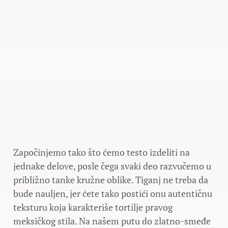
Započinjemo tako što ćemo testo izdeliti na
jednake delove, posle čega svaki deo razvučemo u
približno tanke kružne oblike. Tiganj ne treba da
bude nauljen, jer ćete tako postići onu autentičnu
teksturu koja karakteriše tortilje pravog
meksičkog stila. Na našem putu do zlatno-smeđe