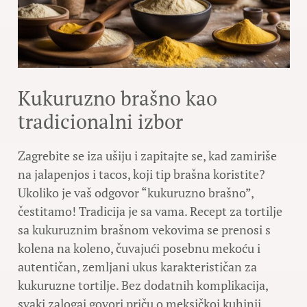
Kukuruzno brašno kao
tradicionalni izbor
Zagrebite se iza ušiju i zapitajte se, kad zamiriše
na jalapenjos i tacos, koji tip brašna koristite?
Ukoliko je vaš odgovor “kukuruzno brašno”,
čestitamo! Tradicija je sa vama. Recept za tortilje
sa kukuruznim brašnom vekovima se prenosi s
kolena na koleno, čuvajući posebnu mekoću i
autentičan, zemljani ukus karakterističan za
kukuruzne tortilje. Bez dodatnih komplikacija,
svaki zalogaj govori priču o meksičkoj kuhinji.