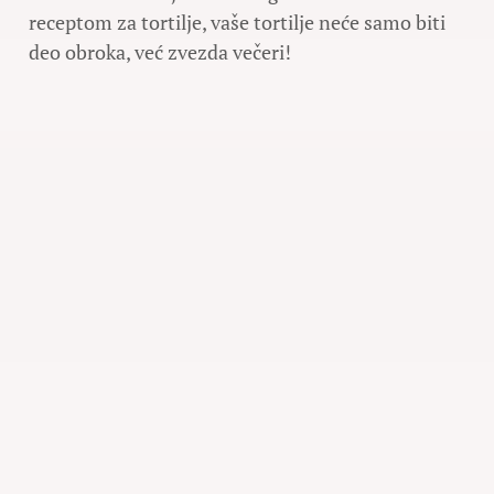
receptom za tortilje, vaše tortilje neće samo biti
deo obroka, već zvezda večeri!