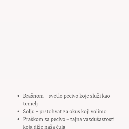
Brašnom – svetlo pecivo koje služi kao
temelj
Solju – prstohvat za okus koji volimo
Praškom za pecivo – tajna vazdušastosti
koja diže naša čula