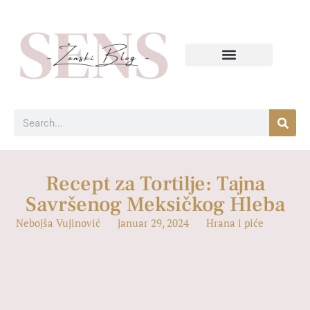
Recept za Tortilje: Tajna
Savršenog Meksičkog Hleba
Nebojša Vujinović
januar 29, 2024
Hrana i piće