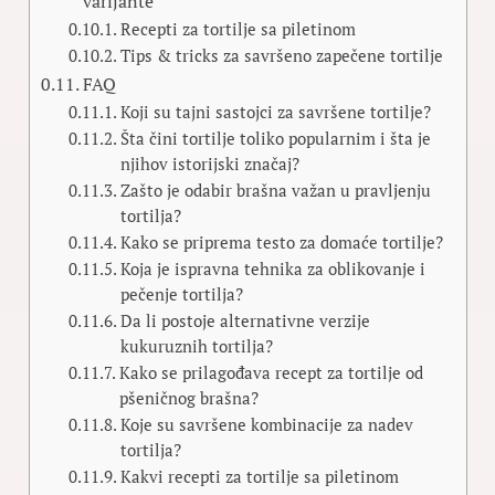
varijante
Recepti za tortilje sa piletinom
Tips & tricks za savršeno zapečene tortilje
FAQ
Koji su tajni sastojci za savršene tortilje?
Šta čini tortilje toliko popularnim i šta je
njihov istorijski značaj?
Zašto je odabir brašna važan u pravljenju
tortilja?
Kako se priprema testo za domaće tortilje?
Koja je ispravna tehnika za oblikovanje i
pečenje tortilja?
Da li postoje alternativne verzije
kukuruznih tortilja?
Kako se prilagođava recept za tortilje od
pšeničnog brašna?
Koje su savršene kombinacije za nadev
tortilja?
Kakvi recepti za tortilje sa piletinom