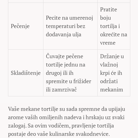
Pratite
Pecite na umerenoj
boju
Pečenje
temperaturi bez
tortilja i
dodavanja ulja
okrećite na
vreme
Čuvajte pečene
Držanje u
tortilje jednu na
vlažnoj
Skladištenje
drugoj ili ih
krpi će ih
spremite u frižider
održati
ili zamrzivač
mekanim
Vaše mekane tortilje su sada spremne da upijaju
arome vaših omiljenih nadeva i hrskaju uz svaki
zalogaj. Sa ovim vodičem, pravljenje tortilja
postaje deo vaše kulinarske svakodnevice.