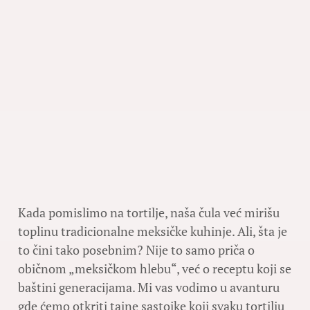
Kada pomislimo na tortilje, naša čula već mirišu
toplinu tradicionalne meksičke kuhinje. Ali, šta je
to čini tako posebnim? Nije to samo priča o
običnom „meksičkom hlebu“, već o receptu koji se
baštini generacijama. Mi vas vodimo u avanturu
gde ćemo otkriti tajne sastojke koji svaku tortilju