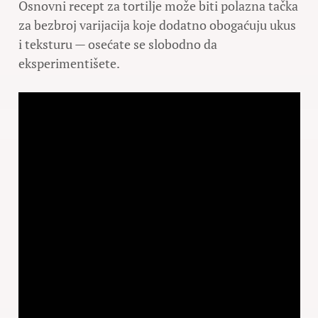
Osnovni recept za tortilje može biti polazna tačka
za bezbroj varijacija koje dodatno obogaćuju ukus
i teksturu — osećate se slobodno da
eksperimentišete.