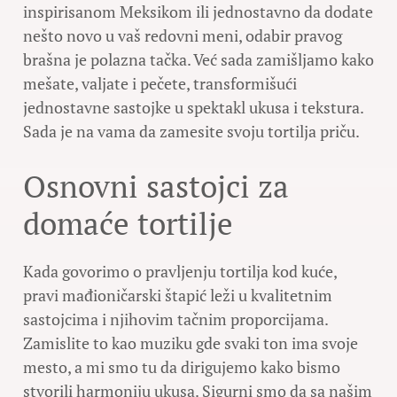
inspirisanom Meksikom ili jednostavno da dodate
nešto novo u vaš redovni meni, odabir pravog
brašna je polazna tačka. Već sada zamišljamo kako
mešate, valjate i pečete, transformišući
jednostavne sastojke u spektakl ukusa i tekstura.
Sada je na vama da zamesite svoju tortilja priču.
Osnovni sastojci za
domaće tortilje
Kada govorimo o pravljenju tortilja kod kuće,
pravi mađioničarski štapić leži u kvalitetnim
sastojcima i njihovim tačnim proporcijama.
Zamislite to kao muziku gde svaki ton ima svoje
mesto, a mi smo tu da dirigujemo kako bismo
stvorili harmoniju ukusa. Sigurni smo da sa našim