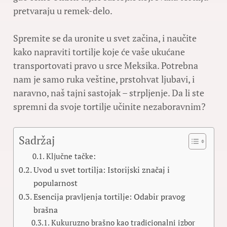
pretvaraju u remek-delo.
Spremite se da uronite u svet začina, i naučite
kako napraviti tortilje koje će vaše ukućane
transportovati pravo u srce Meksika. Potrebna
nam je samo ruka veštine, prstohvat ljubavi, i
naravno, naš tajni sastojak – strpljenje. Da li ste
spremni da svoje tortilje učinite nezaboravnim?
Sadržaj
Ključne tačke:
Uvod u svet tortilja: Istorijski značaj i
popularnost
Esencija pravljenja tortilje: Odabir pravog
brašna
Kukuruzno brašno kao tradicionalni izbor