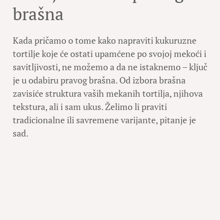
brašna
Kada pričamo o tome kako napraviti kukuruzne
tortilje koje će ostati upamćene po svojoj mekoći i
savitljivosti, ne možemo a da ne istaknemo – ključ
je u odabiru pravog brašna. Od izbora brašna
zavisiće struktura vaših mekanih tortilja, njihova
tekstura, ali i sam ukus. Želimo li praviti
tradicionalne ili savremene varijante, pitanje je
sad.