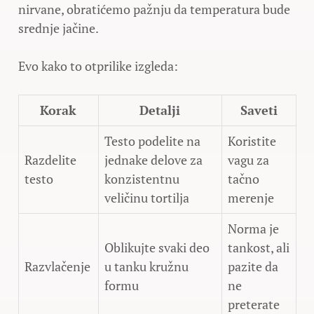
nirvane, obratićemo pažnju da temperatura bude
srednje jačine.
Evo kako to otprilike izgleda:
Korak
Detalji
Saveti
Testo podelite na
Koristite
Razdelite
jednake delove za
vagu za
testo
konzistentnu
tačno
veličinu tortilja
merenje
Norma je
Oblikujte svaki deo
tankost, ali
Razvlačenje
u tanku kružnu
pazite da
formu
ne
preterate