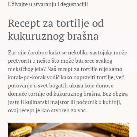
Uživajte u stvaranju i degustaciji!
Recept za tortilje od
kukuruznog brašna
Zar nije čarobno kako se nekoliko sastojaka može
pretvoriti u nešto što može biti srce svakog
meksičkog jela? Naš recept za tortilje nije samo
korak-po-korak vodič kako napraviti tortilje, već
putovanje u svet bogatih ukusa koje donose
domaće tortilje od kukuruznog brašna. Bez obzira
jeste li kulinarski majstor ili početnik u kuhinji,
ovaj recept je kao stvoren za vas.