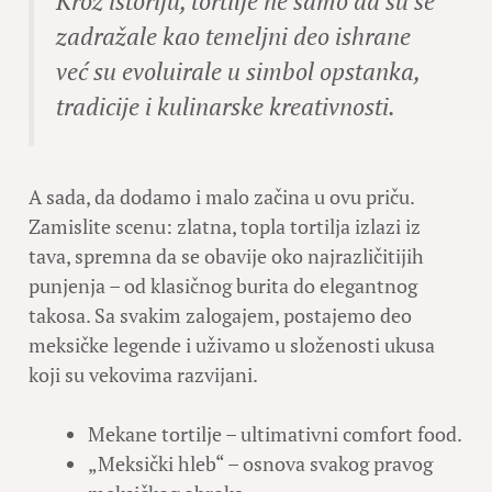
Kroz istoriju, tortilje ne samo da su se
zadražale kao temeljni deo ishrane
već su evoluirale u simbol opstanka,
tradicije i kulinarske kreativnosti.
A sada, da dodamo i malo začina u ovu priču.
Zamislite scenu: zlatna, topla tortilja izlazi iz
tava, spremna da se obavije oko najrazličitijih
punjenja – od klasičnog burita do elegantnog
takosa. Sa svakim zalogajem, postajemo deo
meksičke legende i uživamo u složenosti ukusa
koji su vekovima razvijani.
Mekane tortilje – ultimativni comfort food.
„Meksički hleb“ – osnova svakog pravog