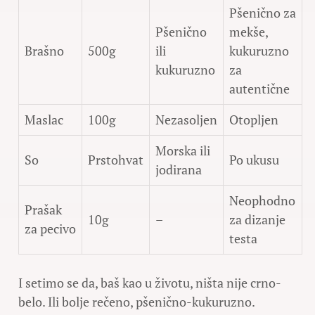
Pšenično za
Pšenično
mekše,
Brašno
500g
ili
kukuruzno
kukuruzno
za
autentične
Maslac
100g
Nezasoljen
Otopljen
Morska ili
So
Prstohvat
Po ukusu
jodirana
Neophodno
Prašak
10g
–
za dizanje
za pecivo
testa
I setimo se da, baš kao u životu, ništa nije crno-
belo. Ili bolje rečeno, pšenično-kukuruzno.