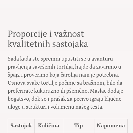
Proporcije i važnost
kvalitetnih sastojaka
Sada kada ste spremni upustiti se u avanturu
pravljenja savršenih tortilja, hajde da zavirimo u
špajz i proverimo koja čarolija nam je potrebna.
Osnova svake tortilje počinje sa brašnom, bilo da
preferirate kukuruzno ili pšenično. Maslac dodaje
bogatsvo, dok so i prašak za pecivo igraju ključne
uloge u strukturi i volumenu našeg testa.
Sastojak
Količina
Tip
Napomena