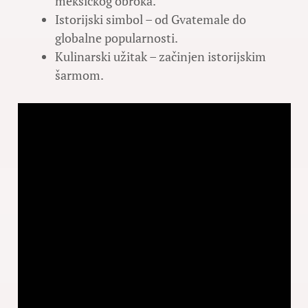
meksičkog obroka.
Istorijski simbol – od Gvatemale do
globalne popularnosti.
Kulinarski užitak – začinjen istorijskim
šarmom.