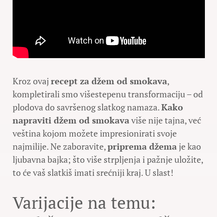
Kroz ovaj
recept za džem od smokava
,
kompletirali smo višestepenu transformaciju – od
plodova do savršenog slatkog namaza.
Kako
napraviti džem od smokava
više nije tajna, već
veština kojom možete impresionirati svoje
najmilije. Ne zaboravite,
priprema džema
je kao
ljubavna bajka; što više strpljenja i pažnje uložite,
to će vaš slatkiš imati srećniji kraj. U slast!
Varijacije na temu: