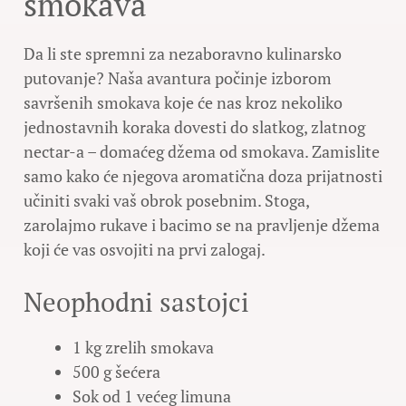
smokava
Da li ste spremni za nezaboravno kulinarsko
putovanje? Naša avantura počinje izborom
savršenih smokava koje će nas kroz nekoliko
jednostavnih koraka dovesti do slatkog, zlatnog
nectar-a – domaćeg džema od smokava. Zamislite
samo kako će njegova aromatična doza prijatnosti
učiniti svaki vaš obrok posebnim. Stoga,
zarolajmo rukave i bacimo se na pravljenje džema
koji će vas osvojiti na prvi zalogaj.
Neophodni sastojci
1 kg zrelih smokava
500 g šećera
Sok od 1 većeg limuna