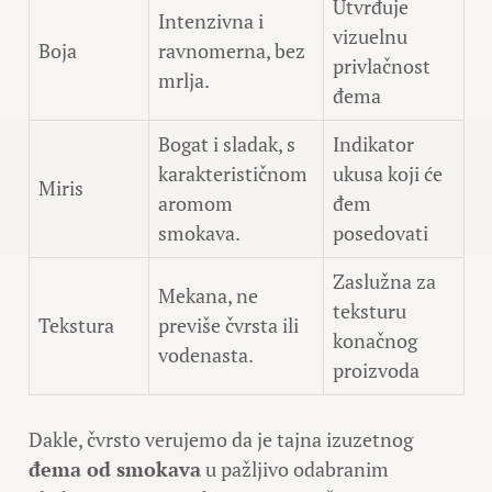
Utvrđuje
Intenzivna i
vizuelnu
Boja
ravnomerna, bez
privlačnost
mrlja.
đema
Bogat i sladak, s
Indikator
karakterističnom
ukusa koji će
Miris
aromom
đem
smokava.
posedovati
Zaslužna za
Mekana, ne
teksturu
Tekstura
previše čvrsta ili
konačnog
vodenasta.
proizvoda
Dakle, čvrsto verujemo da je tajna izuzetnog
đema od smokava
u pažljivo odabranim