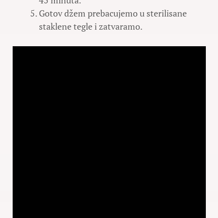
Gotov džem prebacujemo u sterilisane
staklene tegle i zatvaramo.