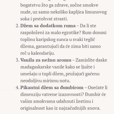
bogatstvu što ga zdrave, sočne smokve
nude, uz samo nekoliko kapljica limunovog
soka i prstohvat strasti.
Džem sa dodatkom ruma
– Da li ste
raspoloženi za malo egzotike? Rum donosi
toplinu karipskog sunca u svaki teglić
džema, garantujući da će zima biti samo
reč u kalendariju.
Vanila za nežnu aromu
– Zamislite daske
madagaskarske vanile kako se ljušte i
umešaju u topli džem, pružajući gaćenu
neodoljivu mirisnu notu.
Pikantni džem sa đumbirom
– Osećate li
dimenziju vatrene izazovnosti? Đumbir će
vašim smokvama udahnuti žestinu i
originalnost kao iz najzačudnijih snova.