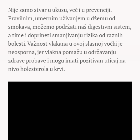
Nije samo stvar u ukusu, već i u prevenciji.
Pravilnim, umernim uživanjem u džemu od
smokava, možemo podržati naš digestivni sistem,
a time i doprineti smanjivanju rizika od raznih
bolesti. Važnost vlakana u ovoj slasnoj voćki je
neosporna, jer vlakna pomažu u održavanju
zdrave probave i mogu imati pozitivan uticaj na
nivo holesterola u krvi.