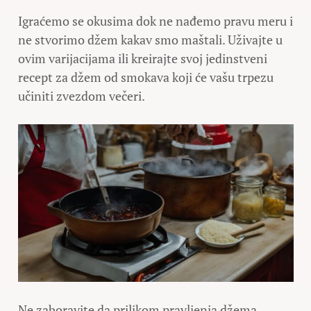
Igraćemo se okusima dok ne nađemo pravu meru i
ne stvorimo džem kakav smo maštali. Uživajte u
ovim varijacijama ili kreirajte svoj jedinstveni
recept za džem od smokava koji će vašu trpezu
učiniti zvezdom večeri.
Ne zaboravite da prilikom pravljenja džema,