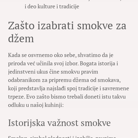
i deo kulture i tradicije
Zašto izabrati smokve za
džem
Kada se osvrnemo oko sebe, shvatimo da je
priroda već učinila svoj izbor. Bogata istorija i
jedinstveni ukus čine smokvu pravim
odabranikom za pripremu džema od smokava,
koji predstavlja najslađi spoj tradicije i savremene
trpeze. Evo zašto bismo trebali doneti istu takvu
odluku u našoj kuhinji:
Istorijska važnost smokve