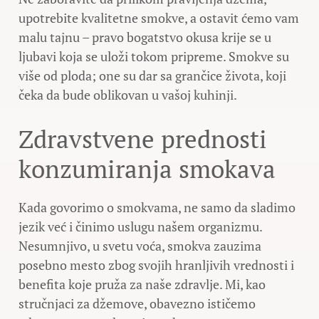
upotrebite kvalitetne smokve, a ostavit ćemo vam
malu tajnu – pravo bogatstvo okusa krije se u
ljubavi koja se uloži tokom pripreme. Smokve su
više od ploda; one su dar sa grančice života, koji
čeka da bude oblikovan u vašoj kuhinji.
Zdravstvene prednosti
konzumiranja smokava
Kada govorimo o smokvama, ne samo da sladimo
jezik već i činimo uslugu našem organizmu.
Nesumnjivo, u svetu voća, smokva zauzima
posebno mesto zbog svojih hranljivih vrednosti i
benefita koje pruža za naše zdravlje. Mi, kao
stručnjaci za džemove, obavezno ističemo