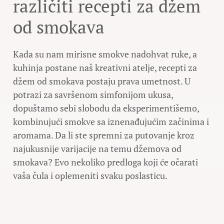
različiti recepti za džem
od smokava
Kada su nam mirisne smokve nadohvat ruke, a
kuhinja postane naš kreativni atelje, recepti za
džem od smokava postaju prava umetnost. U
potrazi za savršenom simfonijom ukusa,
dopuštamo sebi slobodu da eksperimentišemo,
kombinujući smokve sa iznenađujućim začinima i
aromama. Da li ste spremni za putovanje kroz
najukusnije varijacije na temu džemova od
smokava? Evo nekoliko predloga koji će očarati
vaša čula i oplemeniti svaku poslasticu.