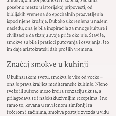
Smokva, simbol plodnosti i izobilja, zauzima
posebno mesto u istorijskoj pripovesti, od
biblijskih vremena do epochalnih prosvetljenja
ispod njene krošnje. Duboko ukorenjena u našem
nasleđu, ona je bila inspiracija za mnoge kulture i
civilizacije da tkanju svoje priče oko nje. Štaviše,
smokve su bile i pratioci putovanja i osvajanja, što
im daje aristokratski dah prošlih vremena.
Značaj smokve u kuhinji
U kulinarskom svetu, smokva je više od voćke –
ona je prava kraljica mediteranske kuhinje. Njeno
sveže ili sušeno meso kreira senzaciju ukusa, a
prilagođava se i najekskluzivnijim receptima. I ne
samo to, kuvana u savršenom simfoniji sa
šećerom i začinima, smokva postaje zvezda u vidu