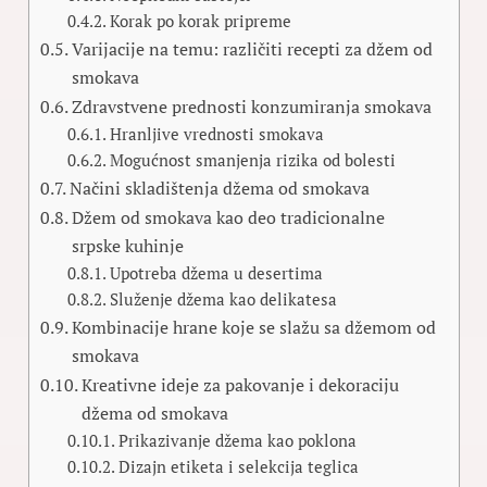
Korak po korak pripreme
Varijacije na temu: različiti recepti za džem od
smokava
Zdravstvene prednosti konzumiranja smokava
Hranljive vrednosti smokava
Mogućnost smanjenja rizika od bolesti
Načini skladištenja džema od smokava
Džem od smokava kao deo tradicionalne
srpske kuhinje
Upotreba džema u desertima
Služenje džema kao delikatesa
Kombinacije hrane koje se slažu sa džemom od
smokava
Kreativne ideje za pakovanje i dekoraciju
džema od smokava
Prikazivanje džema kao poklona
Dizajn etiketa i selekcija teglica