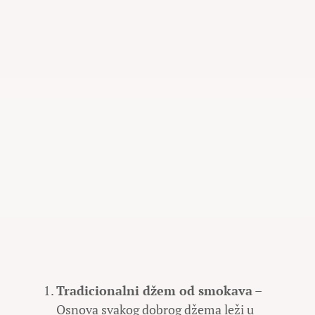
Tradicionalni džem od smokava
–
Osnova svakog dobrog džema leži u