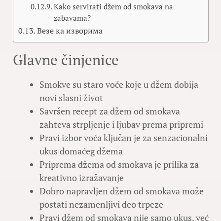
Kako servirati džem od smokava na
zabavama?
Везе ка изворима
Glavne činjenice
Smokve su staro voće koje u džem dobija
novi slasni život
Savršen recept za džem od smokava
zahteva strpljenje i ljubav prema pripremi
Pravi izbor voća ključan je za senzacionalni
ukus domaćeg džema
Priprema džema od smokava je prilika za
kreativno izražavanje
Dobro napravljen džem od smokava može
postati nezamenljivi deo trpeze
Pravi džem od smokava nije samo ukus, već