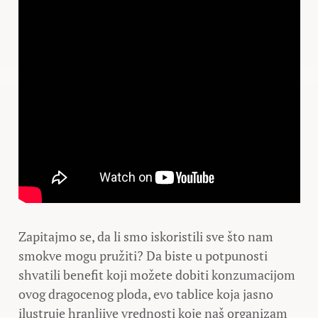
Zapitajmo se, da li smo iskoristili sve što nam
smokve mogu pružiti? Da biste u potpunosti
shvatili benefit koji možete dobiti konzumacijom
ovog dragocenog ploda, evo tablice koja jasno
ilustruje hranljive vrednosti koje naš organizam