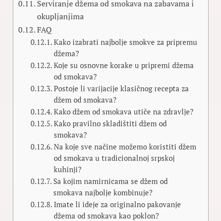
Serviranje džema od smokava na zabavama i
okupljanjima
FAQ
Kako izabrati najbolje smokve za pripremu
džema?
Koje su osnovne korake u pripremi džema
od smokava?
Postoje li varijacije klasičnog recepta za
džem od smokava?
Kako džem od smokava utiče na zdravlje?
Kako pravilno skladištiti džem od
smokava?
Na koje sve načine možemo koristiti džem
od smokava u tradicionalnoj srpskoj
kuhinji?
Sa kojim namirnicama se džem od
smokava najbolje kombinuje?
Imate li ideje za originalno pakovanje
džema od smokava kao poklon?