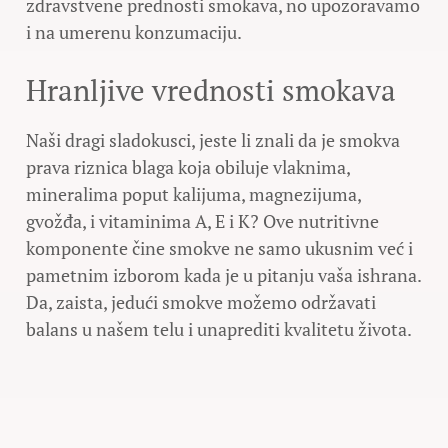
zdravstvene prednosti smokava, no upozoravamo
i na umerenu konzumaciju.
Hranljive vrednosti smokava
Naši dragi sladokusci, jeste li znali da je smokva
prava riznica blaga koja obiluje vlaknima,
mineralima poput kalijuma, magnezijuma,
gvožđa, i vitaminima A, E i K? Ove nutritivne
komponente čine smokve ne samo ukusnim već i
pametnim izborom kada je u pitanju vaša ishrana.
Da, zaista, jedući smokve možemo održavati
balans u našem telu i unaprediti kvalitetu života.