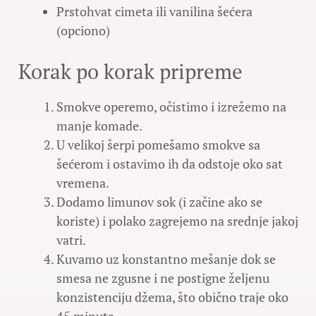
Prstohvat cimeta ili vanilina šećera
(opciono)
Korak po korak pripreme
Smokve operemo, očistimo i izrežemo na
manje komade.
U velikoj šerpi pomešamo smokve sa
šećerom i ostavimo ih da odstoje oko sat
vremena.
Dodamo limunov sok (i začine ako se
koriste) i polako zagrejemo na srednje jakoj
vatri.
Kuvamo uz konstantno mešanje dok se
smesa ne zgusne i ne postigne željenu
konzistenciju džema, što obično traje oko
45 minuta.