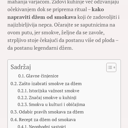
mahanja varjačom. Zidovi kuhinje već odzvanjaju
očekivanjem dok se priprema ritual –
kako
napraviti džem od smokava
koji će zadovoljiti i
najizbirljivija nepca. Očarajte se saputnicima na
ovom putu, jer smokve, željne da se zavole,
strpljivo stoje čekajući da postanu više od ploda –
da postanu legendarni džem.
Sadržaj
Glavne činjenice
Zašto izabrati smokve za džem
Istorijska važnost smokve
Značaj smokve u kuhinji
Smokva u kulturi i običajima
Odabir pravih smokava za džem
Recept za džem od smokava
Neophodni sastojci