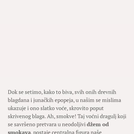
Dok se setimo, kako to biva, svih onih drevnih
blagdana i junačkih epopeja, u našim se mislima
ukazuje i ono slatko voće, skrovito poput
skrivenog blaga. Ah, smokve! Taj voćni dragulj koji
se savršeno pretvara u neodoljivi
džem od
smokava
, postaje centralna figura naše