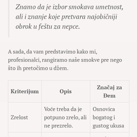
Znamo da je izbor smokava umetnost,
ali i znanje koje pretvara najobičniji
obrok u feštu za nepce.
A sada, da vam predstavimo kako mi,
profesionalci, rangiramo naše smokve pre nego
što ih pretočimo u džem.
Značaj za
Kriterijum
Opis
Đem
Voće treba da je
Osnovica
Zrelost
potpuno zrelo, ali
bogatog i
ne prezrelo.
gustog ukusa