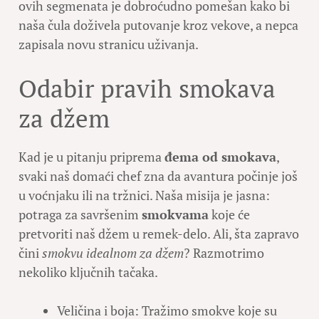
ovih segmenata je dobroćudno pomešan kako bi
naša čula doživela putovanje kroz vekove, a nepca
zapisala novu stranicu uživanja.
Odabir pravih smokava
za džem
Kad je u pitanju priprema
đema od smokava
,
svaki naš domaći chef zna da avantura počinje još
u voćnjaku ili na tržnici. Naša misija je jasna:
potraga za savršenim
smokvama
koje će
pretvoriti naš džem u remek-delo. Ali, šta zapravo
čini
smokvu idealnom za džem
? Razmotrimo
nekoliko ključnih tačaka.
Veličina i boja: Tražimo smokve koje su