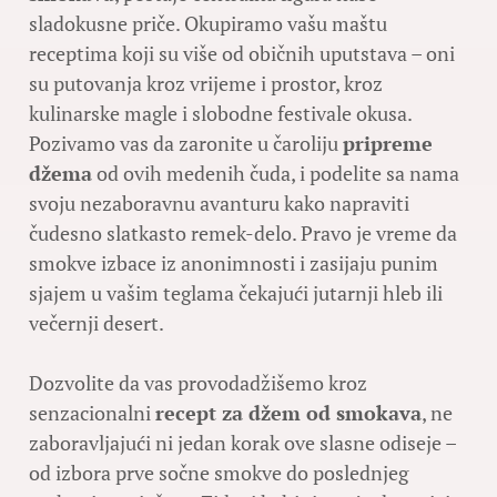
sladokusne priče. Okupiramo vašu maštu
receptima koji su više od običnih uputstava – oni
su putovanja kroz vrijeme i prostor, kroz
kulinarske magle i slobodne festivale okusa.
Pozivamo vas da zaronite u čaroliju
pripreme
džema
od ovih medenih čuda, i podelite sa nama
svoju nezaboravnu avanturu kako napraviti
čudesno slatkasto remek-delo. Pravo je vreme da
smokve izbace iz anonimnosti i zasijaju punim
sjajem u vašim teglama čekajući jutarnji hleb ili
večernji desert.
Dozvolite da vas provodadžišemo kroz
senzacionalni
recept za džem od smokava
, ne
zaboravljajući ni jedan korak ove slasne odiseje –
od izbora prve sočne smokve do poslednjeg