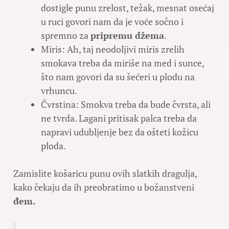
dostigle punu zrelost, težak, mesnat osećaj
u ruci govori nam da je voće sočno i
spremno za
pripremu džema
.
Miris: Ah, taj neodoljivi miris zrelih
smokava treba da miriše na med i sunce,
što nam govori da su šećeri u plodu na
vrhuncu.
Čvrstina: Smokva treba da bude čvrsta, ali
ne tvrda. Lagani pritisak palca treba da
napravi udubljenje bez da ošteti kožicu
ploda.
Zamislite košaricu punu ovih slatkih dragulja,
kako čekaju da ih preobratimo u božanstveni
đem.