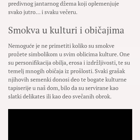
predivnog jantarnog džema koji oplemenjuje
svako jutro… i svaku večeru.
Smokva u kulturi i običajima
Nemoguće je ne primetiti koliko su smokve
prožete simbolikom u svim oblicima kulture. One
su personifikacija obilja, erosa i izdržljivosti, te su
temelj mnogih običaja iz prošlosti. Svaki grašak
njihovih semenki donosi deo te bogate kulturne
tapiserije u naš dom, bilo da su servirane kao
slatki delikates ili kao deo svečanih obrok.