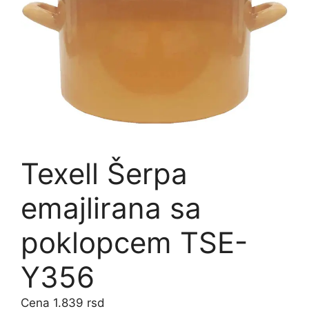
Texell Šerpa
emajlirana sa
poklopcem TSE-
Y356
1.839
rsd