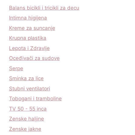
Balans bicikli i tricikli za decu
Intimna higijena
Kreme za suncanje
Krupna plastika
Lepota i Zdravlje
Oceđivači za sudove
Serpe
Sminka za lice
Stubni ventilatori
Tobogani i tramboline
TV 50 - 55 inca
Zenske haljine
Zenske jakne