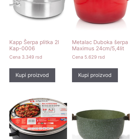
Kapp Šerpa plitka 2l
Metalac Duboka šerpa
Kap-0006
Maximus 24cm/5,4lit
3.349
rsd
5.629
rsd
Kupi proizvod
Kupi proizvod