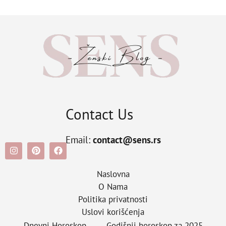
Contact Us
Email:
contact@sens.rs
Naslovna
O Nama
Politika privatnosti
Uslovi korišćenja
Dnevni Horoskop
Godišnji horoskop za 2025