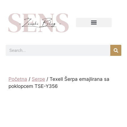
Početna
/
Serpe
/ Texell Šerpa emajlirana sa
poklopcem TSE-Y356