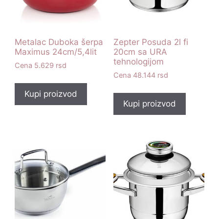
Metalac Duboka šerpa
Zepter Posuda 2l fi
Maximus 24cm/5,4lit
20cm sa URA
tehnologijom
5.629
rsd
48.144
rsd
Kupi proizvod
Kupi proizvod