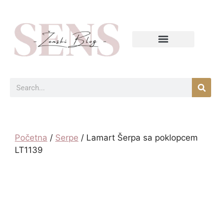
Početna
/
Serpe
/ Lamart Šerpa sa poklopcem
LT1139