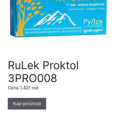
RuLek Proktol
3PRO008
1.421
rsd
Kupi proizvod