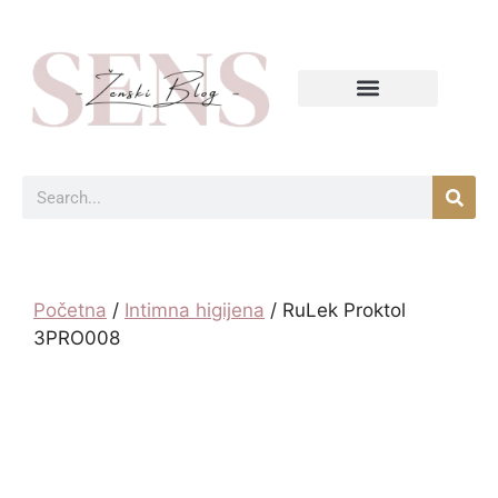
Početna
/
Intimna higijena
/ RuLek Proktol
3PRO008