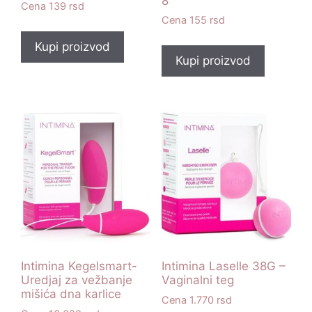
8
139
rsd
155
rsd
Kupi proizvod
Kupi proizvod
Intimina Kegelsmart-
Intimina Laselle 38G –
Uredjaj za vežbanje
Vaginalni teg
mišića dna karlice
1.770
rsd