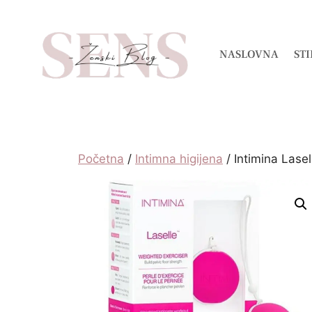
NASLOVNA
STI
Početna
/
Intimna higijena
/ Intimina Lase