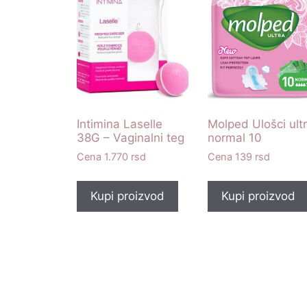
Intimina Laselle
Molped Ulošci ult
38G – Vaginalni teg
normal 10
1.770
rsd
139
rsd
Kupi proizvod
Kupi proizvod