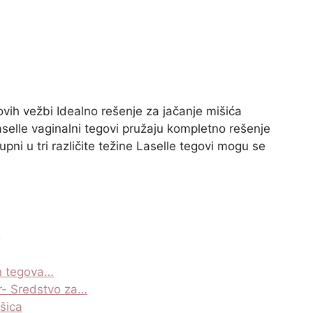
ih vežbi Idealno rešenje za jačanje mišića
aselle vaginalni tegovi pružaju kompletno rešenje
pni u tri različite težine Laselle tegovi mogu se
g
ih tegova…
r- Sredstvo za…
šica