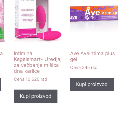
ra
Intimina
Ave Aveintima plus
Kegelsmart- Uredjaj
gel
za vežbanje mišića
345
rsd
dna karlice
10.620
rsd
Kupi proizvod
Kupi proizvod