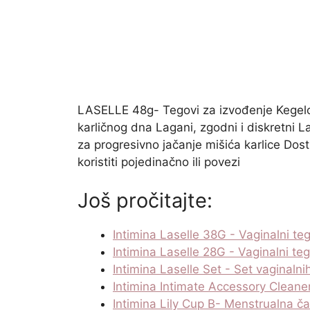
LASELLE 48g- Tegovi za izvođenje Kegelov
karličnog dna Lagani, zgodni i diskretni L
za progresivno jačanje mišića karlice Dostu
koristiti pojedinačno ili povezi
Još pročitajte:
Intimina Laselle 38G - Vaginalni te
Intimina Laselle 28G - Vaginalni teg
Intimina Laselle Set - Set vaginaln
Intimina Intimate Accessory Cleane
Intimina Lily Cup B- Menstrualna ča