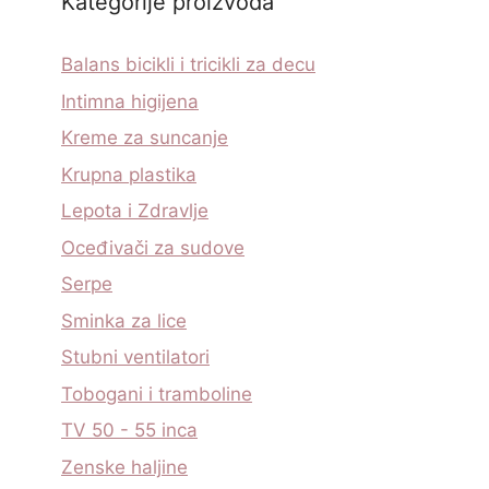
Kategorije proizvoda
Balans bicikli i tricikli za decu
Intimna higijena
Kreme za suncanje
Krupna plastika
Lepota i Zdravlje
Oceđivači za sudove
Serpe
Sminka za lice
Stubni ventilatori
Tobogani i tramboline
TV 50 - 55 inca
Zenske haljine