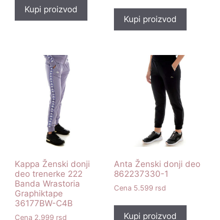
Kupi proizvod
Kupi proizvod
Kappa Ženski donji
Anta Ženski donji deo
deo trenerke 222
862237330-1
Banda Wrastoria
5.599
rsd
Graphiktape
36177BW-C4B
Kupi proizvod
2.999
rsd