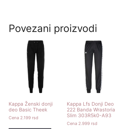
Povezani proizvodi
Kappa Ženski donji
Kappa Lfs Donji Deo
deo Basic Theek
222 Banda Wrastoria
Slim 303R5k0-A93
2.199
rsd
2.999
rsd