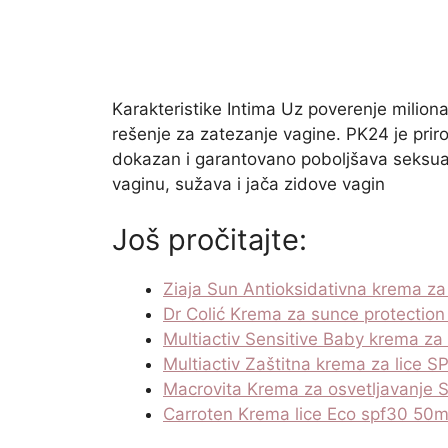
Karakteristike Intima Uz poverenje milion
rešenje za zatezanje vagine. PK24 je prir
dokazan i garantovano poboljšava seksua
vaginu, sužava i jača zidove vagin
Još pročitajte:
Ziaja Sun Antioksidativna krema za
Dr Colić Krema za sunce protectio
Multiactiv Sensitive Baby krema z
Multiactiv Zaštitna krema za lice 
Macrovita Krema za osvetljavanje 
Carroten Krema lice Eco spf30 50m