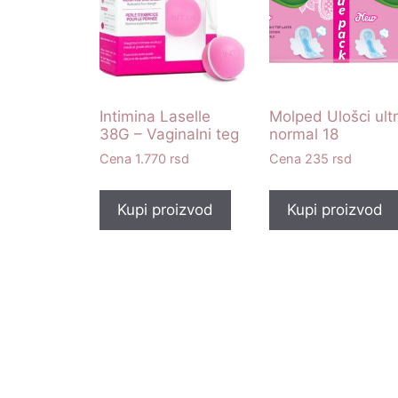
Intimina Laselle
Molped Ulošci ult
38G – Vaginalni teg
normal 18
1.770
rsd
235
rsd
Kupi proizvod
Kupi proizvod