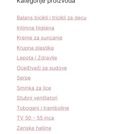
Kategorije proizvoda
Balans bicikli i tricikli za decu
Intimna higijena
Kreme za suncanje
Krupna plastika
Lepota i Zdravlje
Oceđivači za sudove
Serpe
Sminka za lice
Stubni ventilatori
Tobogani i tramboline
TV 50 - 55 inca
Zenske haljine