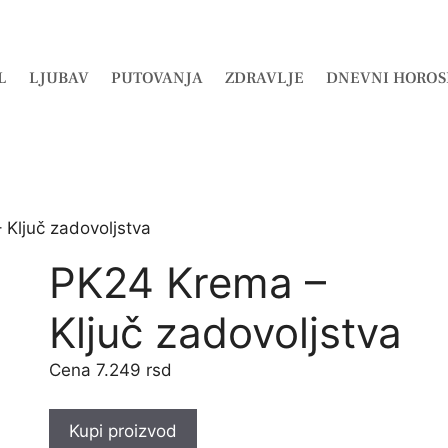
L
LJUBAV
PUTOVANJA
ZDRAVLJE
DNEVNI HOROS
Ključ zadovoljstva
PK24 Krema –
Ključ zadovoljstva
7.249
rsd
Kupi proizvod