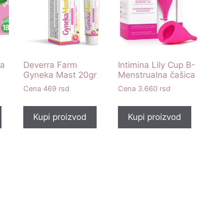
ra
Deverra Farm
Intimina Lily Cup B-
Gyneka Mast 20gr
Menstrualna čašica
469
rsd
3.660
rsd
Kupi proizvod
Kupi proizvod