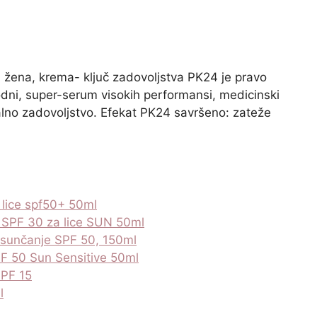
a žena, krema- ključ zadovoljstva PK24 je pravo
odni, super-serum visokih performansi, medicinski
lno zadovoljstvo. Efekat PK24 savršeno: zateže
 lice spf50+ 50ml
n SPF 30 za lice SUN 50ml
a sunčanje SPF 50, 150ml
SPF 50 Sun Sensitive 50ml
SPF 15
l