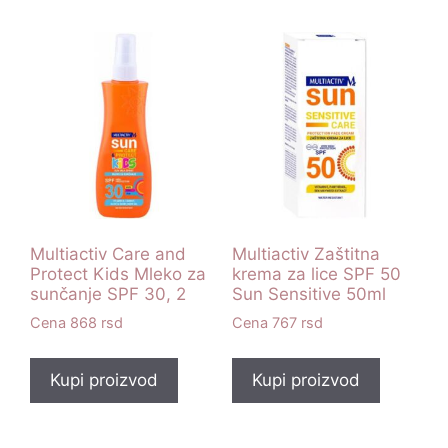
Multiactiv Care and
Multiactiv Zaštitna
Protect Kids Mleko za
krema za lice SPF 50
sunčanje SPF 30, 2
Sun Sensitive 50ml
868
rsd
767
rsd
Kupi proizvod
Kupi proizvod