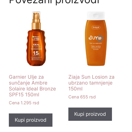
Garnier Ulje za
Ziaja Sun Losion za
sunčanje Ambre
ubrzano tamnjenje
Solaire Ideal Bronze
150ml
SPF15 150ml
655
rsd
1.295
rsd
Kupi proizvod
Kupi proizvod