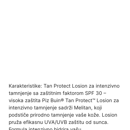
Karakteristike: Tan Protect Losion za intenzivno
tamnjenje sa zaštitnim faktorom SPF 30 –
visoka zaštita Piz Buin® Tan Protect™ Losion za
intenzivno tamnjenje sadrži Melitan, koji
podstiče prirodno tamnjenje vaše kože. Losion
pruža efikasnu UVA/UVB zaštitu od sunca.
Formula intenzivno hidrira vašu