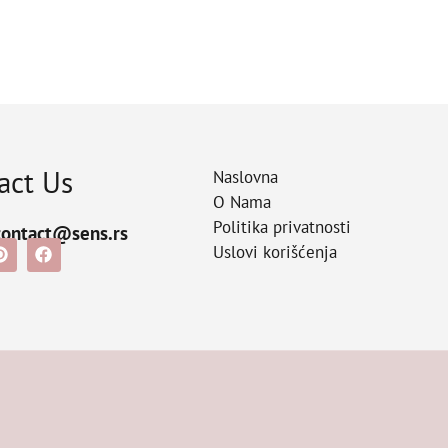
act Us
Naslovna
O Nama
Politika privatnosti
contact@sens.rs
Uslovi korišćenja