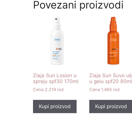
Povezani proizvodi
Ziaja Sun Losion u
Ziaja Sun Suvo ul
spreju spf30 170ml
u gelu spf20 90m
2.219
rsd
1.465
rsd
Kupi proizvod
Kupi proizvod