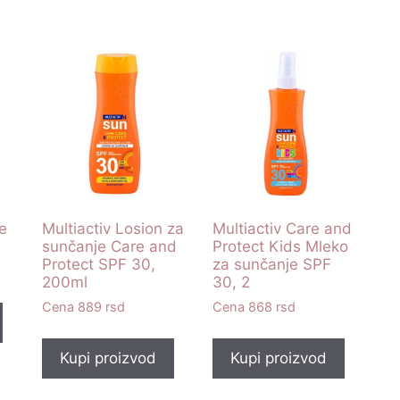
je
Multiactiv Losion za
Multiactiv Care and
l
sunčanje Care and
Protect Kids Mleko
Protect SPF 30,
za sunčanje SPF
200ml
30, 2
889
rsd
868
rsd
Kupi proizvod
Kupi proizvod