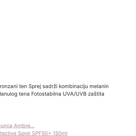
 bronzani ten Sprej sadrži kombinaciju melanin
planulog tena Fotostabilna UVA/UVB zaštita
d sunca Ambre…
otective Sprej SPF50+ 150ml