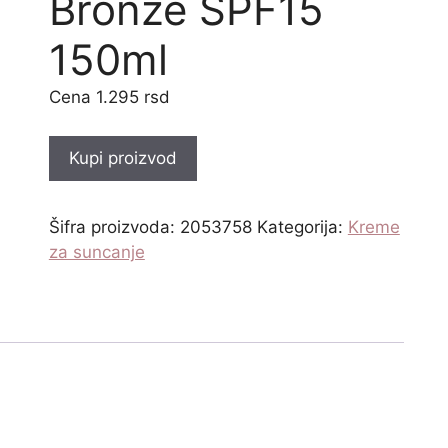
Bronze SPF15
150ml
1.295
rsd
Kupi proizvod
Šifra proizvoda:
2053758
Kategorija:
Kreme
za suncanje