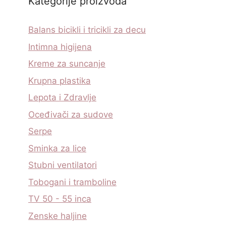
Kategorije proizvoda
Balans bicikli i tricikli za decu
Intimna higijena
Kreme za suncanje
Krupna plastika
Lepota i Zdravlje
Oceđivači za sudove
Serpe
Sminka za lice
Stubni ventilatori
Tobogani i tramboline
TV 50 - 55 inca
Zenske haljine