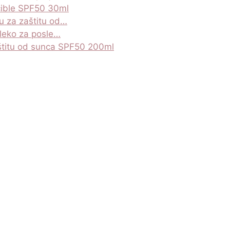
cible SPF50 30ml
u za zaštitu od…
leko za posle…
štitu od sunca SPF50 200ml