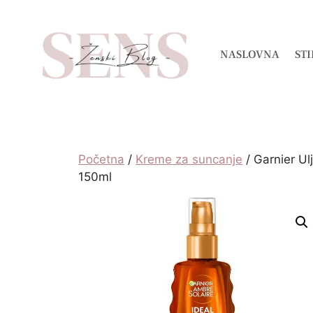
NASLOVNA
STI
Početna
/
Kreme za suncanje
/ Garnier Ul
150ml