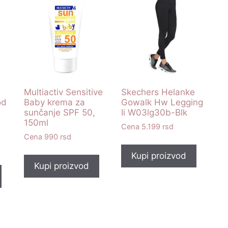
Multiactiv Sensitive
Skechers Helanke
od
Baby krema za
Gowalk Hw Legging
sunčanje SPF 50,
Ii W03lg30b-Blk
150ml
5.199
rsd
990
rsd
Kupi proizvod
Kupi proizvod