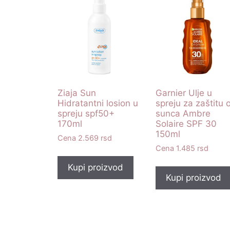
Ziaja Sun
Garnier Ulje u
Hidratantni losion u
spreju za zaštitu 
spreju spf50+
sunca Ambre
170ml
Solaire SPF 30
150ml
2.569
rsd
1.485
rsd
Kupi proizvod
Kupi proizvod