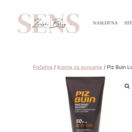
NASLOVNA
STI
Početna
/
Kreme za suncanje
/ Piz Buin 