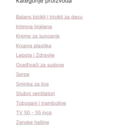
Kategorije proizvoda
Balans bicikli i tricikli za decu
Intimna higijena
Kreme za suncanje
Krupna plastika
Lepota i Zdravlje
Oceđivači za sudove
Serpe
Sminka za lice
Stubni ventilatori
Tobogani i tramboline
TV 50 - 55 inca
Zenske haljine