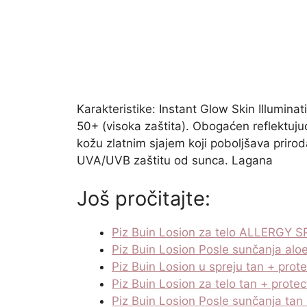
Karakteristike: Instant Glow Skin Illumin
50+ (visoka zaštita). Obogaćen reflektuj
kožu zlatnim sjajem koji poboljšava prirod
UVA/UVB zaštitu od sunca. Lagana
Još pročitajte:
Piz Buin Losion za telo ALLERGY 
Piz Buin Losion Posle sunčanja alo
Piz Buin Losion u spreju tan + pro
Piz Buin Losion za telo tan + prot
Piz Buin Losion Posle sunčanja ta