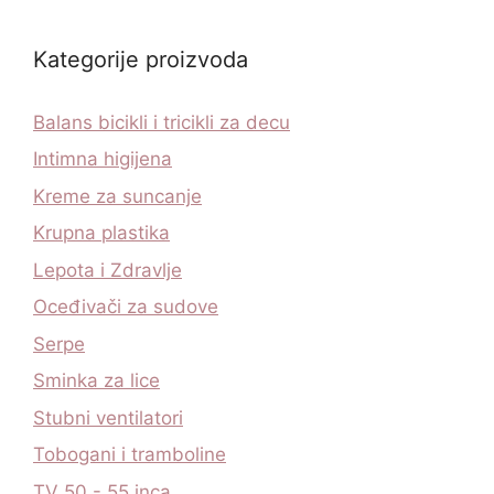
Kategorije proizvoda
Balans bicikli i tricikli za decu
Intimna higijena
Kreme za suncanje
Krupna plastika
Lepota i Zdravlje
Oceđivači za sudove
Serpe
Sminka za lice
Stubni ventilatori
Tobogani i tramboline
TV 50 - 55 inca