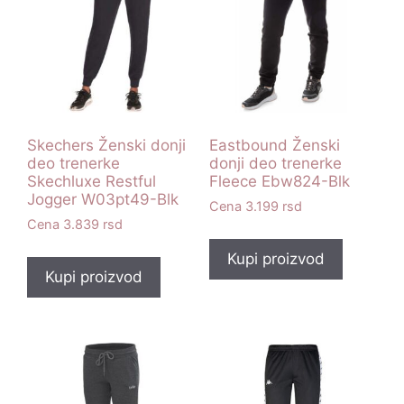
Skechers Ženski donji
Eastbound Ženski
deo trenerke
donji deo trenerke
Skechluxe Restful
Fleece Ebw824-Blk
Jogger W03pt49-Blk
3.199
rsd
3.839
rsd
Kupi proizvod
Kupi proizvod