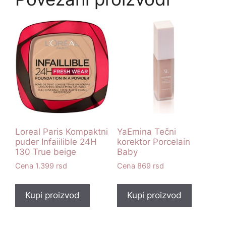
Loreal Paris Kompaktni
YaEmina Tečni
puder Infaiilible 24H
korektor Porcelain
130 True beige
Baby
1.399
rsd
869
rsd
Kupi proizvod
Kupi proizvod