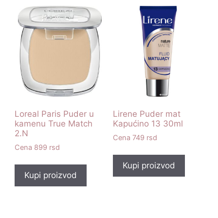
Loreal Paris Puder u
Lirene Puder mat
kamenu True Match
Kapućino 13 30ml
2.N
749
rsd
899
rsd
Kupi proizvod
Kupi proizvod