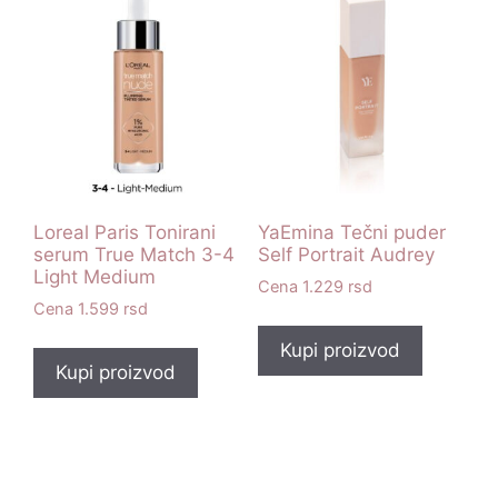
Loreal Paris Tonirani
YaEmina Tečni puder
serum True Match 3-4
Self Portrait Audrey
Light Medium
1.229
rsd
1.599
rsd
Kupi proizvod
Kupi proizvod