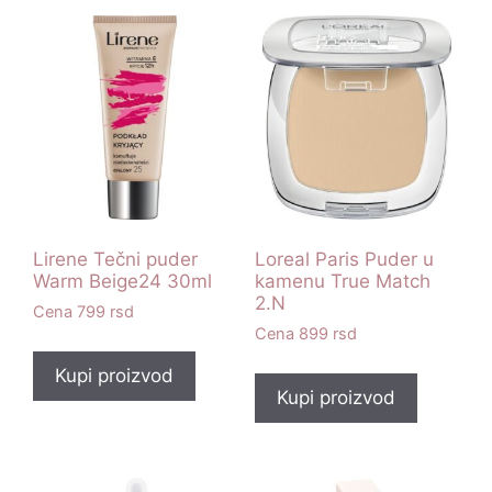
Lirene Tečni puder
Loreal Paris Puder u
Warm Beige24 30ml
kamenu True Match
2.N
799
rsd
899
rsd
Kupi proizvod
Kupi proizvod