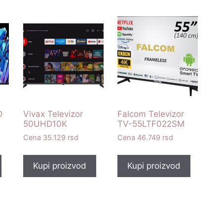
D
Vivax Televizor
Falcom Televizor
50UHD10K
TV-55LTF022SM
35.129
rsd
46.749
rsd
Kupi proizvod
Kupi proizvod