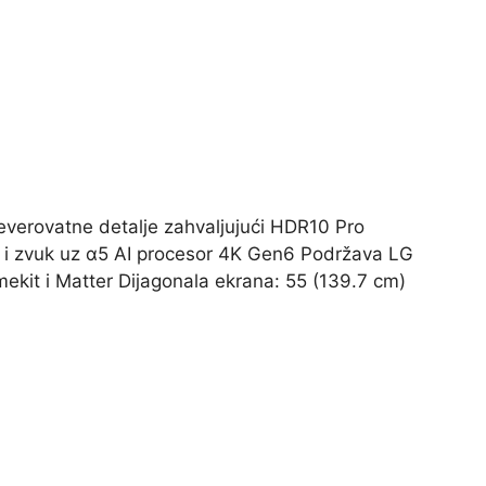
neverovatne detalje zahvaljujući HDR10 Pro
ka i zvuk uz α5 AI procesor 4K Gen6 Podržava LG
kit i Matter Dijagonala ekrana: 55 (139.7 cm)