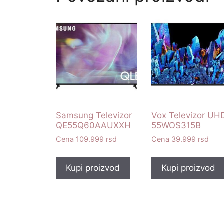
Samsung Televizor
Vox Televizor UH
QE55Q60AAUXXH
55WOS315B
109.999
rsd
39.999
rsd
Kupi proizvod
Kupi proizvod