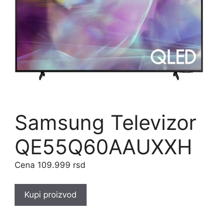
Samsung Televizor
QE55Q60AAUXXH
109.999
rsd
Kupi proizvod