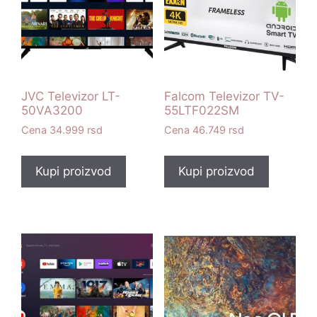
JVC Televizor LT-
Falcom Televizor TV-
50VA3200
55LTF022SM
34.999
rsd
46.749
rsd
Kupi proizvod
Kupi proizvod