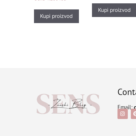
Kupi proizvod
Kupi proizvod
Cont
Email: