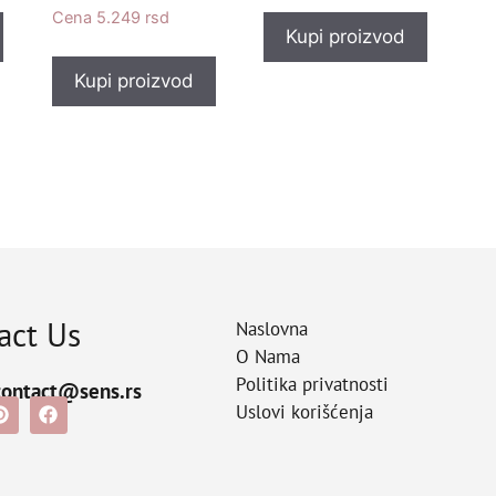
5.249
rsd
Kupi proizvod
Kupi proizvod
act Us
Naslovna
O Nama
Politika privatnosti
contact@sens.rs
Uslovi korišćenja