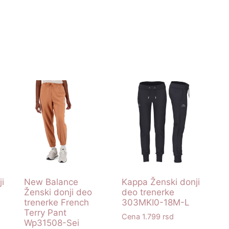
i
New Balance
Kappa Ženski donji
Ženski donji deo
deo trenerke
trenerke French
303MKI0-18M-L
Terry Pant
1.799
rsd
Wp31508-Sei