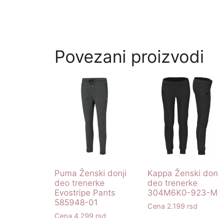
Povezani proizvodi
Puma Ženski donji
Kappa Ženski donj
deo trenerke
deo trenerke
Evostripe Pants
304M6K0-923-M
585948-01
2.199
rsd
4.299
rsd