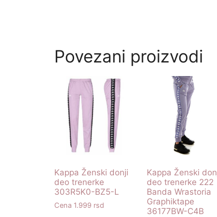
Povezani proizvodi
Kappa Ženski donji
Kappa Ženski donj
deo trenerke
deo trenerke 222
303R5K0-BZ5-L
Banda Wrastoria
Graphiktape
1.999
rsd
36177BW-C4B