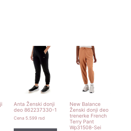
i
Anta Ženski donji
New Balance
deo 862237330-1
Ženski donji deo
trenerke French
5.599
rsd
Terry Pant
Wp31508-Sei