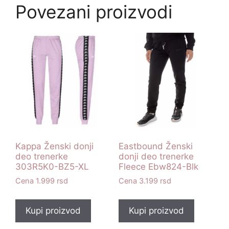
Povezani proizvodi
Kappa Ženski donji
Eastbound Ženski
deo trenerke
donji deo trenerke
303R5K0-BZ5-XL
Fleece Ebw824-Blk
1.999
rsd
3.199
rsd
Kupi proizvod
Kupi proizvod