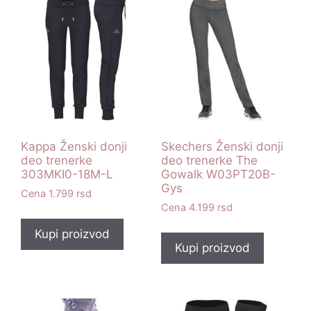
Kappa Ženski donji
Skechers Ženski donji
deo trenerke
deo trenerke The
303MKI0-18M-L
Gowalk W03PT20B-
Gys
1.799
rsd
4.199
rsd
Kupi proizvod
Kupi proizvod