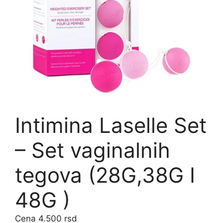
Intimina Laselle Set
– Set vaginalnih
tegova (28G,38G I
48G )
4.500
rsd