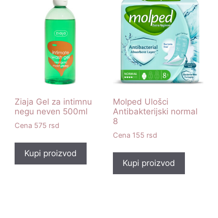
Ziaja Gel za intimnu
Molped Ulošci
negu neven 500ml
Antibakterijski normal
8
575
rsd
155
rsd
Kupi proizvod
Kupi proizvod