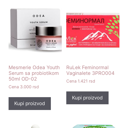
Mesmerie Odea Youth
RuLek Feminormal
Serum sa probiotikom
Vaginalete 3PRO004
50ml OD-02
1.421
rsd
3.000
rsd
Kupi proizvod
Kupi proizvod