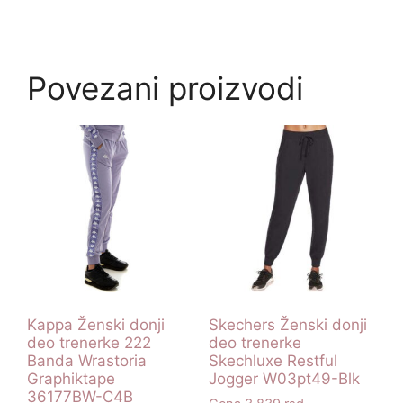
Povezani proizvodi
Kappa Ženski donji
Skechers Ženski donji
deo trenerke 222
deo trenerke
Banda Wrastoria
Skechluxe Restful
Graphiktape
Jogger W03pt49-Blk
36177BW-C4B