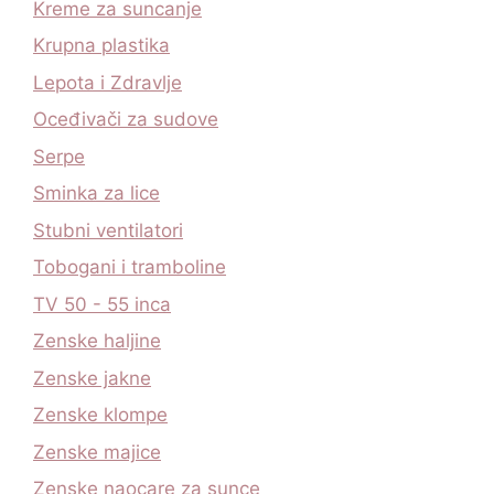
Kreme za suncanje
Krupna plastika
Lepota i Zdravlje
Oceđivači za sudove
Serpe
Sminka za lice
Stubni ventilatori
Tobogani i tramboline
TV 50 - 55 inca
Zenske haljine
Zenske jakne
Zenske klompe
Zenske majice
Zenske naocare za sunce