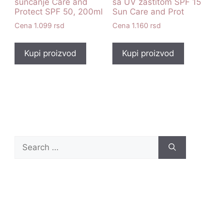
sunčanje Care and
sa UV zaštitom SPF 15
Protect SPF 50, 200ml
Sun Care and Prot
1.099
rsd
1.160
rsd
Kupi proizvod
Kupi proizvod