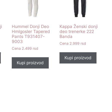
i
Hummel Donji Deo
Kappa Ženski donji
Hmlgosler Tapered
deo trenerke 222
Pants T931407-
Banda
9003
2.999
rsd
2.499
rsd
Kupi proizvod
Kupi proizvod