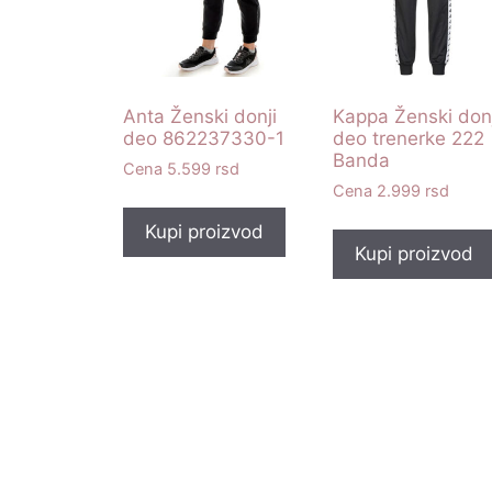
Anta Ženski donji
Kappa Ženski donj
deo 862237330-1
deo trenerke 222
Banda
5.599
rsd
2.999
rsd
Kupi proizvod
Kupi proizvod