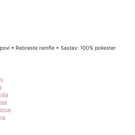
epovi • Rebraste ramfle • Sastav: 100% poliester
ly
e
illa
nise
sence
ina