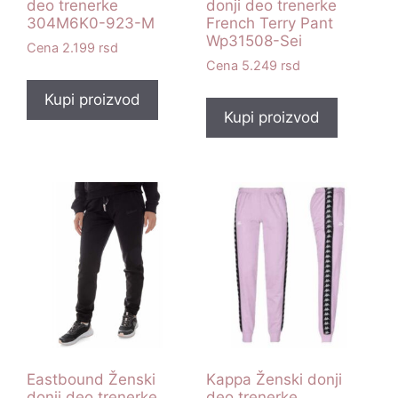
deo trenerke
donji deo trenerke
304M6K0-923-M
French Terry Pant
Wp31508-Sei
2.199
rsd
5.249
rsd
Kupi proizvod
Kupi proizvod
Eastbound Ženski
Kappa Ženski donji
donji deo trenerke
deo trenerke