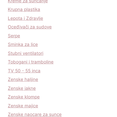
Kreme za suncanje
Krupna plastika
Lepota i Zdravlje
Oceđivači za sudove
Serpe
Sminka za lice
Stubni ventilatori
Tobogani i tramboline
TV 50 - 55 inca
Zenske haljine
Zenske jakne
Zenske klompe
Zenske majice
Zenske naocare za sunce