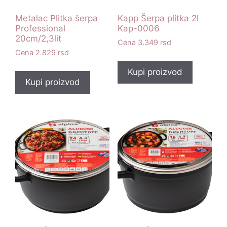
Metalac Plitka šerpa
Kapp Šerpa plitka 2l
Professional
Kap-0006
20cm/2,3lit
3.349
rsd
2.829
rsd
Kupi proizvod
Kupi proizvod