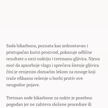
Soda bikarbona, poznata kao jednostavan i
pristupačan kućni proizvod, pokazuje odlične
rezultate u nezi noktiju i tretmanu gljivica. Njena
moć da apsorbuje vlagu i sprečava širenje gljivica
čini je cenjenim domaćim lekom za mnoge koji
traže efikasno rešenje u borbi protiv ove
neugodne pojave.
Tretman sode bikarbone za nokte je posebno
pogodan jer ne zahteva složene procedure ili