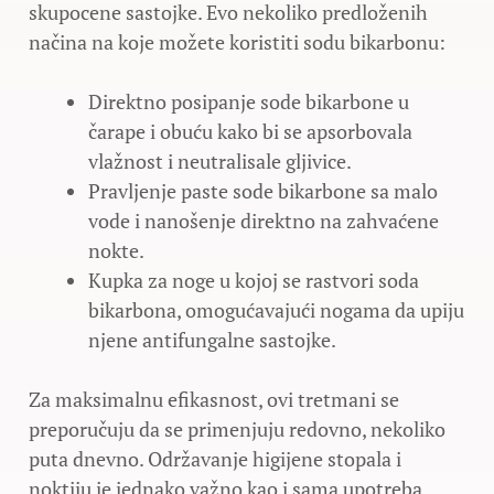
skupocene sastojke. Evo nekoliko predloženih
načina na koje možete koristiti sodu bikarbonu:
Direktno posipanje sode bikarbone u
čarape i obuću kako bi se apsorbovala
vlažnost i neutralisale gljivice.
Pravljenje paste sode bikarbone sa malo
vode i nanošenje direktno na zahvaćene
nokte.
Kupka za noge u kojoj se rastvori soda
bikarbona, omogućavajući nogama da upiju
njene antifungalne sastojke.
Za maksimalnu efikasnost, ovi tretmani se
preporučuju da se primenjuju redovno, nekoliko
puta dnevno. Održavanje higijene stopala i
noktiju je jednako važno kao i sama upotreba