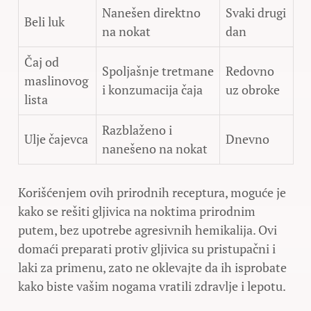
Nanešen direktno
Svaki drugi
Beli luk
na nokat
dan
Čaj od
Spoljašnje tretmane
Redovno
maslinovog
i konzumacija čaja
uz obroke
lista
Razblaženo i
Ulje čajevca
Dnevno
nanešeno na nokat
Korišćenjem ovih prirodnih receptura, moguće je
kako se rešiti gljivica na noktima prirodnim
putem, bez upotrebe agresivnih hemikalija. Ovi
domaći preparati protiv gljivica su pristupačni i
laki za primenu, zato ne oklevajte da ih isprobate
kako biste vašim nogama vratili zdravlje i lepotu.