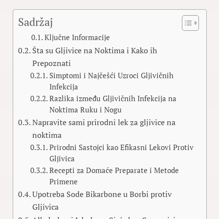
Sadržaj
Ključne Informacije
Šta su Gljivice na Noktima i Kako ih
Prepoznati
Simptomi i Najčešći Uzroci Gljivičnih
Infekcija
Razlika između Gljivičnih Infekcija na
Noktima Ruku i Nogu
Napravite sami prirodni lek za gljivice na
noktima
Prirodni Sastojci kao Efikasni Lekovi Protiv
Gljivica
Recepti za Domaće Preparate i Metode
Primene
Upotreba Sode Bikarbone u Borbi protiv
Gljivica