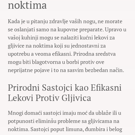
noktima
Kada je u pitanju zdravlje vaših nogu, ne morate
se oslanjati samo na kupovne preparate. Upravo u
vašoj kuhinji mogu se nalaziti kućni lekovi za
gljivice na noktima koji su jednostavni za
upotrebu a veoma efikasni. Prirodna sredstva
mogu biti blagotvorna u borbi protiv ove
neprijatne pojave i to na sasvim bezbedan način.
Prirodni Sastojci kao Efikasni
Lekovi Protiv Gljivica
Mnogi domaći sastojci imaju moć da ublaže ili u
potpunosti eliminšu probleme sa gljivicama na
noktima. Sastojci poput limuna, đumbira i belog