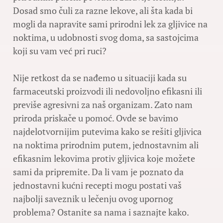
Dosad smo čuli za razne lekove, ali šta kada bi
mogli da napravite sami prirodni lek za gljivice na
noktima, u udobnosti svog doma, sa sastojcima
koji su vam već pri ruci?
Nije retkost da se nađemo u situaciji kada su
farmaceutski proizvodi ili nedovoljno efikasni ili
previše agresivni za naš organizam. Zato nam
priroda priskače u pomoć. Ovde se bavimo
najdelotvornijim putevima kako se rešiti gljivica
na noktima prirodnim putem, jednostavnim ali
efikasnim lekovima protiv gljivica koje možete
sami da pripremite. Da li vam je poznato da
jednostavni kućni recepti mogu postati vaš
najbolji saveznik u lečenju ovog upornog
problema? Ostanite sa nama i saznajte kako.