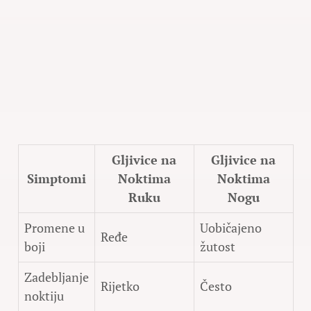
Gljivice na
Gljivice na
Simptomi
Noktima
Noktima
Ruku
Nogu
Promene u
Uobičajeno
Ređe
boji
žutost
Zadebljanje
Rijetko
Često
noktiju