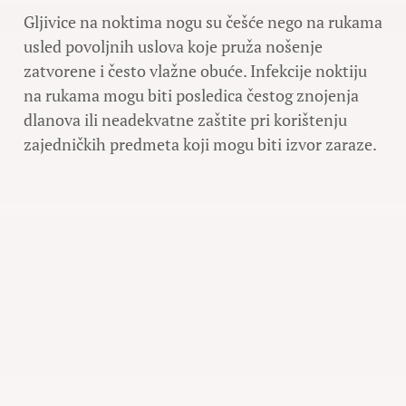
Gljivice na noktima nogu su češće nego na rukama
usled povoljnih uslova koje pruža nošenje
zatvorene i često vlažne obuće. Infekcije noktiju
na rukama mogu biti posledica čestog znojenja
dlanova ili neadekvatne zaštite pri korištenju
zajedničkih predmeta koji mogu biti izvor zaraze.