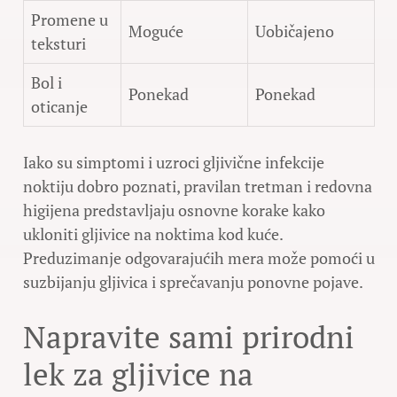
Promene u
Moguće
Uobičajeno
teksturi
Bol i
Ponekad
Ponekad
oticanje
Iako su simptomi i uzroci gljivične infekcije
noktiju dobro poznati, pravilan tretman i redovna
higijena predstavljaju osnovne korake kako
ukloniti gljivice na noktima kod kuće.
Preduzimanje odgovarajućih mera može pomoći u
suzbijanju gljivica i sprečavanju ponovne pojave.
Napravite sami prirodni
lek za gljivice na