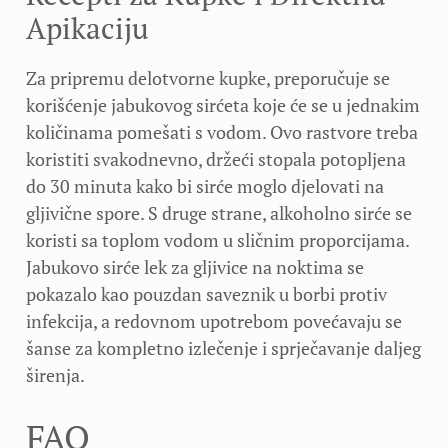
Apikaciju
Za pripremu delotvorne kupke, preporučuje se
korišćenje jabukovog sirćeta koje će se u jednakim
količinama pomešati s vodom. Ovo rastvore treba
koristiti svakodnevno, držeći stopala potopljena
do 30 minuta kako bi sirće moglo djelovati na
gljivične spore. S druge strane, alkoholno sirće se
koristi sa toplom vodom u sličnim proporcijama.
Jabukovo sirće lek za gljivice na noktima se
pokazalo kao pouzdan saveznik u borbi protiv
infekcija, a redovnom upotrebom povećavaju se
šanse za kompletno izlečenje i sprječavanje daljeg
širenja.
FAQ