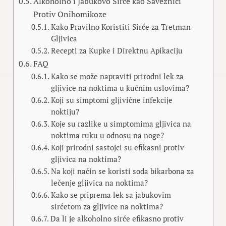
Alkoholno i Jabukovo Sirće kao Saveznici
Protiv Onihomikoze
Kako Pravilno Koristiti Sirće za Tretman
Gljivica
Recepti za Kupke i Direktnu Apikaciju
FAQ
Kako se može napraviti prirodni lek za
gljivice na noktima u kućnim uslovima?
Koji su simptomi gljivične infekcije
noktiju?
Koje su razlike u simptomima gljivica na
noktima ruku u odnosu na noge?
Koji prirodni sastojci su efikasni protiv
gljivica na noktima?
Na koji način se koristi soda bikarbona za
lečenje gljivica na noktima?
Kako se priprema lek sa jabukovim
sirćetom za gljivice na noktima?
Da li je alkoholno sirće efikasno protiv