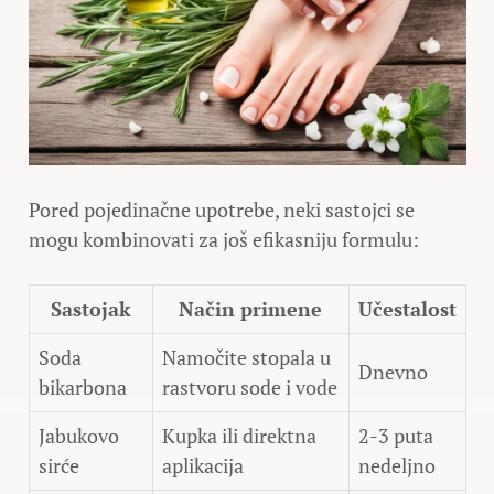
Pored pojedinačne upotrebe, neki sastojci se
mogu kombinovati za još efikasniju formulu:
Sastojak
Način primene
Učestalost
Soda
Namočite stopala u
Dnevno
bikarbona
rastvoru sode i vode
Jabukovo
Kupka ili direktna
2-3 puta
sirće
aplikacija
nedeljno