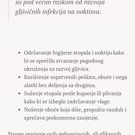
su pod većim rizikom od razvoja
gljivičnih infekcija na noktima.
Održavanje higijene stopala i noktiju kako
bi se sprečilo stvaranje pogodnog
okruženja za razvoj gljivica.
Korišćenje sopstvenih peškira, obuće i nega
alatki bez deljenja sa drugima.
Sušenje stopala posle kupanja ili plivanja
kako bi se izbeglo zadržavanje vlage.
Nošenje obuće koja diše, propušta vazduh i
sprečava prekomerno znojenje.
Strogo praćenje ovih jednostavnih, ali efikasnih