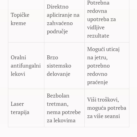
Potrebna
Direktno
redovna
Topičke
apliciranje na
upotreba za
kreme
zahvaćeno
vidljive
područje
rezultate
Mogući uticaj
Oralni
Brzo
na jetru,
antifungalni
sistemsko
potrebno
lekovi
delovanje
redovno
praćenje
Bezbolan
Viši troškovi,
Laser
tretman,
moguća potreba
terapija
nema potrebe
za više seansi
za lekovima