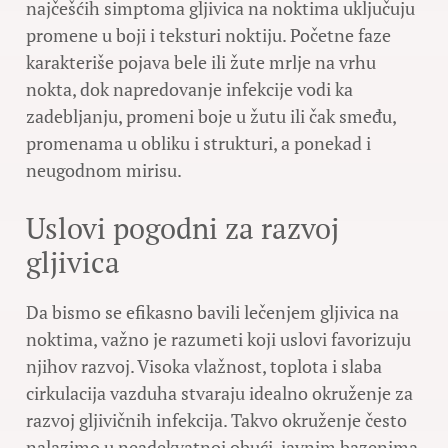
najčešćih simptoma gljivica na noktima uključuju
promene u boji i teksturi noktiju. Početne faze
karakteriše pojava bele ili žute mrlje na vrhu
nokta, dok napredovanje infekcije vodi ka
zadebljanju, promeni boje u žutu ili čak smeđu,
promenama u obliku i strukturi, a ponekad i
neugodnom mirisu.
Uslovi pogodni za razvoj
gljivica
Da bismo se efikasno bavili lečenjem gljivica na
noktima, važno je razumeti koji uslovi favorizuju
njihov razvoj. Visoka vlažnost, toplota i slaba
cirkulacija vazduha stvaraju idealno okruženje za
razvoj gljivičnih infekcija. Takvo okruženje često
nalazimo u neadekvatnoj obući, javnim bazenima