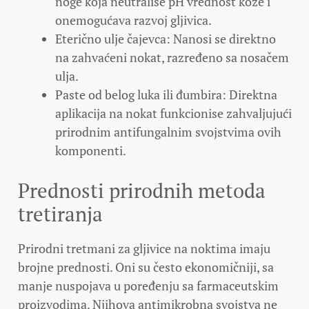
noge koja neutrališe pH vrednost kože i
onemogućava razvoj gljivica.
Eterično ulje čajevca: Nanosi se direktno
na zahvaćeni nokat, razređeno sa nosačem
ulja.
Paste od belog luka ili đumbira: Direktna
aplikacija na nokat funkcionise zahvaljujući
prirodnim antifungalnim svojstvima ovih
komponenti.
Prednosti prirodnih metoda
tretiranja
Prirodni tretmani za gljivice na noktima imaju
brojne prednosti. Oni su često ekonomičniji, sa
manje nuspojava u poređenju sa farmaceutskim
proizvodima. Njihova antimikrobna svojstva ne