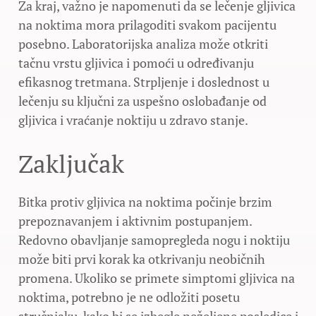
Za kraj, važno je napomenuti da se lečenje gljivica
na noktima mora prilagoditi svakom pacijentu
posebno. Laboratorijska analiza može otkriti
tačnu vrstu gljivica i pomoći u određivanju
efikasnog tretmana. Strpljenje i doslednost u
lečenju su ključni za uspešno oslobađanje od
gljivica i vraćanje noktiju u zdravo stanje.
Zaključak
Bitka protiv gljivica na noktima počinje brzim
prepoznavanjem i aktivnim postupanjem.
Redovno obavljanje samopregleda nogu i noktiju
može biti prvi korak ka otkrivanju neobičnih
promena. Ukoliko se primete simptomi gljivica na
noktima, potrebno je ne odložiti posetu
stručnjaku, kako bi se izbegle neželjene posledice i