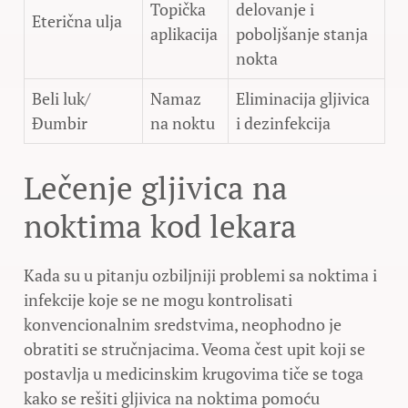
Topička
delovanje i
Eterična ulja
aplikacija
poboljšanje stanja
nokta
Beli luk/
Namaz
Eliminacija gljivica
Đumbir
na noktu
i dezinfekcija
Lečenje gljivica na
noktima kod lekara
Kada su u pitanju ozbiljniji problemi sa noktima i
infekcije koje se ne mogu kontrolisati
konvencionalnim sredstvima, neophodno je
obratiti se stručnjacima. Veoma čest upit koji se
postavlja u medicinskim krugovima tiče se toga
kako se rešiti gljivica na noktima pomoću