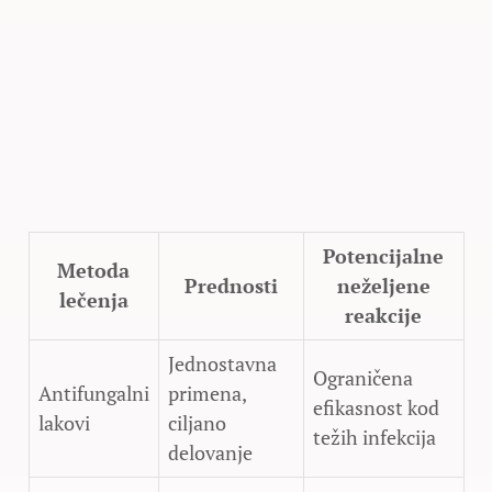
Potencijalne
Metoda
Prednosti
neželjene
lečenja
reakcije
Jednostavna
Ograničena
Antifungalni
primena,
efikasnost kod
lakovi
ciljano
težih infekcija
delovanje