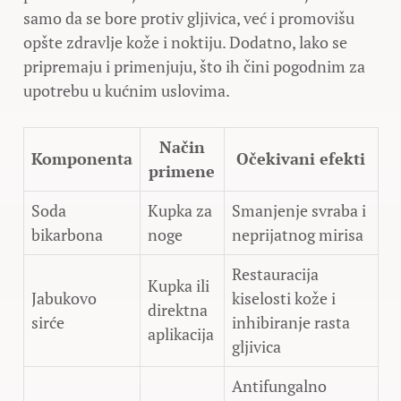
samo da se bore protiv gljivica, već i promovišu
opšte zdravlje kože i noktiju. Dodatno, lako se
pripremaju i primenjuju, što ih čini pogodnim za
upotrebu u kućnim uslovima.
Način
Komponenta
Očekivani efekti
primene
Soda
Kupka za
Smanjenje svraba i
bikarbona
noge
neprijatnog mirisa
Restauracija
Kupka ili
Jabukovo
kiselosti kože i
direktna
sirće
inhibiranje rasta
aplikacija
gljivica
Antifungalno