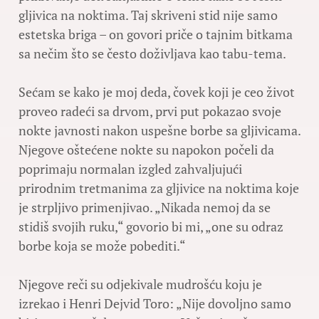
gljivica na noktima. Taj skriveni stid nije samo
estetska briga – on govori priče o tajnim bitkama
sa nečim što se često doživljava kao tabu-tema.
Sećam se kako je moj deda, čovek koji je ceo život
proveo radeći sa drvom, prvi put pokazao svoje
nokte javnosti nakon uspešne borbe sa gljivicama.
Njegove oštećene nokte su napokon počeli da
poprimaju normalan izgled zahvaljujući
prirodnim tretmanima za gljivice na noktima koje
je strpljivo primenjivao. „Nikada nemoj da se
stidiš svojih ruku,“ govorio bi mi, „one su odraz
borbe koja se može pobediti.“
Njegove reči su odjekivale mudrošću koju je
izrekao i Henri Dejvid Toro: „Nije dovoljno samo