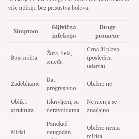
više noktiju bez prisustva bolova.
Gljivična
Druge
Simptom
infekcija
promene
Crna ili plava
Žuta, bela,
Boja nokta
(posledica
smeđa
udarca)
Da,
Zadebljanje
Obično ne
progresivno
Oblik i
Iskrivljeni, sa
Ne menja se
struktura
neravninama
značajno
Ponekad
Obično nema
Mirisi
neugodan
mirisa