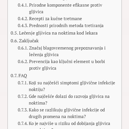
Prirodne komponente efikasne protiv
gljivica
Recepti za kućne tretmane
Prednosti prirodnih metoda tretiranja
Lečenje gljivica na noktima kod lekara
Zaključak
Značaj blagovremenog prepoznavanja i
lečenja gljivica
Prevencija kao ključni element u borbi
protiv gljivica
FAQ
Koji su najčešći simptomi gljivične infekcije
noktiju?
Gde najčešće dolazi do razvoja gljivica na
noktima?
Kako se razlikuju gljivične infekcije od
drugih promena na noktima?
Ko je najviše u riziku od dobijanja gljivica