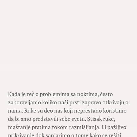
Kada je reč o problemima sa noktima, često
zaboravljamo koliko naši prsti zapravo otkrivaju o
nama. Ruke su deo nas koji neprestano koristimo
da bi smo predstavili sebe svetu. Stisak ruke,
maštanje prstima tokom razmišljanja, ili pažljivo
prikrivanje dok sanjarimo o tome kako se rešiti