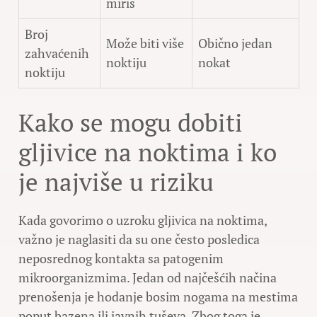
miris
Broj
Može biti više
Obično jedan
zahvaćenih
noktiju
nokat
noktiju
Kako se mogu dobiti
gljivice na noktima i ko
je najviše u riziku
Kada govorimo o uzroku gljivica na noktima,
važno je naglasiti da su one često posledica
neposrednog kontakta sa patogenim
mikroorganizmima. Jedan od najčešćih načina
prenošenja je hodanje bosim nogama na mestima
poput bazena ili javnih tuševa. Zbog toga je