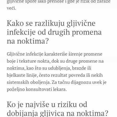
gljivične spore lako prenose i gde je rizik od zaraze
veći.
Kako se razlikuju gljivične
infekcije od drugih promena
na noktima?
Gljivične infekcije karakteriše širenje promene
boje i teksture nokta, dok su druge promene na
noktima, kao što su udubljenja, brazde ili
bjelkaste linije, često rezultat povreda ili nekih
sistemskih oboljenja. Za tačnu dijagnozu uvek je
poželjno konsultovati lekara.
Ko je najviše u riziku od
dobijanja gljivica na noktima?