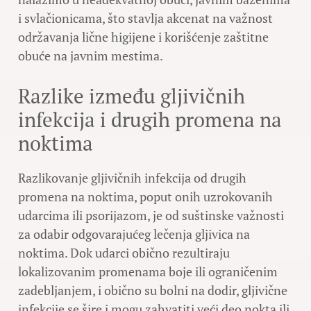
i svlačionicama, što stavlja akcenat na važnost
održavanja lične higijene i korišćenje zaštitne
obuće na javnim mestima.
Razlike između gljivičnih
infekcija i drugih promena na
noktima
Razlikovanje gljivičnih infekcija od drugih
promena na noktima, poput onih uzrokovanih
udarcima ili psorijazom, je od suštinske važnosti
za odabir odgovarajućeg lečenja gljivica na
noktima. Dok udarci obično rezultiraju
lokalizovanim promenama boje ili ograničenim
zadebljanjem, i obično su bolni na dodir, gljivične
infekcije se šire i mogu zahvatiti veći deo nokta ili