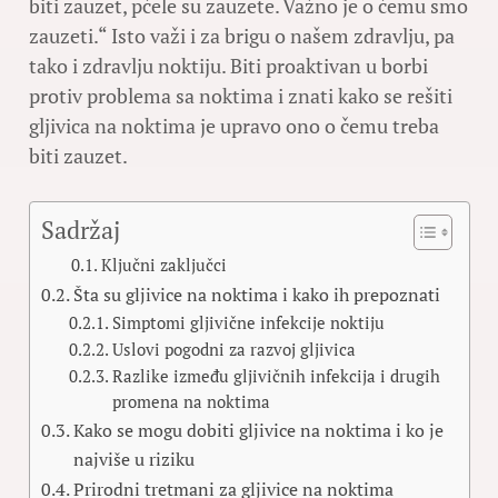
biti zauzet, pčele su zauzete. Važno je o čemu smo
zauzeti.“ Isto važi i za brigu o našem zdravlju, pa
tako i zdravlju noktiju. Biti proaktivan u borbi
protiv problema sa noktima i znati kako se rešiti
gljivica na noktima je upravo ono o čemu treba
biti zauzet.
Sadržaj
Ključni zaključci
Šta su gljivice na noktima i kako ih prepoznati
Simptomi gljivične infekcije noktiju
Uslovi pogodni za razvoj gljivica
Razlike između gljivičnih infekcija i drugih
promena na noktima
Kako se mogu dobiti gljivice na noktima i ko je
najviše u riziku
Prirodni tretmani za gljivice na noktima