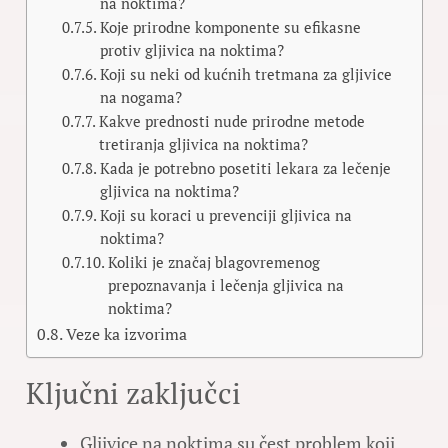
na noktima?
Koje prirodne komponente su efikasne
protiv gljivica na noktima?
Koji su neki od kućnih tretmana za gljivice
na nogama?
Kakve prednosti nude prirodne metode
tretiranja gljivica na noktima?
Kada je potrebno posetiti lekara za lečenje
gljivica na noktima?
Koji su koraci u prevenciji gljivica na
noktima?
Koliki je značaj blagovremenog
prepoznavanja i lečenja gljivica na
noktima?
Veze ka izvorima
Ključni zaključci
Gljivice na noktima su čest problem koji