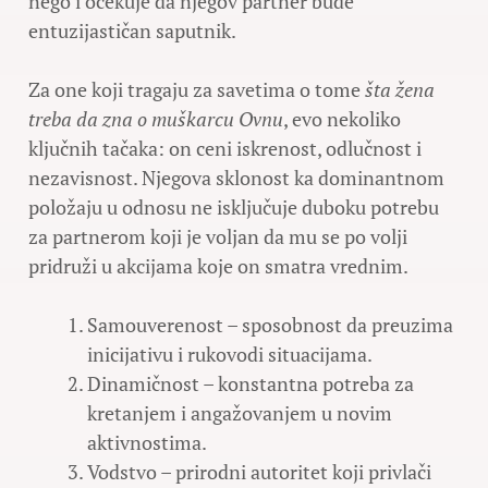
nego i očekuje da njegov partner bude
entuzijastičan saputnik.
Za one koji tragaju za savetima o tome
šta žena
treba da zna o muškarcu Ovnu
, evo nekoliko
ključnih tačaka: on ceni iskrenost, odlučnost i
nezavisnost. Njegova sklonost ka dominantnom
položaju u odnosu ne isključuje duboku potrebu
za partnerom koji je voljan da mu se po volji
pridruži u akcijama koje on smatra vrednim.
Samouverenost – sposobnost da preuzima
inicijativu i rukovodi situacijama.
Dinamičnost – konstantna potreba za
kretanjem i angažovanjem u novim
aktivnostima.
Vodstvo – prirodni autoritet koji privlači