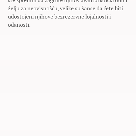
ste spremni da zagrlite njihov avanturistički duh i
želju za neovisnošću, velike su šanse da ćete biti
udostojeni njihove bezrezervne lojalnosti i
odanosti.