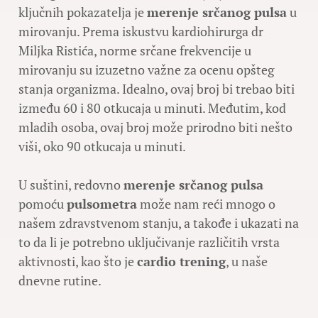
ključnih pokazatelja je
merenje srčanog pulsa
u
mirovanju. Prema iskustvu kardiohirurga dr
Miljka Ristića, norme srčane frekvencije u
mirovanju su izuzetno važne za ocenu opšteg
stanja organizma. Idealno, ovaj broj bi trebao biti
između 60 i 80 otkucaja u minuti. Međutim, kod
mladih osoba, ovaj broj može prirodno biti nešto
viši, oko 90 otkucaja u minuti.
U suštini, redovno
merenje srčanog pulsa
pomoću
pulsometra
može nam reći mnogo o
našem zdravstvenom stanju, a takođe i ukazati na
to da li je potrebno uključivanje različitih vrsta
aktivnosti, kao što je
cardio trening
, u naše
dnevne rutine.