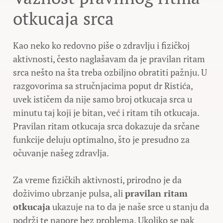
otkucaja srca
Kao neko ko redovno piše o zdravlju i fizičkoj
aktivnosti, često naglašavam da je pravilan ritam
srca nešto na šta treba ozbiljno obratiti pažnju. U
razgovorima sa stručnjacima poput dr Ristića,
uvek ističem da nije samo broj otkucaja srca u
minutu taj koji je bitan, već i ritam tih otkucaja.
Pravilan ritam otkucaja srca dokazuje da srčane
funkcije deluju optimalno, što je presudno za
očuvanje našeg zdravlja.
Za vreme fizičkih aktivnosti, prirodno je da
doživimo ubrzanje pulsa, ali
pravilan ritam
otkucaja
ukazuje na to da je naše srce u stanju da
podrži te napore bez problema. Ukoliko se pak