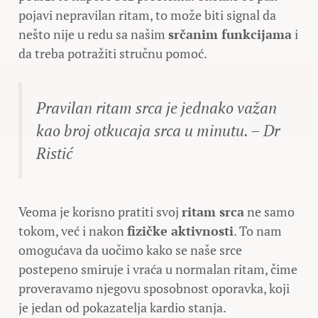
pojavi nepravilan ritam, to može biti signal da
nešto nije u redu sa našim
srčanim funkcijama
i
da treba potražiti stručnu pomoć.
Pravilan ritam srca je jednako važan
kao broj otkucaja srca u minutu. – Dr
Ristić
Veoma je korisno pratiti svoj
ritam srca
ne samo
tokom, već i nakon
fizičke aktivnosti
. To nam
omogućava da uočimo kako se naše srce
postepeno smiruje i vraća u normalan ritam, čime
proveravamo njegovu sposobnost oporavka, koji
je jedan od pokazatelja kardio stanja.