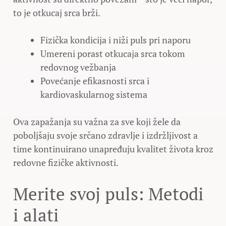
to je otkucaj srca brži.
Fizička kondicija i niži puls pri naporu
Umereni porast otkucaja srca tokom
redovnog vežbanja
Povećanje efikasnosti srca i
kardiovaskularnog sistema
Ova zapažanja su važna za sve koji žele da
poboljšaju svoje srčano zdravlje i izdržljivost a
time kontinuirano unapređuju kvalitet života kroz
redovne fizičke aktivnosti.
Merite svoj puls: Metodi
i alati