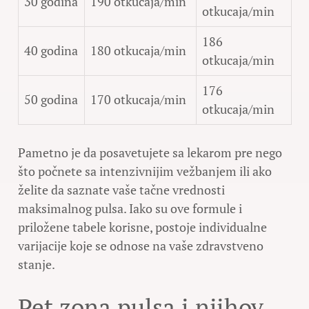
30 godina
190 otkucaja/min
otkucaja/min
186
40 godina
180 otkucaja/min
otkucaja/min
176
50 godina
170 otkucaja/min
otkucaja/min
Pametno je da posavetujete sa lekarom pre nego
što počnete sa intenzivnijim vežbanjem ili ako
želite da saznate vaše tačne vrednosti
maksimalnog pulsa. Iako su ove formule i
priložene tabele korisne, postoje individualne
varijacije koje se odnose na vaše zdravstveno
stanje.
Pet zona pulsa i njihov