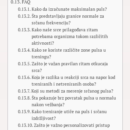
FAQ
Kako da izračunate maksimalan puls?
Šta predstavljaju granice normale za
srčanu frekvenciju?
Kako naše srce prilagođava ritam
potrebama organizma tokom različitih
aktivnosti?
Kako se koriste različite zone pulsa u
treningu?
Zašto je važan pravilan ritam otkucaja
srca?
Koja je razlika u reakciji srca na napor kod
treniranih i netreniranih osoba?
Koji su metodi za merenje srčanog pulsa?
Šta pokazuje brz povratak pulsa u normalu
nakon vežbanja?
Kako treniranje utiče na puls i srčanu
izdržljivost?
Zašto je važno personalizovati pristup