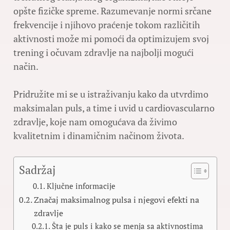
opšte fizičke spreme. Razumevanje normi srčane
frekvencije i njihovo praćenje tokom različitih
aktivnosti može mi pomoći da optimizujem svoj
trening i očuvam zdravlje na najbolji mogući
način.
Pridružite mi se u istraživanju kako da utvrdimo
maksimalan puls, a time i uvid u cardiovascularno
zdravlje, koje nam omogućava da živimo
kvalitetnim i dinamičnim načinom života.
Sadržaj
Ključne informacije
Značaj maksimalnog pulsa i njegovi efekti na
zdravlje
Šta je puls i kako se menja sa aktivnostima