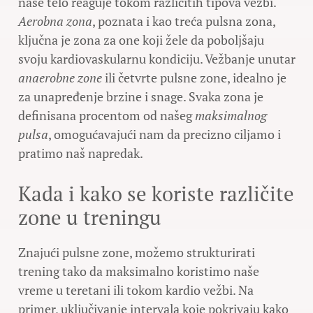
naše telo reaguje tokom različitih tipova vežbi.
Aerobna zona
, poznata i kao treća pulsna zona,
ključna je zona za one koji žele da poboljšaju
svoju kardiovaskularnu kondiciju. Vežbanje unutar
anaerobne zone
ili četvrte pulsne zone, idealno je
za unapređenje brzine i snage. Svaka zona je
definisana procentom od našeg
maksimalnog
pulsa
, omogućavajući nam da precizno ciljamo i
pratimo naš napredak.
Kada i kako se koriste različite
zone u treningu
Znajući pulsne zone, možemo strukturirati
trening tako da maksimalno koristimo naše
vreme u teretani ili tokom kardio vežbi. Na
primer, uključivanje intervala koje pokrivaju kako