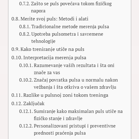
Zašto se puls povećava tokom fizičkog
napora
Merite svoj puls: Metodi i alati
Tradicionalne metode merenja pulsa
Upotreba pulsometra i savremene
tehnologije
Kako treniranje utiče na puls
Interpretacija merenja pulsa
Razumevanje vaših rezultata i šta oni
znače za vas
Značaj povratka pulsa u normalu nakon
vežbanja i šta otkriva o vašem zdravlju
Razlike u pulsnoj zoni tokom treninga
Zaključak
Sumiranje kako maksimalan puls utiče na
fizičko stanje i zdravlje
Personalizovani pristupi i preventivne
prednosti praćenja pulsa