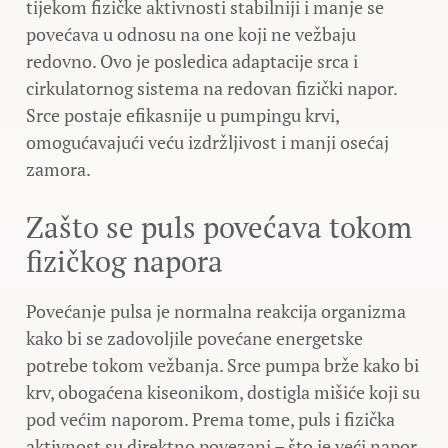
tijekom fizičke aktivnosti stabilniji i manje se
povećava u odnosu na one koji ne vežbaju
redovno. Ovo je posledica adaptacije srca i
cirkulatornog sistema na redovan fizički napor.
Srce postaje efikasnije u pumpingu krvi,
omogućavajući veću izdržljivost i manji osećaj
zamora.
Zašto se puls povećava tokom
fizičkog napora
Povećanje pulsa je normalna reakcija organizma
kako bi se zadovoljile povećane energetske
potrebe tokom vežbanja. Srce pumpa brže kako bi
krv, obogaćena kiseonikom, dostigla mišiće koji su
pod većim naporom. Prema tome, puls i fizička
aktivnost su direktno povezani – što je veći napor,