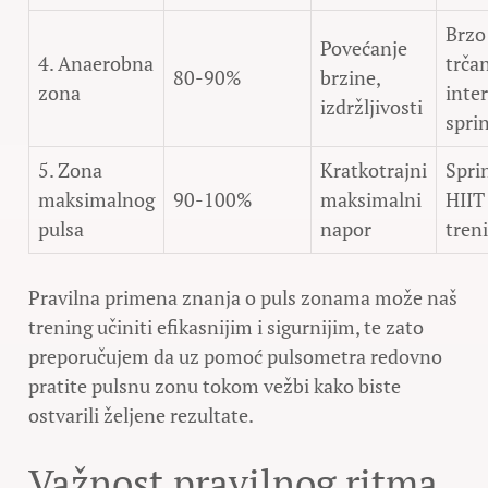
Brzo
Povećanje
4. Anaerobna
trčan
80-90%
brzine,
zona
inter
izdržljivosti
spri
5. Zona
Kratkotrajni
Sprin
maksimalnog
90-100%
maksimalni
HIIT
pulsa
napor
tren
Pravilna primena znanja o puls zonama može naš
trening učiniti efikasnijim i sigurnijim, te zato
preporučujem da uz pomoć pulsometra redovno
pratite pulsnu zonu tokom vežbi kako biste
ostvarili željene rezultate.
Važnost pravilnog ritma