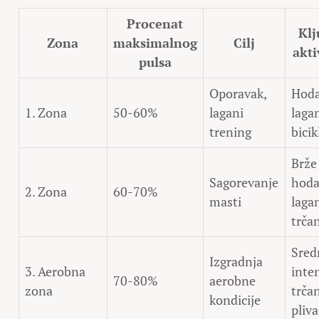
Procenat
Klj
Zona
maksimalnog
Cilj
akti
pulsa
Oporavak,
Hoda
1. Zona
50-60%
lagani
laga
trening
bici
Brže
Sagorevanje
hoda
2. Zona
60-70%
masti
laga
trča
Sred
Izgradnja
3. Aerobna
inte
70-80%
aerobne
zona
trčan
kondicije
pliva