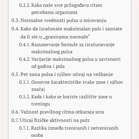
Kako naše srce prilagođava ritam
potrebama organizma
Normalne vrednosti pulsa u mirovanju
Kako da izračunate maksimalan puls i saznate
da li ste u „granicama normale“
Razumevanje formule za izračunavanje
maksimalnog pulsa
Varijacije maksimalnog pulsa u zavisnosti
od godina i pola
Pet zona pulsa i njihov uticaj na vežbanje
Osnovne karakteristike svake zone i njihov
značaj
Kada i kako se koriste različite zone u
treningu
Važnost pravilnog ritma otkucaja srca
Uticaj fizičke aktivnosti na pulz
Razlika između treniranih i netreniranih
osoba