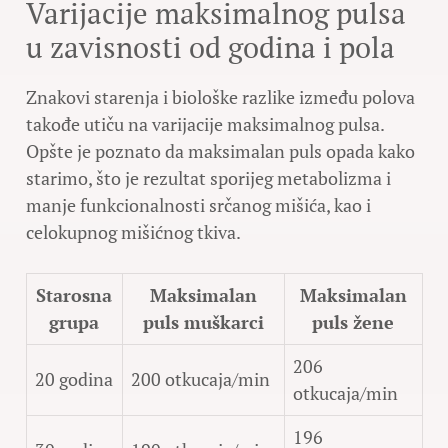
Varijacije maksimalnog pulsa
u zavisnosti od godina i pola
Znakovi starenja i biološke razlike između polova
takođe utiču na varijacije maksimalnog pulsa.
Opšte je poznato da maksimalan puls opada kako
starimo, što je rezultat sporijeg metabolizma i
manje funkcionalnosti srčanog mišića, kao i
celokupnog mišićnog tkiva.
Starosna
Maksimalan
Maksimalan
grupa
puls muškarci
puls žene
206
20 godina
200 otkucaja/min
otkucaja/min
196