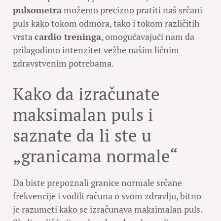
pulsometra
možemo precizno pratiti naš srčani
puls kako tokom odmora, tako i tokom različitih
vrsta
cardio treninga
, omogućavajući nam da
prilagodimo intenzitet vežbe našim ličnim
zdravstvenim potrebama.
Kako da izračunate
maksimalan puls i
saznate da li ste u
„granicama normale“
Da biste prepoznali granice normale srčane
frekvencije i vodili računa o svom zdravlju, bitno
je razumeti kako se izračunava maksimalan puls.