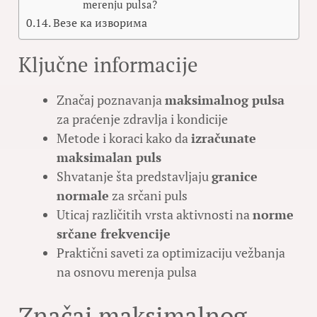
merenju pulsa?
Везе ка изворима
Ključne informacije
Značaj poznavanja
maksimalnog pulsa
za praćenje zdravlja i kondicije
Metode i koraci kako da
izračunate
maksimalan puls
Shvatanje šta predstavljaju
granice
normale
za srčani puls
Uticaj različitih vrsta aktivnosti na
norme
srčane frekvencije
Praktični saveti za optimizaciju vežbanja
na osnovu merenja pulsa
Značaj maksimalnog