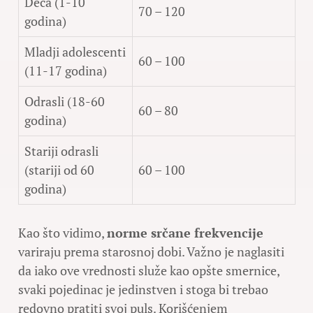
Deca (1-10
70 – 120
godina)
Mladji adolescenti
60 – 100
(11-17 godina)
Odrasli (18-60
60 – 80
godina)
Stariji odrasli
(stariji od 60
60 – 100
godina)
Kao što vidimo,
norme srčane frekvencije
variraju prema starosnoj dobi. Važno je naglasiti
da iako ove vrednosti služe kao opšte smernice,
svaki pojedinac je jedinstven i stoga bi trebao
redovno pratiti svoj puls. Korišćenjem