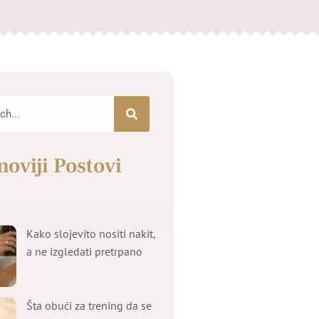
noviji Postovi
Kako slojevito nositi nakit,
a ne izgledati pretrpano
Šta obući za trening da se