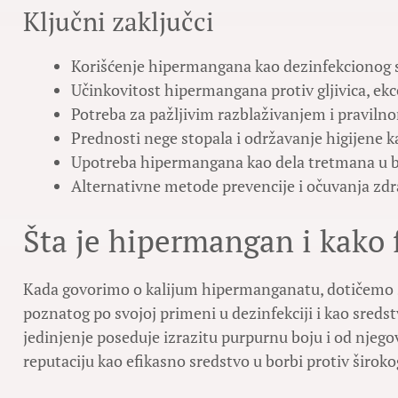
Ključni zaključci
Korišćenje hipermangana kao dezinfekcionog s
Učinkovitost hipermangana protiv gljivica, ek
Potreba za pažljivim razblaživanjem i pravi
Prednosti nege stopala i održavanje higijene ka
Upotreba hipermangana kao dela tretmana u b
Alternativne metode prevencije i očuvanja zdr
Šta je hipermangan i kako 
Kada govorimo o kalijum hipermanganatu, dotičemo 
poznatog po svojoj primeni u dezinfekciji i kao sreds
jedinjenje poseduje izrazitu purpurnu boju i od njegov
reputaciju kao efikasno sredstvo u borbi protiv široko