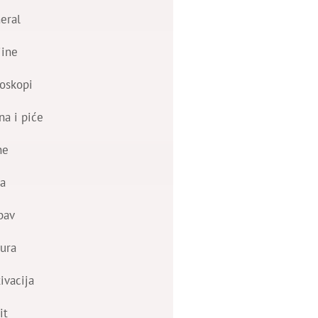
eral
jine
oskopi
na i piće
ne
a
bav
ura
ivacija
it