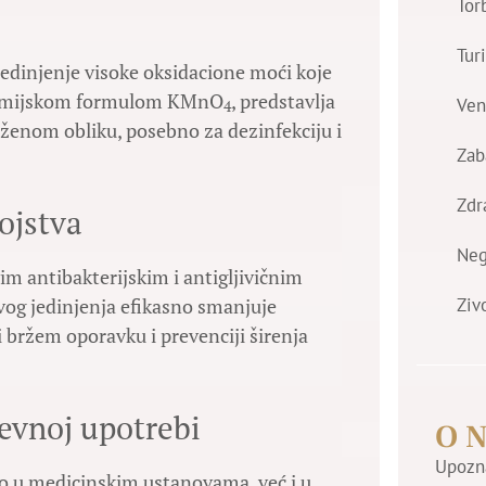
Tor
Tur
edinjenje visoke oksidacione moći koje
a hemijskom formulom KMnO
, predstavlja
Ven
4
aženom obliku, posebno za dezinfekciju i
Zab
Zdr
vojstva
Ne
m antibakterijskim i antigljivičnim
Ziv
vog jedinjenja efikasno smanjuje
si bržem oporavku i prevenciji širenja
evnoj upotrebi
O 
Upozna
 u medicinskim ustanovama, već i u