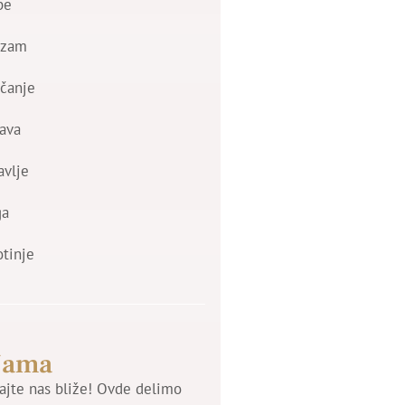
be
izam
čanje
ava
avlje
ga
otinje
Nama
jte nas bliže! Ovde delimo