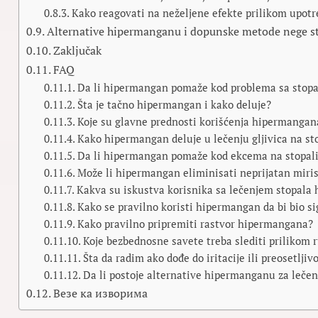
Kako reagovati na neželjene efekte prilikom upotr
Alternative hipermanganu i dopunske metode nege s
Zaključak
FAQ
Da li hipermangan pomaže kod problema sa stopal
Šta je tačno hipermangan i kako deluje?
Koje su glavne prednosti korišćenja hipermangan
Kako hipermangan deluje u lečenju gljivica na s
Da li hipermangan pomaže kod ekcema na stopal
Može li hipermangan eliminisati neprijatan miri
Kakva su iskustva korisnika sa lečenjem stopal
Kako se pravilno koristi hipermangan da bi bio s
Kako pravilno pripremiti rastvor hipermangana?
Koje bezbednosne savete treba slediti priliko
Šta da radim ako dođe do iritacije ili preosetlj
Da li postoje alternative hipermanganu za leče
Везе ка изворима