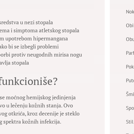
Nok
redstva u nezi stopala
Obi
cema i simptoma atletskog stopala
lnom upotrebom hipermangana
Ob
ko bi se izbegli problemi
Par
orbi protiv neugodnih mirisa nogu
avlja stopala
Pok
funkcioniše?
Put
Šmi
se moćnog hemijskog jedinjenja
tvo u lečenju kožnih stanja. Ovo
Spo
og otkrića, kroz decenije je steklo
g spektra kožnih infekcija.
Stil