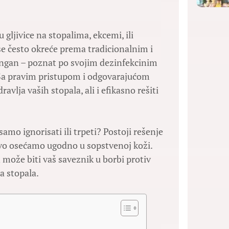
ljivice na stopalima, ekcemi, ili
 se često okreće prema tradicionalnim i
ngan – poznat po svojim dezinfekcinim
 Sa pravim pristupom i odgovarajućom
ja vaših stopala, ali i efikasno rešiti
amo ignorisati ili trpeti? Postoji rešenje
vo osećamo ugodno u sopstvenoj koži.
ože biti vaš saveznik u borbi protiv
a stopala.