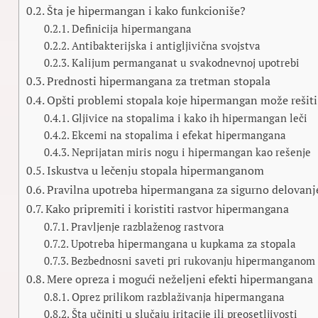
Šta je hipermangan i kako funkcioniše?
Definicija hipermangana
Antibakterijska i antigljivična svojstva
Kalijum permanganat u svakodnevnoj upotrebi
Prednosti hipermangana za tretman stopala
Opšti problemi stopala koje hipermangan može rešiti
Gljivice na stopalima i kako ih hipermangan leči
Ekcemi na stopalima i efekat hipermangana
Neprijatan miris nogu i hipermangan kao rešenje
Iskustva u lečenju stopala hipermanganom
Pravilna upotreba hipermangana za sigurno delovanj
Kako pripremiti i koristiti rastvor hipermangana
Pravljenje razblaženog rastvora
Upotreba hipermangana u kupkama za stopala
Bezbednosni saveti pri rukovanju hipermanganom
Mere opreza i mogući neželjeni efekti hipermangana
Oprez prilikom razblaživanja hipermangana
Šta učiniti u slučaju iritacije ili preosetljivosti