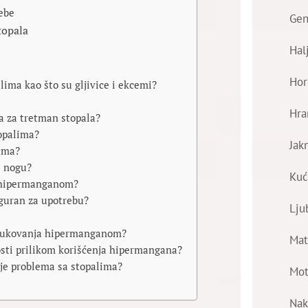
ebe
Gen
topala
Hal
Hor
ima kao što su gljivice i ekcemi?
Hra
a za tretman stopala?
topalima?
Jak
ima?
s nogu?
Kuć
a hipermanganom?
iguran za upotrebu?
Lju
m rukovanja hipermanganom?
Mat
ivosti prilikom korišćenja hipermangana?
nje problema sa stopalima?
Mot
Nak