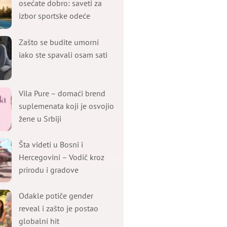
osećate dobro: saveti za
izbor sportske odeće
Zašto se budite umorni
iako ste spavali osam sati
Vila Pure – domaći brend
suplemenata koji je osvojio
žene u Srbiji
Šta videti u Bosni i
Hercegovini – Vodič kroz
prirodu i gradove
Odakle potiče gender
reveal i zašto je postao
globalni hit