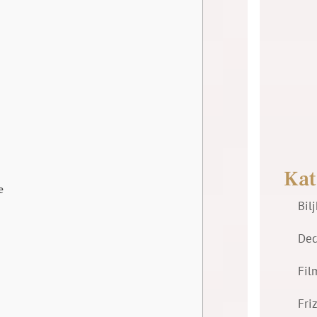
Kat
e
Bil
Dec
Fil
Fri