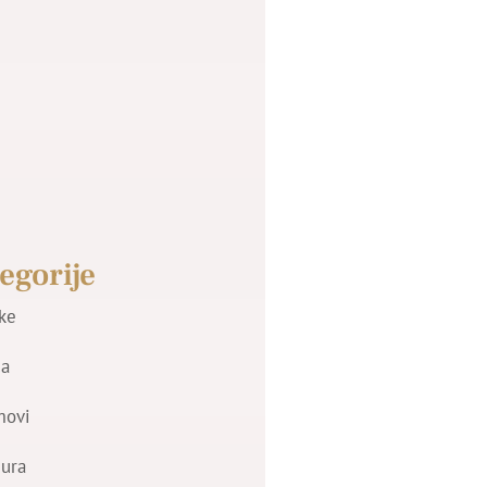
egorije
jke
a
movi
zura