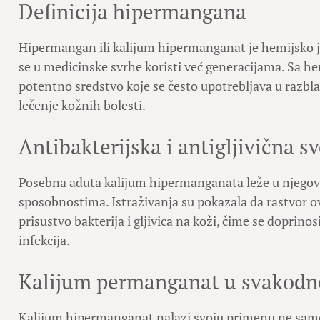
Definicija hipermangana
Hipermangan ili kalijum hipermanganat je hemijsko j
se u medicinske svrhe koristi već generacijama. S
potentno sredstvo koje se često upotrebljava u razbl
lečenje kožnih bolesti.
Antibakterijska i antigljivična s
Posebna aduta kalijum hipermanganata leže u njegovi
sposobnostima. Istraživanja su pokazala da rastvor o
prisustvo bakterija i gljivica na koži, čime se doprino
infekcija.
Kalijum permanganat u svakodn
Kalijum hipermanganat nalazi svoju primenu ne samo