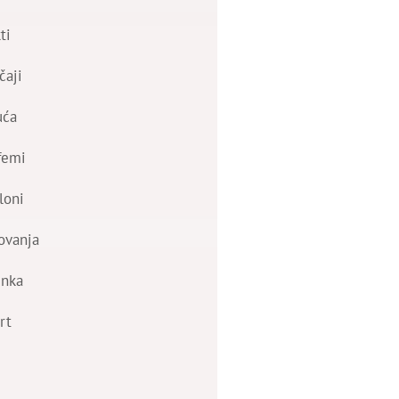
ti
čaji
uća
femi
loni
ovanja
nka
rt