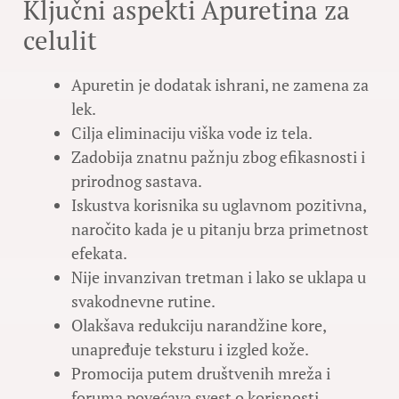
Ključni aspekti Apuretina za
celulit
Apuretin je dodatak ishrani, ne zamena za
lek.
Cilja eliminaciju viška vode iz tela.
Zadobija znatnu pažnju zbog efikasnosti i
prirodnog sastava.
Iskustva korisnika su uglavnom pozitivna,
naročito kada je u pitanju brza primetnost
efekata.
Nije invanzivan tretman i lako se uklapa u
svakodnevne rutine.
Olakšava redukciju narandžine kore,
unapređuje teksturu i izgled kože.
Promocija putem društvenih mreža i
foruma povećava svest o korisnosti