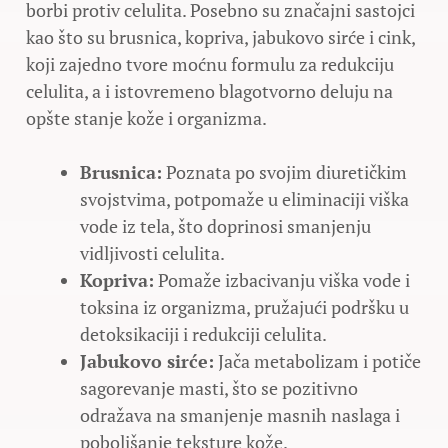
borbi protiv celulita. Posebno su značajni sastojci
kao što su brusnica, kopriva, jabukovo sirće i cink,
koji zajedno tvore moćnu formulu za redukciju
celulita, a i istovremeno blagotvorno deluju na
opšte stanje kože i organizma.
Brusnica:
Poznata po svojim diuretičkim
svojstvima, potpomaže u eliminaciji viška
vode iz tela, što doprinosi smanjenju
vidljivosti celulita.
Kopriva:
Pomaže izbacivanju viška vode i
toksina iz organizma, pružajući podršku u
detoksikaciji i redukciji celulita.
Jabukovo sirće:
Jača metabolizam i potiče
sagorevanje masti, što se pozitivno
odražava na smanjenje masnih naslaga i
poboljšanje teksture kože.