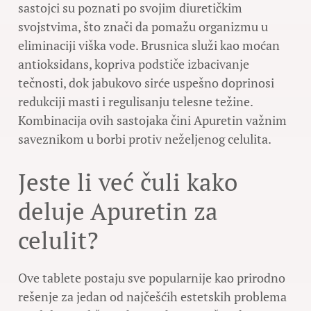
sastojci su poznati po svojim diuretičkim
svojstvima, što znači da pomažu organizmu u
eliminaciji viška vode. Brusnica služi kao moćan
antioksidans, kopriva podstiče izbacivanje
tečnosti, dok jabukovo sirće uspešno doprinosi
redukciji masti i regulisanju telesne težine.
Kombinacija ovih sastojaka čini Apuretin važnim
saveznikom u borbi protiv neželjenog celulita.
Jeste li već čuli kako
deluje Apuretin za
celulit?
Ove tablete postaju sve popularnije kao prirodno
rešenje za jedan od najčešćih estetskih problema