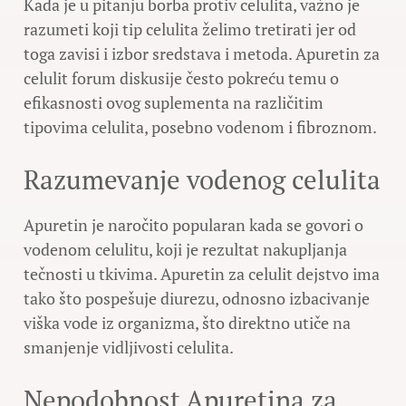
Kada je u pitanju borba protiv celulita, važno je
razumeti koji tip celulita želimo tretirati jer od
toga zavisi i izbor sredstava i metoda. Apuretin za
celulit forum diskusije često pokreću temu o
efikasnosti ovog suplementa na različitim
tipovima celulita, posebno vodenom i fibroznom.
Razumevanje vodenog celulita
Apuretin je naročito popularan kada se govori o
vodenom celulitu, koji je rezultat nakupljanja
tečnosti u tkivima. Apuretin za celulit dejstvo ima
tako što pospešuje diurezu, odnosno izbacivanje
viška vode iz organizma, što direktno utiče na
smanjenje vidljivosti celulita.
Nepodobnost Apuretina za