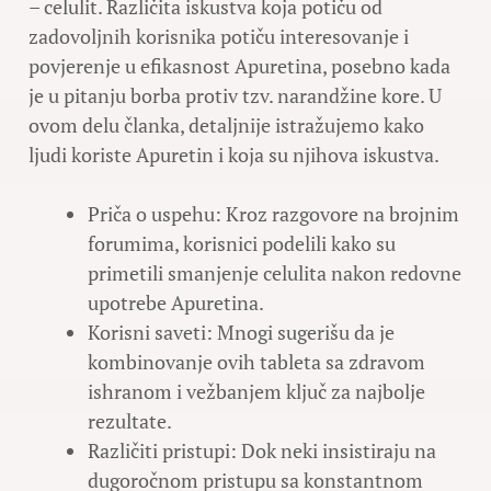
– celulit. Različita iskustva koja potiču od
zadovoljnih korisnika potiču interesovanje i
povjerenje u efikasnost Apuretina, posebno kada
je u pitanju borba protiv tzv. narandžine kore. U
ovom delu članka, detaljnije istražujemo kako
ljudi koriste Apuretin i koja su njihova iskustva.
Priča o uspehu: Kroz razgovore na brojnim
forumima, korisnici podelili kako su
primetili smanjenje celulita nakon redovne
upotrebe Apuretina.
Korisni saveti: Mnogi sugerišu da je
kombinovanje ovih tableta sa zdravom
ishranom i vežbanjem ključ za najbolje
rezultate.
Različiti pristupi: Dok neki insistiraju na
dugoročnom pristupu sa konstantnom