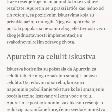
traže rešenje koje bi im ponudilo brze i vidljive
rezultate. Apuretin se u praksi ističe kao jedno od
tih rešenja, sa pozitivnim iskustvima koja su
privukla pažnju mnogih. Njegova upotreba je
postala popularna ne samo zbog efektivnosti već i
zbog jednostavnosti implementacije u
svakodnevni režim zdravog života.
Apuretin za celulit iskustva
Iskustva korisnika su pokazala da Apuretin za
celulit tablete mogu značajno smanjiti pojavu
celulita. Uz redovnu upotrebu, korisnici
napominju poboljšanje teksture kože i smanjenje
osećaja težine izazvane viškom vode u telu.
Apuretin je postao sinonim za efikasno rešenje u
redukciji narandžine kore, čemu svedoče mnoštvo