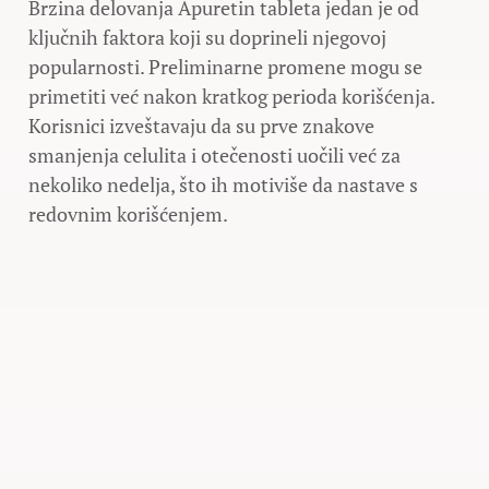
Brzina delovanja Apuretin tableta jedan je od
ključnih faktora koji su doprineli njegovoj
popularnosti. Preliminarne promene mogu se
primetiti već nakon kratkog perioda korišćenja.
Korisnici izveštavaju da su prve znakove
smanjenja celulita i otečenosti uočili već za
nekoliko nedelja, što ih motiviše da nastave s
redovnim korišćenjem.