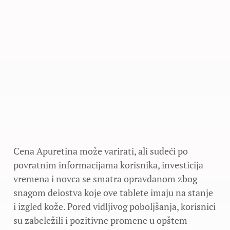
Cena Apuretina može varirati, ali sudeći po
povratnim informacijama korisnika, investicija
vremena i novca se smatra opravdanom zbog
snagom deiostva koje ove tablete imaju na stanje
i izgled kože. Pored vidljivog poboljšanja, korisnici
su zabeležili i pozitivne promene u opštem