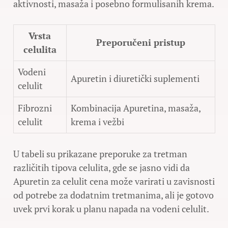
aktivnosti, masaža i posebno formulisanih krema.
Vrsta
Preporučeni pristup
celulita
Vodeni
Apuretin i diuretički suplementi
celulit
Fibrozni
Kombinacija Apuretina, masaža,
celulit
krema i vežbi
U tabeli su prikazane preporuke za tretman
različitih tipova celulita, gde se jasno vidi da
Apuretin za celulit cena može varirati u zavisnosti
od potrebe za dodatnim tretmanima, ali je gotovo
uvek prvi korak u planu napada na vodeni celulit.