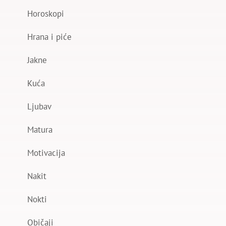
Horoskopi
Hrana i piće
Jakne
Kuća
Ljubav
Matura
Motivacija
Nakit
Nokti
Običaji