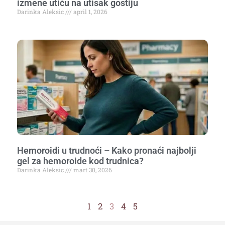
izmene utiču na utisak gostiju
Darinka Aleksic
april 1, 2026
Hemoroidi u trudnoći – Kako pronaći najbolji
gel za hemoroide kod trudnica?
Darinka Aleksic
mart 30, 2026
1
2
3
4
5