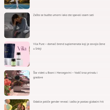
Zašto se budite umorni iako ste spavali osam sati
Vila Pure – domaći brend suplemenata koji je osvojio žene
u Srbiji
Šta videti u Bosni i Hercegovini – Vodič kroz prirodu i
gradove
Odakle potiče gender reveal i zašto je postao globalni hit