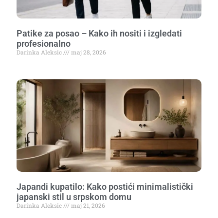
Patike za posao – Kako ih nositi i izgledati
profesionalno
Darinka Aleksic
maj 28, 2026
Japandi kupatilo: Kako postići minimalistički
japanski stil u srpskom domu
Darinka Aleksic
maj 21, 2026