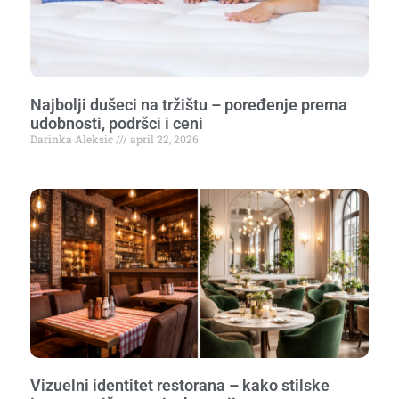
Najbolji dušeci na tržištu – poređenje prema
udobnosti, podršci i ceni
Darinka Aleksic
april 22, 2026
Vizuelni identitet restorana – kako stilske