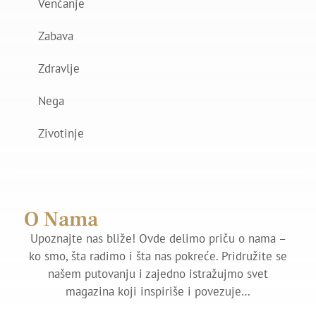
Venčanje
Zabava
Zdravlje
Nega
Zivotinje
O Nama
Upoznajte nas bliže! Ovde delimo priču o nama –
ko smo, šta radimo i šta nas pokreće. Pridružite se
našem putovanju i zajedno istražujmo svet
magazina koji inspiriše i povezuje…