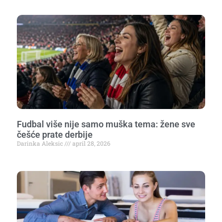
Fudbal više nije samo muška tema: žene sve
češće prate derbije
Darinka Aleksic
april 28, 2026