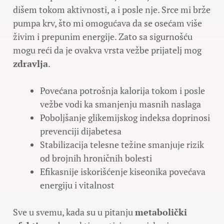
dišem tokom aktivnosti, a i posle nje. Srce mi brže
pumpa krv, što mi omogućava da se osećam više
živim i prepunim energije. Zato sa sigurnošću
mogu reći da je ovakva vrsta vežbe prijatelj mog
zdravlja
.
Povećana potrošnja kalorija tokom i posle
vežbe vodi ka smanjenju masnih naslaga
Poboljšanje glikemijskog indeksa doprinosi
prevenciji dijabetesa
Stabilizacija telesne težine smanjuje rizik
od brojnih hroničnih bolesti
Efikasnije iskorišćenje kiseonika povećava
energiju i vitalnost
Sve u svemu, kada su u pitanju
metabolički