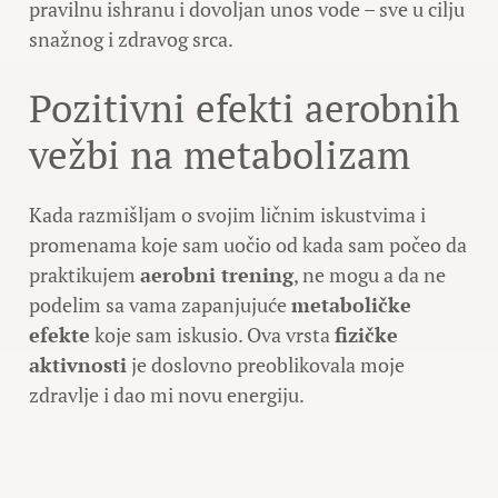
pravilnu ishranu i dovoljan unos vode – sve u cilju
snažnog i zdravog srca.
Pozitivni efekti aerobnih
vežbi na metabolizam
Kada razmišljam o svojim ličnim iskustvima i
promenama koje sam uočio od kada sam počeo da
praktikujem
aerobni trening
, ne mogu a da ne
podelim sa vama zapanjujuće
metaboličke
efekte
koje sam iskusio. Ova vrsta
fizičke
aktivnosti
je doslovno preoblikovala moje
zdravlje i dao mi novu energiju.