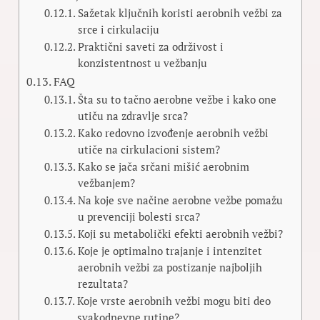
Sažetak ključnih koristi aerobnih vežbi za
srce i cirkulaciju
Praktični saveti za održivost i
konzistentnost u vežbanju
FAQ
Šta su to tačno aerobne vežbe i kako one
utiču na zdravlje srca?
Kako redovno izvođenje aerobnih vežbi
utiče na cirkulacioni sistem?
Kako se jača srčani mišić aerobnim
vežbanjem?
Na koje sve načine aerobne vežbe pomažu
u prevenciji bolesti srca?
Koji su metabolički efekti aerobnih vežbi?
Koje je optimalno trajanje i intenzitet
aerobnih vežbi za postizanje najboljih
rezultata?
Koje vrste aerobnih vežbi mogu biti deo
svakodnevne rutine?