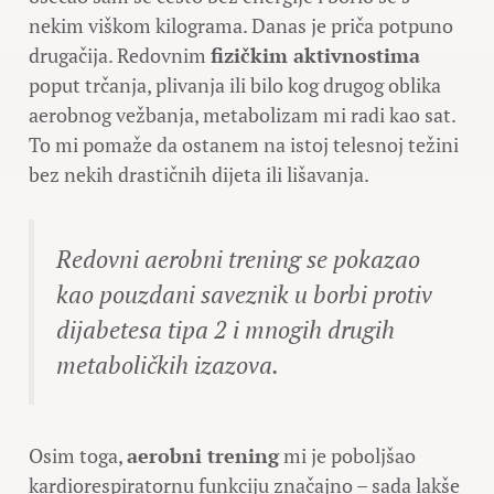
nekim viškom kilograma. Danas je priča potpuno
drugačija. Redovnim
fizičkim aktivnostima
poput trčanja, plivanja ili bilo kog drugog oblika
aerobnog vežbanja, metabolizam mi radi kao sat.
To mi pomaže da ostanem na istoj telesnoj težini
bez nekih drastičnih dijeta ili lišavanja.
Redovni aerobni trening se pokazao
kao pouzdani saveznik u borbi protiv
dijabetesa tipa 2 i mnogih drugih
metaboličkih izazova.
Osim toga,
aerobni trening
mi je poboljšao
kardiorespiratornu funkciju značajno – sada lakše