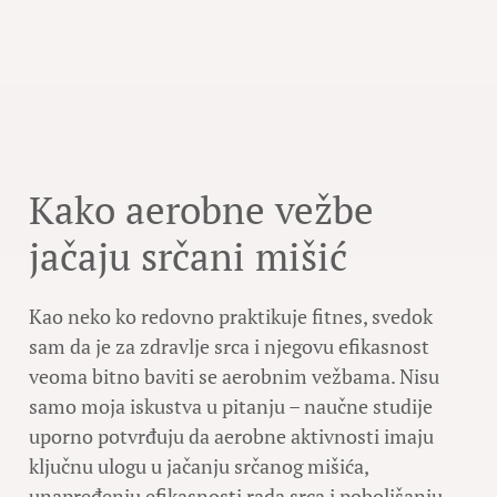
Kako aerobne vežbe
jačaju srčani mišić
Kao neko ko redovno praktikuje fitnes, svedok
sam da je za zdravlje srca i njegovu efikasnost
veoma bitno baviti se aerobnim vežbama. Nisu
samo moja iskustva u pitanju – naučne studije
uporno potvrđuju da aerobne aktivnosti imaju
ključnu ulogu u jačanju srčanog mišića,
unapređenju efikasnosti rada srca i poboljšanju