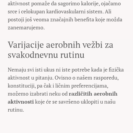
aktivnost pomaže da sagorimo kalorije, ojačamo
srce i celokupan kardiovaskularni sistem. Ali
postoji još veoma značajnih benefita koje možda
zanemarujemo.
Varijacije aerobnih vežbi za
svakodnevnu rutinu
Nemaju svi isti ukus ni iste potrebe kada je fizička
aktivnost u pitanju. Ovisno o našem rasporedu,
konstituciji, pa čak i ličnim preferencijama,
možemo izabrati neku od
različitih aerobnih
aktivnosti
koje će se savršeno uklopiti u našu
rutinu.