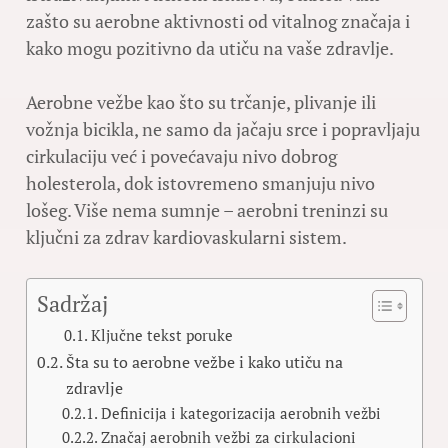
zašto su aerobne aktivnosti od vitalnog značaja i
kako mogu pozitivno da utiču na vaše zdravlje.
Aerobne vežbe kao što su trčanje, plivanje ili
vožnja bicikla, ne samo da jačaju srce i popravljaju
cirkulaciju već i povećavaju nivo dobrog
holesterola, dok istovremeno smanjuju nivo
lošeg. Više nema sumnje – aerobni treninzi su
ključni za zdrav kardiovaskularni sistem.
Sadržaj
Ključne tekst poruke
Šta su to aerobne vežbe i kako utiču na
zdravlje
Definicija i kategorizacija aerobnih vežbi
Značaj aerobnih vežbi za cirkulacioni