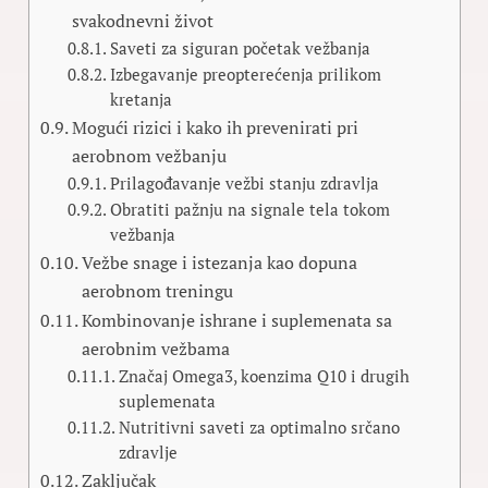
svakodnevni život
Saveti za siguran početak vežbanja
Izbegavanje preopterećenja prilikom
kretanja
Mogući rizici i kako ih prevenirati pri
aerobnom vežbanju
Prilagođavanje vežbi stanju zdravlja
Obratiti pažnju na signale tela tokom
vežbanja
Vežbe snage i istezanja kao dopuna
aerobnom treningu
Kombinovanje ishrane i suplemenata sa
aerobnim vežbama
Značaj Omega3, koenzima Q10 i drugih
suplemenata
Nutritivni saveti za optimalno srčano
zdravlje
Zaključak