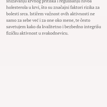
snižavanju krvnog pritiska i regulisanju nivoa
holesterola u krvi, što su značajni faktori rizika za
bolesti srca. Ističem važnost ovih aktivnosti ne
samo za sebe već i za one oko mene, te često
savetujem kako da kvalitetno i bezbedno integrišu
fizičku aktivnost u svakodnevicu.