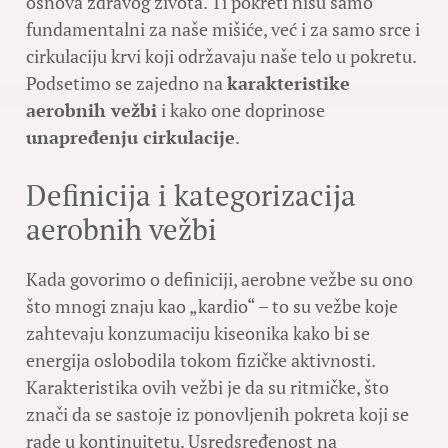
osnova zdravog života. Ti pokreti nisu samo
fundamentalni za naše mišiće, već i za samo srce i
cirkulaciju krvi koji održavaju naše telo u pokretu.
Podsetimo se zajedno na
karakteristike
aerobnih vežbi
i kako one doprinose
unapređenju cirkulacije
.
Definicija i kategorizacija
aerobnih vežbi
Kada govorimo o definiciji, aerobne vežbe su ono
što mnogi znaju kao „kardio“ – to su vežbe koje
zahtevaju konzumaciju kiseonika kako bi se
energija oslobodila tokom fizičke aktivnosti.
Karakteristika ovih vežbi je da su ritmičke, što
znači da se sastoje iz ponovljenih pokreta koji se
rade u kontinuitetu. Usredsređenost na