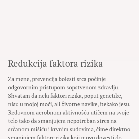
Redukcija faktora rizika
Za mene, prevencija bolesti srca počinje
odgovornim pristupom sopstvenom zdravlju.
Shvatam da neki faktori rizika, poput genetike,
nisu u mojoj moći, ali životne navike, itekako jesu.
Redovnom aerobnom aktivnošću utičem na svoje
telo tako da smanjujem nepotreban stres na
srčanom mišiću i krvnim sudovima, čime direktno
smanjujem faktore rizika koji mogu dovesti do