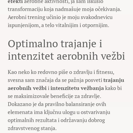
efekti
aerobne aktivnosti, ja sam iskusio
transformaciju koja nadmašuje moja očekivanja.
Aerobni trening učinio je moju svakodnevicu
ispunjenijom, a telo vitalnijim i otpornijim.
Optimalno trajanje i
intenzitet aerobnih vežbi
Kao neko ko redovno piše o zdravlju i fitnesu,
svesna sam značaja da se pažnja posveti
trajanju
aerobnih vežbi
i
intenzitetu vežbanja
kako bi
se maksimizovale beneficije za zdravlje.
Dokazano je da pravilno balansiranje ovih
elemenata ima ključnu ulogu u ostvarivanju
optimalnih rezultata i održavanju dobrog
zdravstvenog stanja.