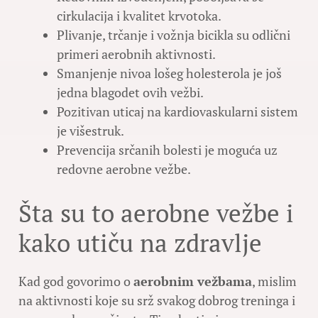
cirkulacija i kvalitet krvotoka.
Plivanje, trčanje i vožnja bicikla su odlični
primeri aerobnih aktivnosti.
Smanjenje nivoa lošeg holesterola je još
jedna blagodet ovih vežbi.
Pozitivan uticaj na kardiovaskularni sistem
je višestruk.
Prevencija srčanih bolesti je moguća uz
redovne aerobne vežbe.
Šta su to aerobne vežbe i
kako utiču na zdravlje
Kad god govorimo o
aerobnim vežbama
, mislim
na aktivnosti koje su srž svakog dobrog treninga i