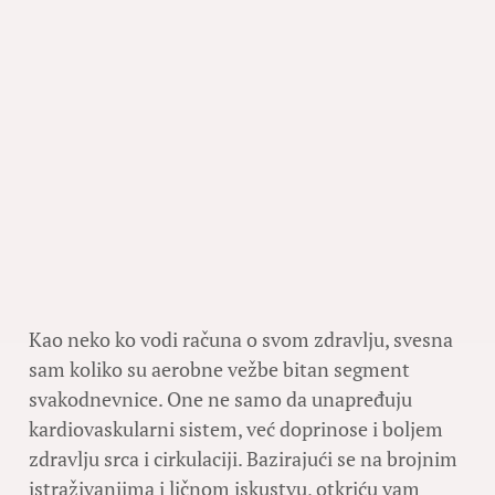
Kao neko ko vodi računa o svom zdravlju, svesna
sam koliko su aerobne vežbe bitan segment
svakodnevnice. One ne samo da unapređuju
kardiovaskularni sistem, već doprinose i boljem
zdravlju srca i cirkulaciji. Bazirajući se na brojnim
istraživanjima i ličnom iskustvu, otkriću vam