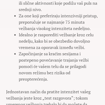
ili slične aktivnosti koje podižu vaš puls na
srednji nivo.
Za one koji preferiraju intenzivniji pristup,
preporučuje se najmanje 75 minuta
vežbanja visokog intenziteta nedeljno.
Idealno je rasporediti vežbanje kroz celu
nedelju, kako bi se obezbedio dovoljno
vremena za oporavak između vežbi.
Započinjanje sa kraćim sesijama i
postepeno povećavanje trajanja vežbi
pomoći će vašem telu da se prilagodi
novom režimu bez rizika od
preopterećenja.
Jednostavan način da pratite intenzitet vašeg
vežbanja jeste kroz „test razgovora“; tokom
umerenog vežbanja trebalo bi da možete da