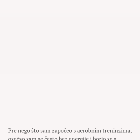
Pre nego što sam započeo s aerobnim treninzima,
osećao sam se često bez energije i borio se s