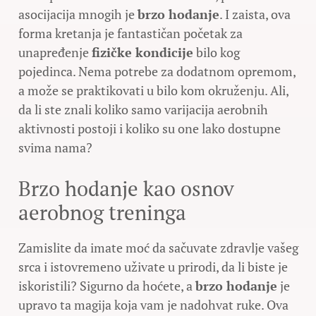
asocijacija mnogih je
brzo hodanje
. I zaista, ova
forma kretanja je fantastičan početak za
unapređenje
fizičke kondicije
bilo kog
pojedinca. Nema potrebe za dodatnom opremom,
a može se praktikovati u bilo kom okruženju. Ali,
da li ste znali koliko samo varijacija aerobnih
aktivnosti postoji i koliko su one lako dostupne
svima nama?
Brzo hodanje kao osnov
aerobnog treninga
Zamislite da imate moć da sačuvate zdravlje vašeg
srca i istovremeno uživate u prirodi, da li biste je
iskoristili? Sigurno da hoćete, a
brzo hodanje
je
upravo ta magija koja vam je nadohvat ruke. Ova