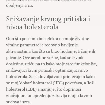
oboljenja srca.
Snižavanje krvnog pritiska i
nivoa holesterola
Ono što posebno ima efekta na moje životne
vitalne parametre je redovno bavljenje
aktivnostima kao što su brzo hodanje, trčanje ili
plivanje. Ove aerobne vežbe, kad se izvode
dosledno, utiču na to kako moje srce funkcioniše,
snižavajući krvni pritisak i optimizujući nivo
holesterola. Sa zadovoljstvom primećujem kako
se moj ‘dobar’ holesterol (HDL) povećava, a ‘loš’
holesterol (LDL) smanjuje, što doprinosi
značajnom unapređenju zdravlja mojih krvnih
sudova i srca.