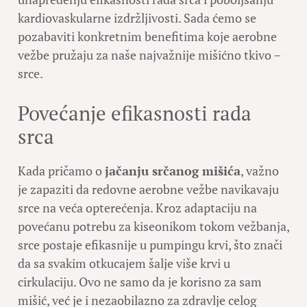
kardiovaskularne izdržljivosti. Sada ćemo se
pozabaviti konkretnim benefitima koje aerobne
vežbe pružaju za naše najvažnije mišićno tkivo –
srce.
Povećanje efikasnosti rada
srca
Kada pričamo o
jačanju srčanog mišića
, važno
je zapaziti da redovne aerobne vežbe navikavaju
srce na veća opterećenja. Kroz adaptaciju na
povećanu potrebu za kiseonikom tokom vežbanja,
srce postaje efikasnije u pumpingu krvi, što znači
da sa svakim otkucajem šalje više krvi u
cirkulaciju. Ovo ne samo da je korisno za sam
mišić, već je i nezaobilazno za zdravlje celog