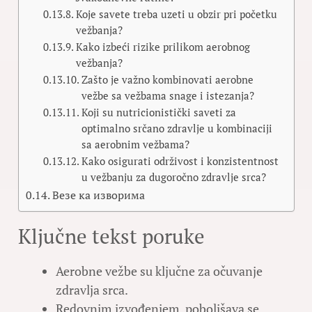
Koje savete treba uzeti u obzir pri početku
vežbanja?
Kako izbeći rizike prilikom aerobnog
vežbanja?
Zašto je važno kombinovati aerobne
vežbe sa vežbama snage i istezanja?
Koji su nutricionistički saveti za
optimalno srčano zdravlje u kombinaciji
sa aerobnim vežbama?
Kako osigurati održivost i konzistentnost
u vežbanju za dugoročno zdravlje srca?
Везе ка изворима
Ključne tekst poruke
Aerobne vežbe su ključne za očuvanje
zdravlja srca.
Redovnim izvođenjem, poboljšava se