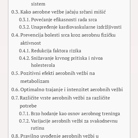
sistem
Kako aerobne vežbe jačaju srčani mišić
Povećanje efikasnosti rada srca
Unapređenje kardiovaskularne izdržljivosti
Prevencija bolesti srca kroz aerobnu fizičku
aktivnost
Redukcija faktora rizika
Snižavanje krvnog pritiska i nivoa
holesterola
Pozitivni efekti aerobnih vežbi na
metabolizam
Optimalno trajanje i intenzitet aerobnih vežbi
Različite vrste aerobnih vežbi za različite
potrebe
Brzo hodanje kao osnov aerobnog treninga
Varijacije aerobnih vežbi za svakodnevnu
rutinu
Pravilno uvođenje aerobnih vežbi u